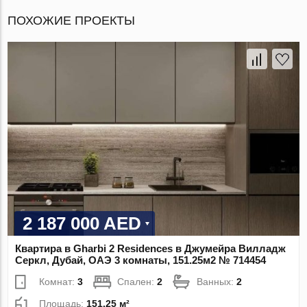
ПОХОЖИЕ ПРОЕКТЫ
2 187 000 AED
Квартира в Gharbi 2 Residences в Джумейра Вилладж
Серкл, Дубай, ОАЭ 3 комнаты, 151.25м2 № 714454
Комнат:
3
Спален:
2
Ванных:
2
Площадь:
151.25 м²