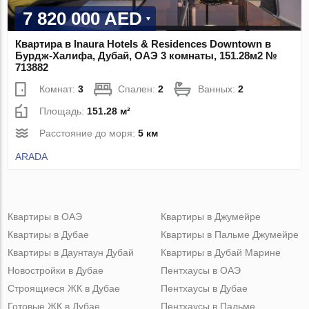
7 820 000 AED
Квартира в Inaura Hotels & Residences Downtown в
Бурдж-Халифа, Дубай, ОАЭ 3 комнаты, 151.28м2 №
713882
Комнат:
3
Спален:
2
Ванных:
2
Площадь:
151.28 м²
Расстояние до моря:
5 км
ARADA
Квартиры в ОАЭ
Квартиры в Джумейре
Квартиры в Дубае
Квартиры в Пальме Джумейре
Квартиры в Даунтаун Дубай
Квартиры в Дубай Марине
Новостройки в Дубае
Пентхаусы в ОАЭ
Строящиеся ЖК в Дубае
Пентхаусы в Дубае
Готовые ЖК в Дубае
Пентхаусы в Пальме