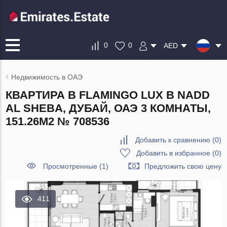
0
0
AED
Недвижимость в ОАЭ
КВАРТИРА В FLAMINGO LUX В NADD
AL SHEBA, ДУБАЙ, ОАЭ 3 КОМНАТЫ,
151.26М2 № 708536
Добавить к сравнению
(
0
)
Добавить в избранное
(
0
)
Просмотренные (1)
Предложить свою цену
411