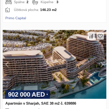
Spálne:
2
Kúpeľne :
3
Úžitková plocha:
146.23 m2
Primo Capital
902 000 AED
Apartmán v Sharjah, SAE 38 m2 č. 639886