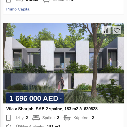
Primo Capital
1 696 000 AED
Vila v Sharjah, SAE 2 spálne, 183 m2 č. 639528
Izby:
2
Spálne:
2
Kúpeľne :
2
Úžitková plocha:
183 m2