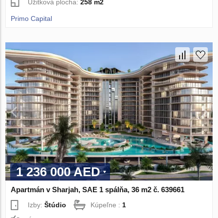
Úžitková plocha:
258 m2
Primo Capital
1 236 000 AED
Apartmán v Sharjah, SAE 1 spálňa, 36 m2 č. 639661
Izby:
Štúdio
Kúpeľne :
1