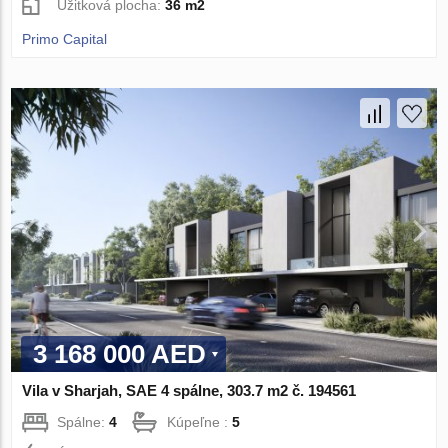
Úžitková plocha:
36 m2
Primo Capital
3 168 000 AED
Vila v Sharjah, SAE 4 spálne, 303.7 m2 č. 194561
Spálne:
4
Kúpeľne :
5