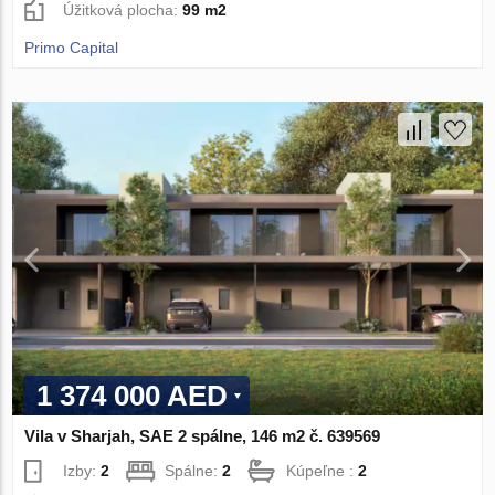
Úžitková plocha:
99 m2
Primo Capital
1 374 000 AED
Vila v Sharjah, SAE 2 spálne, 146 m2 č. 639569
Izby:
2
Spálne:
2
Kúpeľne :
2