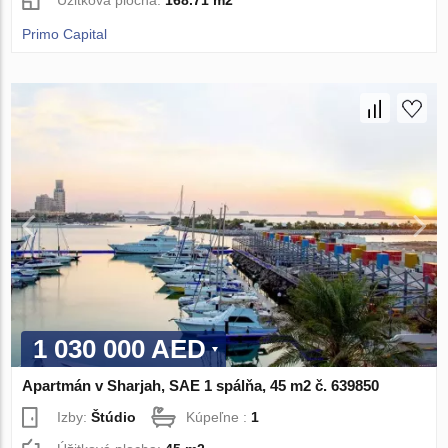
Primo Capital
1 030 000 AED
Apartmán v Sharjah, SAE 1 spálňa, 45 m2 č. 639850
Izby:
Štúdio
Kúpeľne :
1