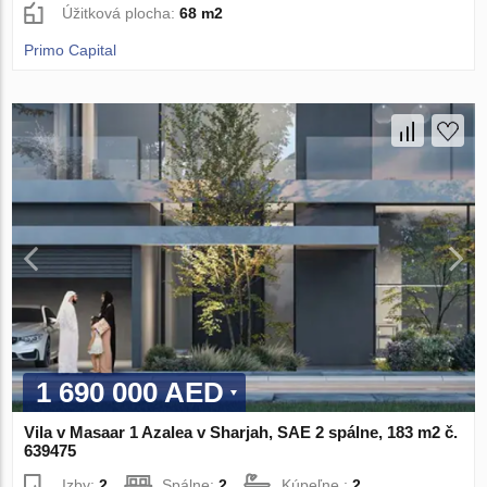
Úžitková plocha:
68 m2
Primo Capital
1 690 000 AED
Vila v Masaar 1 Azalea v Sharjah, SAE 2 spálne, 183 m2 č.
639475
Izby:
2
Spálne:
2
Kúpeľne :
2