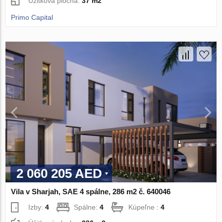
Úžitková plocha:
37 m2
Primo Capital
2 060 205 AED
Vila v Sharjah, SAE 4 spálne, 286 m2 č. 640046
Izby:
4
Spálne:
4
Kúpeľne :
4