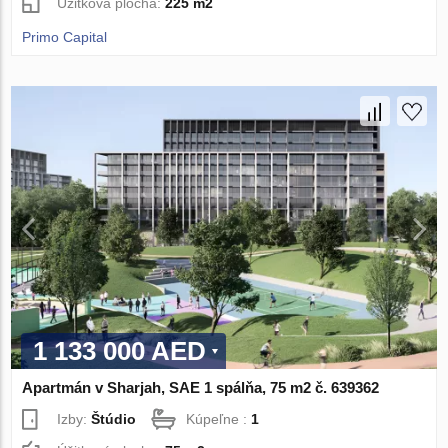
Úžitková plocha:
225 m2
Primo Capital
1 133 000 AED
Apartmán v Sharjah, SAE 1 spálňa, 75 m2 č. 639362
Izby:
Štúdio
Kúpeľne :
1