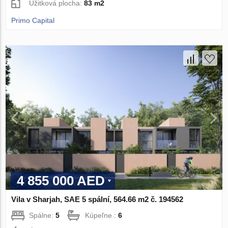
Úžitková plocha:
83 m2
Primo Capital
4 855 000 AED
Vila v Sharjah, SAE 5 spální, 564.66 m2 č. 194562
Spálne:
5
Kúpeľne :
6