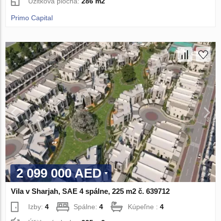
Úžitková plocha:
286 m2
Primo Capital
2 099 000 AED
Vila v Sharjah, SAE 4 spálne, 225 m2 č. 639712
Izby:
4
Spálne:
4
Kúpeľne :
4