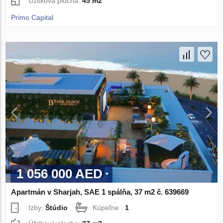
Úžitková plocha:
45 m2
Primo Capital
1 056 000 AED
Apartmán v Sharjah, SAE 1 spálňa, 37 m2 č. 639669
Izby:
Štúdio
Kúpeľne :
1