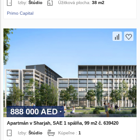
Izby:
Štúdio
Úžitková plocha:
38 m2
Primo Capital
888 000 AED
Apartmán v Sharjah, SAE 1 spálňa, 99 m2 č. 639420
Izby:
Štúdio
Kúpeľne :
1