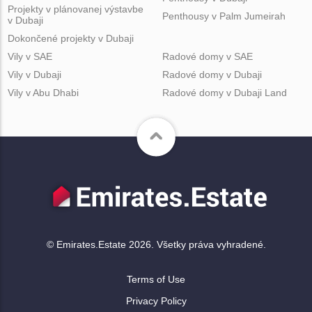
Projekty v plánovanej výstavbe
Penthousy v Palm Jumeirah
v Dubaji
Dokončené projekty v Dubaji
Vily v SAE
Radové domy v SAE
Vily v Dubaji
Radové domy v Dubaji
Vily v Abu Dhabi
Radové domy v Dubaji Land
© Emirates.Estate 2026. Všetky práva vyhradené.
Terms of Use
Privacy Policy