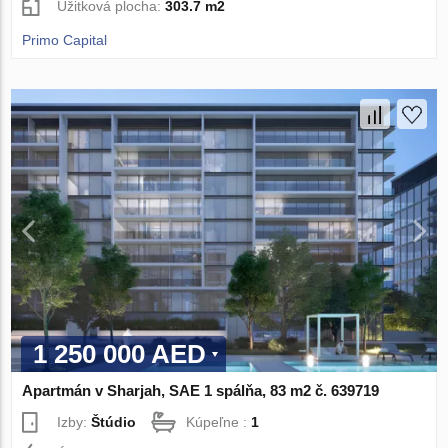
Úžitková plocha:
303.7 m2
Primo Capital
1 250 000 AED
Apartmán v Sharjah, SAE 1 spálňa, 83 m2 č. 639719
Izby:
Štúdio
Kúpeľne :
1