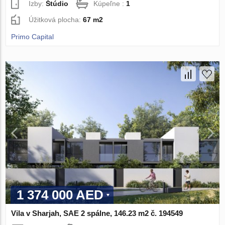
Izby:
Štúdio
Kúpeľne :
1
Úžitková plocha:
67 m2
Primo Capital
1 374 000 AED
Vila v Sharjah, SAE 2 spálne, 146.23 m2 č. 194549