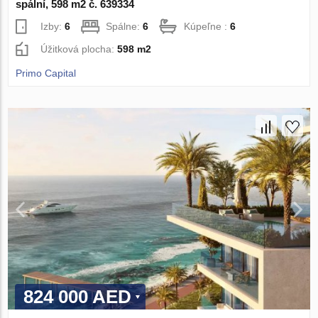
spální, 598 m2 č. 639334
Izby:
6
Spálne:
6
Kúpeľne :
6
Úžitková plocha:
598 m2
Primo Capital
824 000 AED