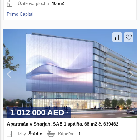
Úžitková plocha:
40 m2
Primo Capital
1 012 000 AED
Apartmán v Sharjah, SAE 1 spálňa, 68 m2 č. 639462
Izby:
Štúdio
Kúpeľne :
1