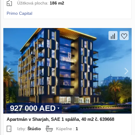
Úžitková plocha:
186 m2
Primo Capital
927 000 AED
Apartmán v Sharjah, SAE 1 spálňa, 40 m2 č. 639668
Izby:
Štúdio
Kúpeľne :
1