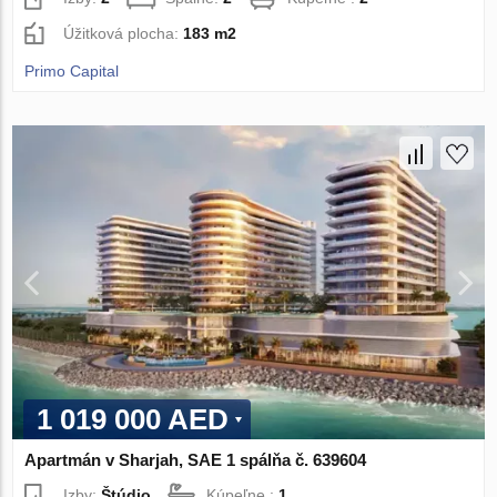
Úžitková plocha:
183 m2
Primo Capital
1 019 000 AED
Apartmán v Sharjah, SAE 1 spálňa č. 639604
Izby:
Štúdio
Kúpeľne :
1