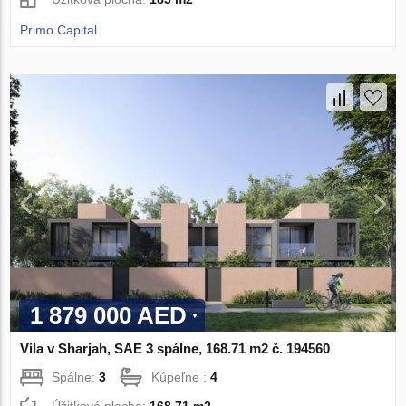
Primo Capital
1 879 000 AED
Vila v Sharjah, SAE 3 spálne, 168.71 m2 č. 194560
Spálne:
3
Kúpeľne :
4
Úžitková plocha:
168.71 m2