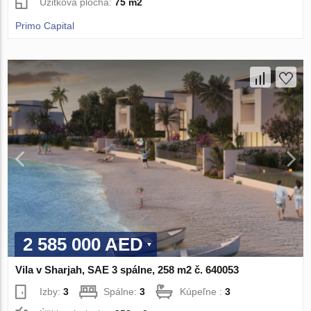
Úžitková plocha:
75 m2
Primo Capital
2 585 000 AED
Vila v Sharjah, SAE 3 spálne, 258 m2 č. 640053
Izby:
3
Spálne:
3
Kúpeľne :
3