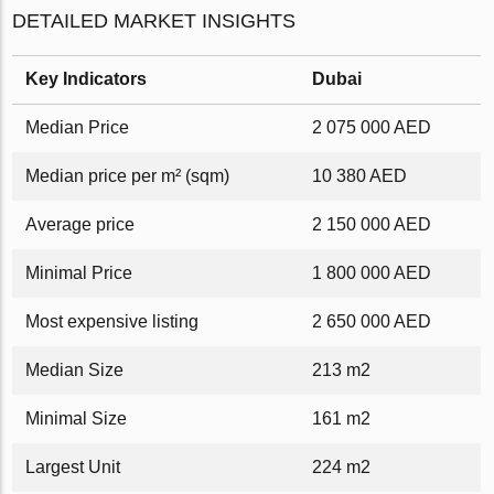
DETAILED MARKET INSIGHTS
Key Indicators
Dubai
Median Price
2 075 000 AED
Median price per m² (sqm)
10 380 AED
Average price
2 150 000 AED
Minimal Price
1 800 000 AED
Most expensive listing
2 650 000 AED
Median Size
213 m2
Minimal Size
161 m2
Largest Unit
224 m2