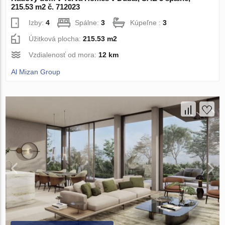
215.53 m2 č. 712023
Izby:
4
Spálne:
3
Kúpeľne :
3
Úžitková plocha:
215.53 m2
Vzdialenosť od mora:
12 km
Al Mizan Group