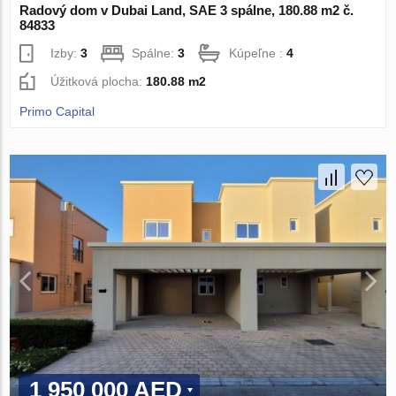
Radový dom v Dubai Land, SAE 3 spálne, 180.88 m2 č.
84833
Izby:
3
Spálne:
3
Kúpeľne :
4
Úžitková plocha:
180.88 m2
Primo Capital
1 950 000 AED