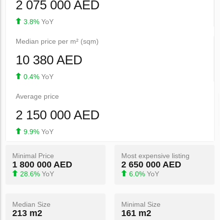
2 075 000 AED
3.8%
YoY
Median price per m² (sqm)
10 380 AED
0.4%
YoY
Average price
2 150 000 AED
9.9%
YoY
Minimal Price
Most expensive listing
1 800 000 AED
2 650 000 AED
28.6%
YoY
6.0%
YoY
Median Size
Minimal Size
213 m2
161 m2