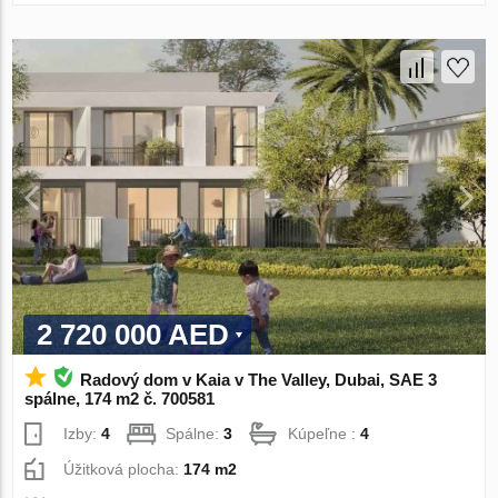
2 720 000 AED
Radový dom v Kaia v The Valley, Dubai, SAE 3
spálne, 174 m2 č. 700581
Izby:
4
Spálne:
3
Kúpeľne :
4
Úžitková plocha:
174 m2