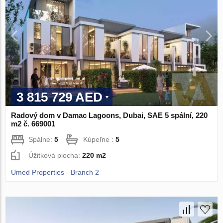
3 815 729 AED
Radový dom v Damac Lagoons, Dubai, SAE 5 spální, 220
m2 č. 669001
Spálne:
5
Kúpeľne :
5
Úžitková plocha:
220 m2
Umed Properties - Branch 2