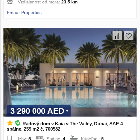
Vzdialenosť od mora:
23.5 km
Emaar Properties
3 290 000 AED
Radový dom v Kaia v The Valley, Dubai, SAE 4
spálne, 259 m2 č. 700582
Izby:
5
Spálne:
4
Kúpeľne :
5