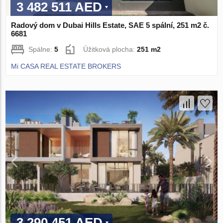
3 482 511 AED
Radový dom v Dubai Hills Estate, SAE 5 spální, 251 m2 č.
6681
Spálne:
5
Úžitková plocha:
251 m2
Mi CASA REAL ESTATE BROKERS
3 290 451 AED