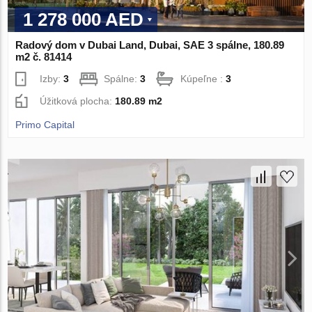
1 278 000 AED
Radový dom v Dubai Land, Dubai, SAE 3 spálne, 180.89
m2 č. 81414
Izby:
3
Spálne:
3
Kúpeľne :
3
Úžitková plocha:
180.89 m2
Primo Capital