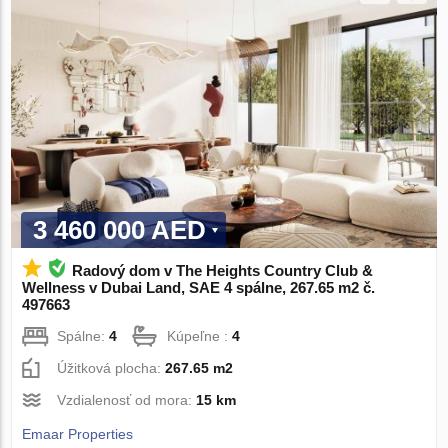
3 460 000 AED
Radový dom v The Heights Country Club &
Wellness v Dubai Land, SAE 4 spálne, 267.65 m2 č.
497663
Spálne:
4
Kúpeľne :
4
Úžitková plocha:
267.65 m2
Vzdialenosť od mora:
15 km
Emaar Properties