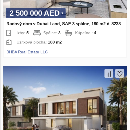
2 500 000 AED
Radový dom v Dubai Land, SAE 3 spálne, 180 m2 č. 8238
Izby:
5
Spálne:
3
Kúpeľne :
4
Úžitková plocha:
180 m2
BHBA Real Estate LLC