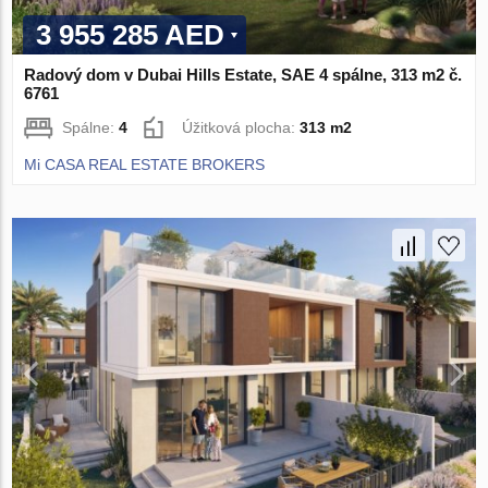
3 955 285 AED
Radový dom v Dubai Hills Estate, SAE 4 spálne, 313 m2 č.
6761
Spálne:
4
Úžitková plocha:
313 m2
Mi CASA REAL ESTATE BROKERS