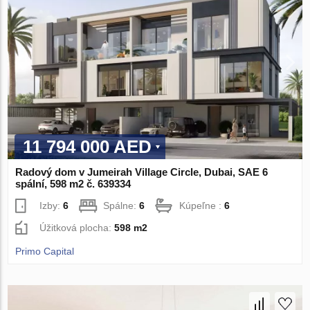
11 794 000 AED
Radový dom v Jumeirah Village Circle, Dubai, SAE 6
spální, 598 m2 č. 639334
Izby:
6
Spálne:
6
Kúpeľne :
6
Úžitková plocha:
598 m2
Primo Capital