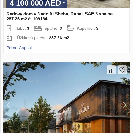
4 100 000 AED
Radový dom v Nadd Al Sheba, Dubai, SAE 3 spálne,
287.26 m2 č. 109134
Izby:
3
Spálne:
3
Kúpeľne :
3
Úžitková plocha:
287.26 m2
Primo Capital