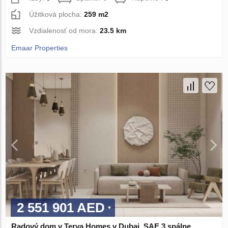
Úžitková plocha:
259 m2
Vzdialenosť od mora:
23.5 km
Emaar Properties
2 551 901 AED
Radový dom v Terva Homes v Dubai, SAE 3 spálne,