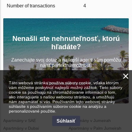
Number of transactions
4
Nenašli ste nehnuteľnosť, ktorú
hľadáte?
Zanechajte svoj dotaz a najlepší agenti vám pomôžu
nájsť perfektnú možnosť.
×
Táto webová stránka používa súbory cookie, vďaka ktorým
Zanechajte dotaz
vám môžeme poskytnúť najlepší možný zážitok. Tieto súbory
cookie sa používajú na zhromažďovanie informácií o tom,
ako interagujete s našou webovou stránkou, a umožňujú
nám zapamätať si vás. Používaním tejto webovej stránky
súhlasíte s používaním súborov cookie na analýzu a
personalizované použitie.
Apartmány v SAE
Apartmány v Jumeirah
Súhlasiť
Apartmány v Dubai
Apartmány v Palm Jumeirah