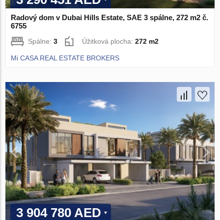
Radový dom v Dubai Hills Estate, SAE 3 spálne, 272 m2 č.
6755
Spálne:
3
Úžitková plocha:
272 m2
Mi CASA REAL ESTATE BROKERS
3 904 780 AED