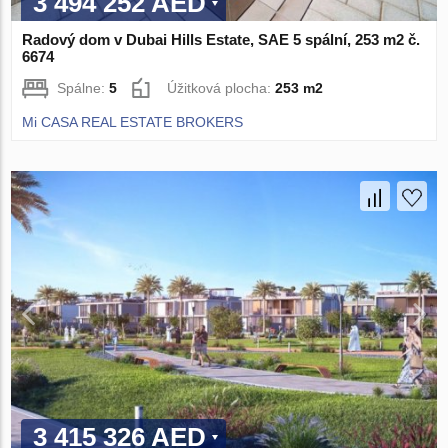
3 494 252 AED
Radový dom v Dubai Hills Estate, SAE 5 spální, 253 m2 č.
6674
Spálne:
5
Úžitková plocha:
253 m2
Mi CASA REAL ESTATE BROKERS
3 415 326 AED