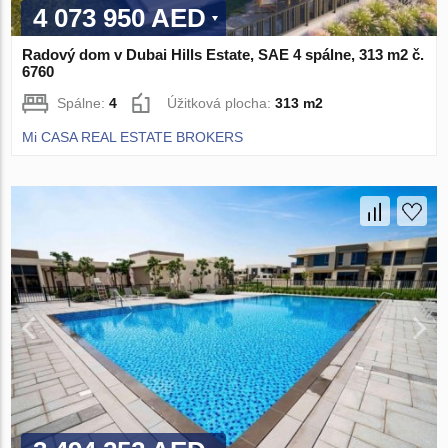
4 073 950 AED
Radový dom v Dubai Hills Estate, SAE 4 spálne, 313 m2 č.
6760
Spálne:
4
Úžitková plocha:
313 m2
Mi CASA REAL ESTATE BROKERS