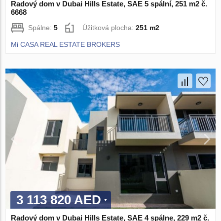
Radový dom v Dubai Hills Estate, SAE 5 spální, 251 m2 č.
6668
Spálne:
5
Úžitková plocha:
251 m2
Mi CASA REAL ESTATE BROKERS
3 113 820 AED
Radový dom v Dubai Hills Estate, SAE 4 spálne, 229 m2 č.