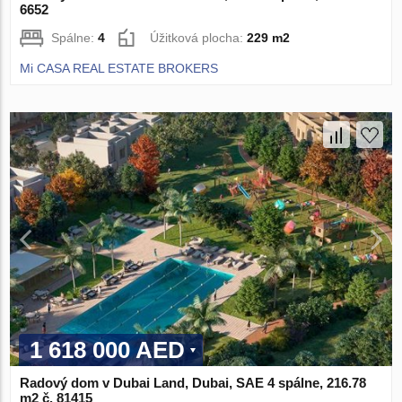
6652
Spálne:
4
Úžitková plocha:
229 m2
Mi CASA REAL ESTATE BROKERS
1 618 000 AED
Radový dom v Dubai Land, Dubai, SAE 4 spálne, 216.78
m2 č. 81415