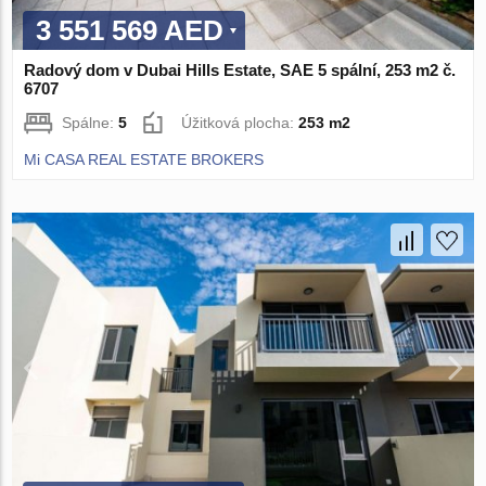
3 551 569 AED
Radový dom v Dubai Hills Estate, SAE 5 spální, 253 m2 č.
6707
Spálne:
5
Úžitková plocha:
253 m2
Mi CASA REAL ESTATE BROKERS