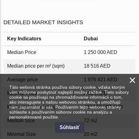
DETAILED MARKET INSIGHTS
Key Indicators
Dubai
Median Price
1 250 000 AED
Median price per m² (sqm)
18 516 AED
×
Average price
1 876 421 AED
Táto webová stránka používa súbory cookie, vďaka ktorým
vám môžeme poskytnúť najlepší možný zážitok. Tieto súbory
Minimal Price
2 024 AED
cookie sa používajú na zhromažďovanie informácií o tom,
ako interagujete s našou webovou stránkou, a umožňujú
Most expensive listing
422 000 000 AED
nám zapamätať si vás. Používaním tejto webovej stránky
súhlasíte s používaním súborov cookie na analýzu a
personalizované použitie.
Median Size
72 m2
Súhlasiť
Minimal Size
20 m2