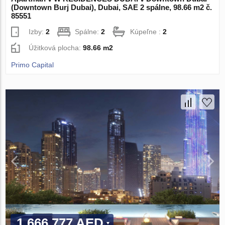
(Downtown Burj Dubai), Dubai, SAE 2 spálne, 98.66 m2 č.
85551
Izby:
2
Spálne:
2
Kúpeľne :
2
Úžitková plocha:
98.66 m2
Primo Capital
1 666 777 AED