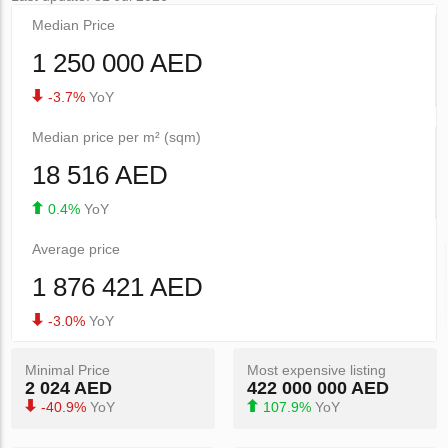
Median Price
1 250 000 AED
-3.7%
YoY
Median price per m² (sqm)
18 516 AED
0.4%
YoY
Average price
1 876 421 AED
-3.0%
YoY
Minimal Price
Most expensive listing
2 024 AED
422 000 000 AED
-40.9%
YoY
107.9%
YoY