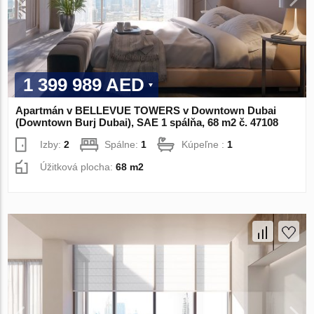
1 399 989 AED
Apartmán v BELLEVUE TOWERS v Downtown Dubai
(Downtown Burj Dubai), SAE 1 spálňa, 68 m2 č. 47108
Izby:
2
Spálne:
1
Kúpeľne :
1
Úžitková plocha:
68 m2