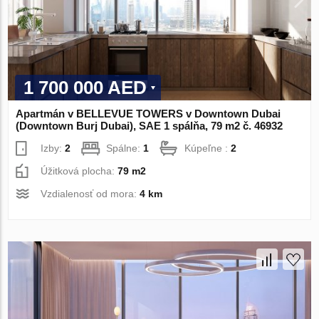
1 700 000 AED
Apartmán v BELLEVUE TOWERS v Downtown Dubai
(Downtown Burj Dubai), SAE 1 spálňa, 79 m2 č. 46932
Izby:
2
Spálne:
1
Kúpeľne :
2
Úžitková plocha:
79 m2
Vzdialenosť od mora:
4 km