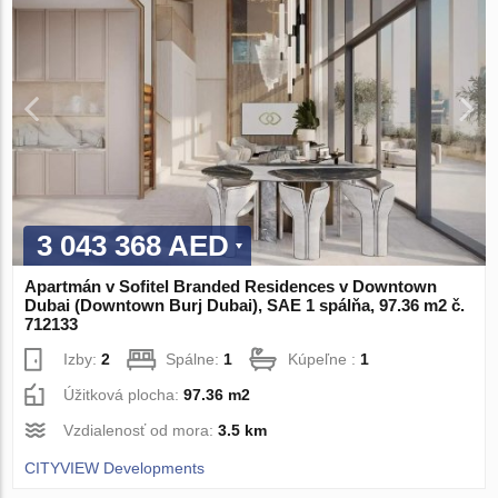
3 043 368 AED
Apartmán v Sofitel Branded Residences v Downtown
Dubai (Downtown Burj Dubai), SAE 1 spálňa, 97.36 m2 č.
712133
Izby:
2
Spálne:
1
Kúpeľne :
1
Úžitková plocha:
97.36 m2
Vzdialenosť od mora:
3.5 km
CITYVIEW Developments