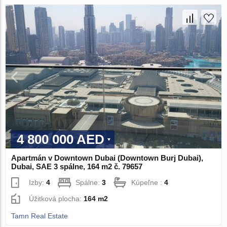
4 800 000 AED
Apartmán v Downtown Dubai (Downtown Burj Dubai),
Dubai, SAE 3 spálne, 164 m2 č. 79657
Izby:
4
Spálne:
3
Kúpeľne :
4
Úžitková plocha:
164 m2
Tamn Real Estate