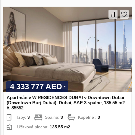
4 333 777 AED
Apartmán v W RESIDENCES DUBAI v Downtown Dubai
(Downtown Burj Dubai), Dubai, SAE 3 spálne, 135.55 m2
č. 85552
Izby:
3
Spálne:
3
Kúpeľne :
3
Úžitková plocha:
135.55 m2