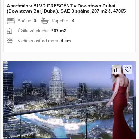
Apartmán v BLVD CRESCENT v Downtown Dubai
(Downtown Burj Dubai), SAE 3 spálne, 207 m2 č. 47065
Spálne:
3
Kúpeľne :
4
Úžitková plocha:
207 m2
Vzdialenosť od mora:
4 km