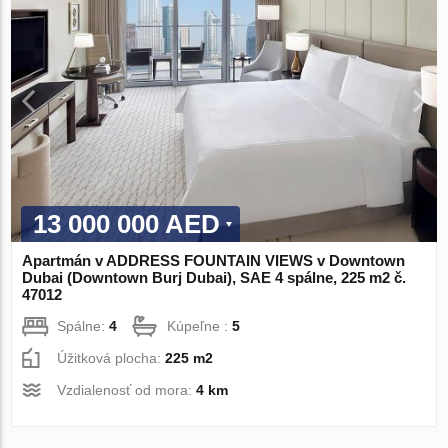
13 000 000 AED
Apartmán v ADDRESS FOUNTAIN VIEWS v Downtown
Dubai (Downtown Burj Dubai), SAE 4 spálne, 225 m2 č.
47012
Spálne:
4
Kúpeľne :
5
Úžitková plocha:
225 m2
Vzdialenosť od mora:
4 km