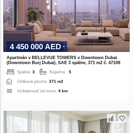
4 450 000 AED
Apartmán v BELLEVUE TOWERS v Downtown Dubai
(Downtown Burj Dubai), SAE 3 spálne, 371 m2 č. 47109
Spálne:
3
Kúpeľne :
5
Úžitková plocha:
371 m2
Vzdialenosť od mora:
4 km