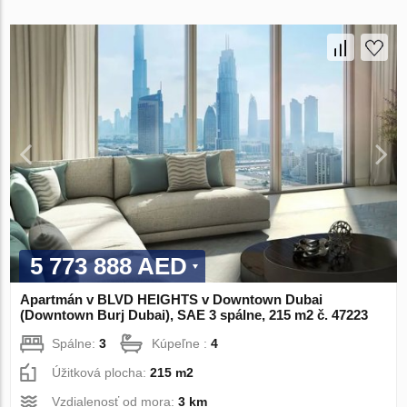
5 773 888 AED
Apartmán v BLVD HEIGHTS v Downtown Dubai
(Downtown Burj Dubai), SAE 3 spálne, 215 m2 č. 47223
Spálne:
3
Kúpeľne :
4
Úžitková plocha:
215 m2
Vzdialenosť od mora:
3 km