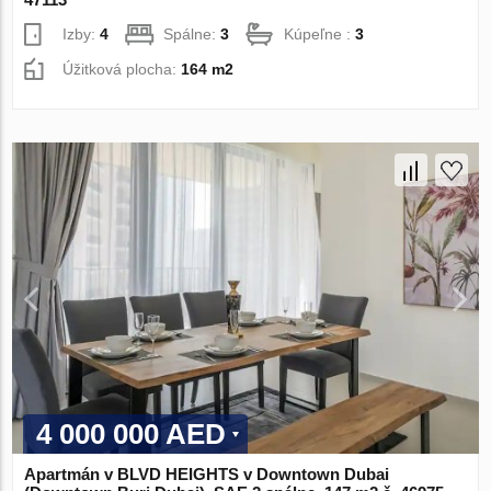
Izby:
4
Spálne:
3
Kúpeľne :
3
Úžitková plocha:
164 m2
4 000 000 AED
Apartmán v BLVD HEIGHTS v Downtown Dubai