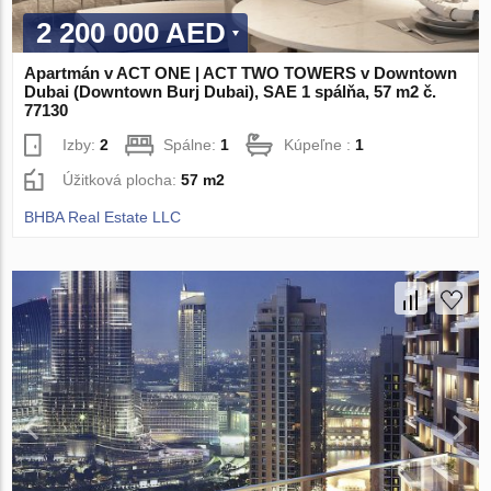
2 200 000 AED
Apartmán v ACT ONE | ACT TWO TOWERS v Downtown
Dubai (Downtown Burj Dubai), SAE 1 spálňa, 57 m2 č.
77130
Izby:
2
Spálne:
1
Kúpeľne :
1
Úžitková plocha:
57 m2
BHBA Real Estate LLC