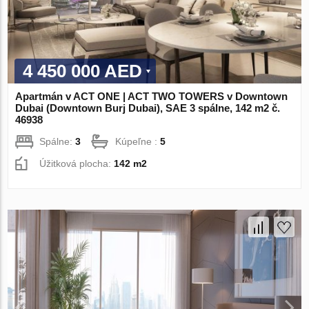
4 450 000 AED
Apartmán v ACT ONE | ACT TWO TOWERS v Downtown
Dubai (Downtown Burj Dubai), SAE 3 spálne, 142 m2 č.
46938
Spálne:
3
Kúpeľne :
5
Úžitková plocha:
142 m2