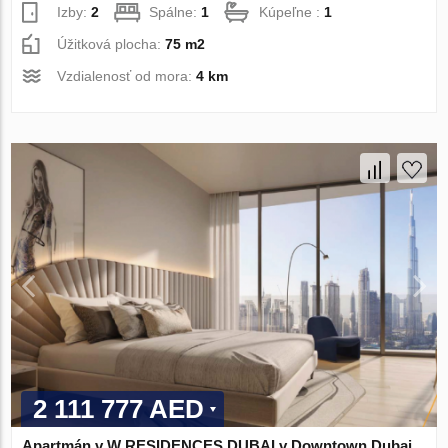
Izby:
2
Spálne:
1
Kúpeľne :
1
Úžitková plocha:
75 m2
Vzdialenosť od mora:
4 km
2 111 777 AED
Apartmán v W RESIDENCES DUBAI v Downtown Dubai