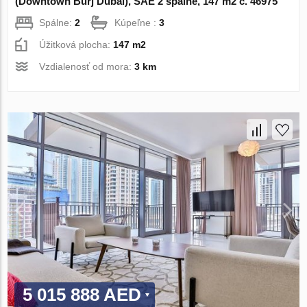
(Downtown Burj Dubai), SAE 2 spálne, 147 m2 č. 46975
Spálne:
2
Kúpeľne :
3
Úžitková plocha:
147 m2
Vzdialenosť od mora:
3 km
5 015 888 AED