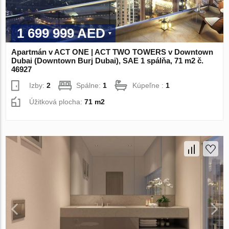
1 699 999 AED
Apartmán v ACT ONE | ACT TWO TOWERS v Downtown
Dubai (Downtown Burj Dubai), SAE 1 spálňa, 71 m2 č.
46927
Izby:
2
Spálne:
1
Kúpeľne :
1
Úžitková plocha:
71 m2