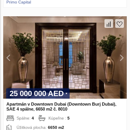
Primo Capital
25 000 000 AED
Apartmán v Downtown Dubai (Downtown Burj Dubai),
SAE 4 spálne, 6650 m2 č. 8010
Spálne:
4
Kúpeľne :
5
Úžitková plocha:
6650 m2