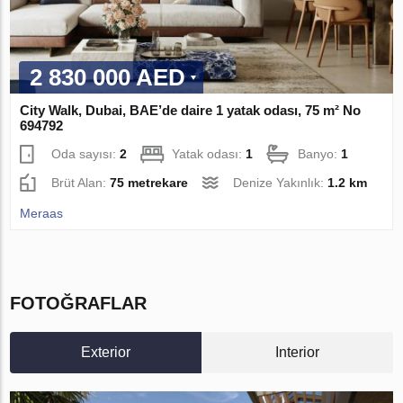
2 830 000 AED
City Walk, Dubai, BAE’de daire 1 yatak odası, 75 m² No
694792
Oda sayısı:
2
Yatak odası:
1
Banyo:
1
Brüt Alan:
75 metrekare
Denize Yakınlık:
1.2 km
Meraas
FOTOĞRAFLAR
Exterior
Interior