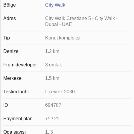
Bölge
City Walk
Adres
City Walk Crestlane 5 - City Walk -
Dubai - UAE
Tip
Konut kompleksi
Denize
1.2 km
From developer
3 emlak
Merkeze
1.5 km
Teslim tarihi
II çeyrek 2030
ID
694787
Payment plan
75 / 25
Oda sayısı
1, 3