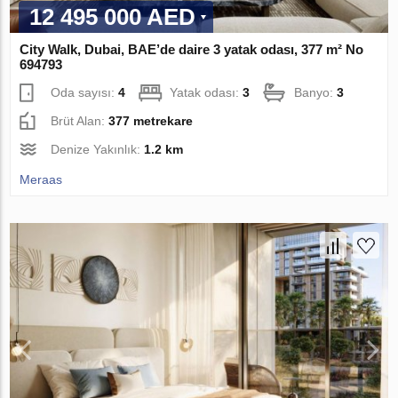
12 495 000 AED
City Walk, Dubai, BAE’de daire 3 yatak odası, 377 m² No
694793
Oda sayısı:
4
Yatak odası:
3
Banyo:
3
Brüt Alan:
377 metrekare
Denize Yakınlık:
1.2 km
Meraas