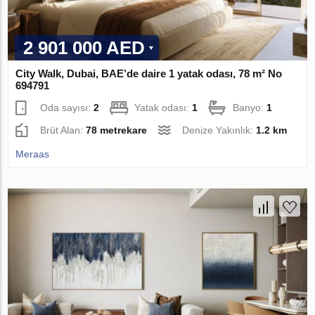
2 901 000 AED
City Walk, Dubai, BAE’de daire 1 yatak odası, 78 m² No
694791
Oda sayısı:
2
Yatak odası:
1
Banyo:
1
Brüt Alan:
78 metrekare
Denize Yakınlık:
1.2 km
Meraas