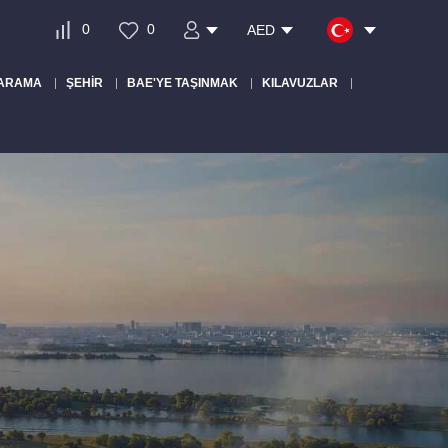
0
0
AED
 ARAMA
ŞEHIR
BAE'YE TAŞINMAK
KILAVUZLAR