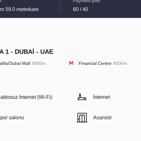
n
Payment plan
m 59.0 metrekare
60 / 40
 1 - DUBAI - UAE
alifa/Dubai Mall
6000m
Financial Centre
6000m
ablosuz İnternet (Wi-Fi)
İnternet
por salonu
Аsansör