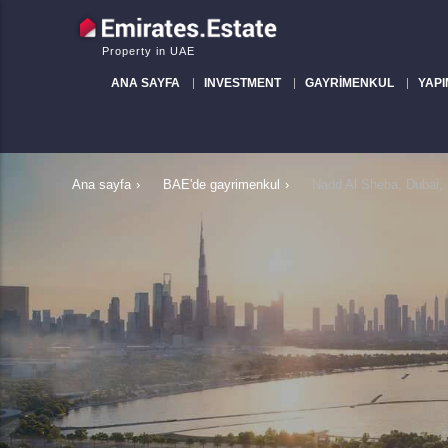
Property in UAE
ANA SAYFA
INVESTMENT
GAYRIMENKUL
YAPI
Ana sayfa
›
BAE'de gayrimenkul
›
Nadd Al Sheba, Dubai,