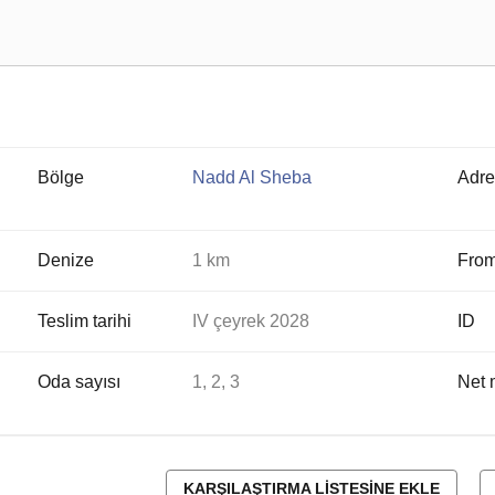
Bölge
Nadd Al Sheba
Adre
Denize
1 km
From
Teslim tarihi
IV çeyrek 2028
ID
Oda sayısı
1, 2, 3
Net 
KARŞILAŞTIRMA LISTESINE EKLE