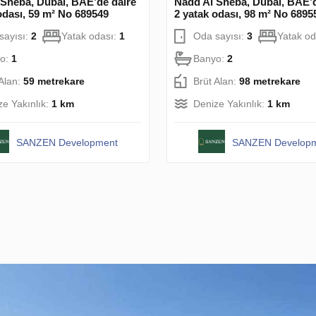
 Sheba, Dubai, BAE’de daire
Nadd Al Sheba, Dubai, BAE’d
odası, 59 m² No 689549
2 yatak odası, 98 m² No 6895
sayısı:
2
Yatak odası:
1
Oda sayısı:
3
Yatak od
o:
1
Banyo:
2
 Alan:
59 metrekare
Brüt Alan:
98 metrekare
ze Yakınlık:
1 km
Denize Yakınlık:
1 km
SANZEN Development
SANZEN Develop