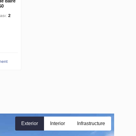
e daire
50
ası:
2
ment
Exterior
Interior
Infrastructure