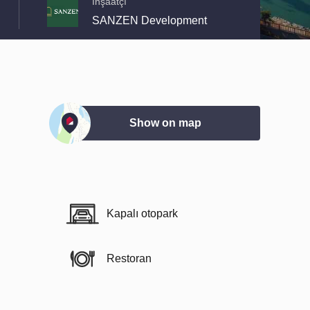
İnşaatçı
SANZEN Development
Show on map
Kapalı otopark
Restoran