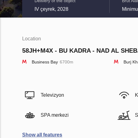
Delivery of the object
Brüt Ala
IV çeyrek, 2028
Minimu
Location
58JH+M4X - BU KADRA - NAD AL SHEBA
Business Bay
6700m
Burj Kh
Televizyon
K
SPA merkezi
S
Show all features