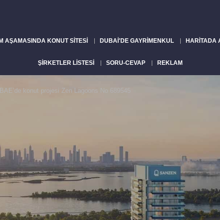
M AŞAMASINDA KONUT SITESI
DUBAI'DE GAYRIMENKUL
HARITADA
ŞIRKETLER LISTESI
SORU-CEVAP
REKLAM
 BAE’de konut projesi Zen Lagoons No 689545