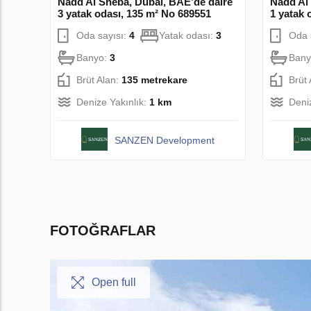
Nadd Al Sheba, Dubai, BAE’de daire
Nadd Al
3 yatak odası, 135 m² No 689551
1 yatak 
Oda sayısı:
4
Yatak odası:
3
Oda 
Banyo:
3
Bany
Brüt Alan:
135 metrekare
Brüt
Denize Yakınlık:
1 km
Deni
SANZEN Development
FOTOĞRAFLAR
Open full