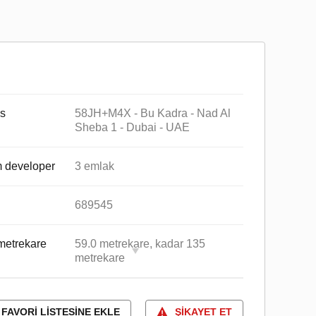
s
58JH+M4X - Bu Kadra - Nad Al
Sheba 1 - Dubai - UAE
 developer
3 emlak
689545
metrekare
59.0 metrekare, kadar 135
metrekare
FAVORI LISTESINE EKLE
ŞIKAYET ET