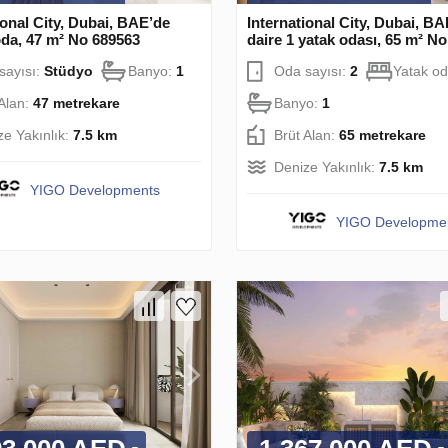
ional City, Dubai, BAE’de
International City, Dubai, B
oda, 47 m² No 689563
daire 1 yatak odası, 65 m² N
sayısı:
Stüdyo
Banyo:
1
Oda sayısı:
2
Yatak od
 Alan:
47 metrekare
Banyo:
1
ze Yakınlık:
7.5 km
Brüt Alan:
65 metrekare
Denize Yakınlık:
7.5 km
YIGO Developments
YIGO Developme