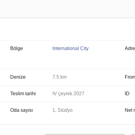
Bölge
International City
Adre
Denize
7.5 km
From
Teslim tarihi
IV çeyrek 2027
ID
Oda sayısı
1, Stüdyo
Net 