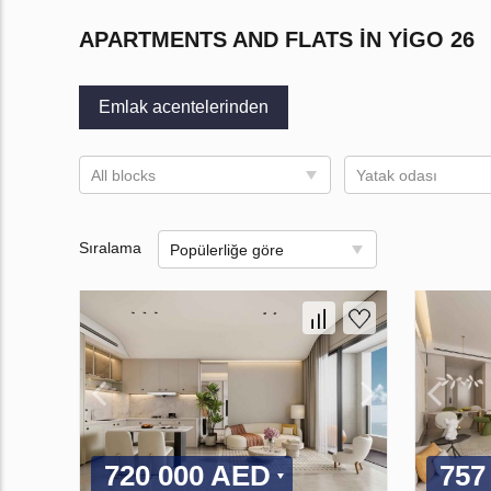
APARTMENTS AND FLATS IN YIGO 26
Emlak acentelerinden
All blocks
Yatak odası
Sıralama
Popülerliğe göre
720 000 AED
757