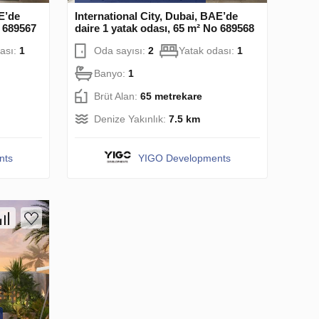
AE’de
International City, Dubai, BAE’de
o 689567
daire 1 yatak odası, 65 m² No 689568
ası:
1
Oda sayısı:
2
Yatak odası:
1
Banyo:
1
Brüt Alan:
65 metrekare
Denize Yakınlık:
7.5 km
nts
YIGO Developments