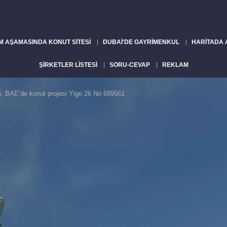
M AŞAMASINDA KONUT SITESI
DUBAI'DE GAYRIMENKUL
HARITADA
ŞIRKETLER LISTESI
SORU-CEVAP
REKLAM
ai, BAE’de konut projesi Yigo 26 No 689561