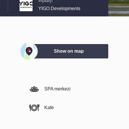
İnşaatçı
YIGO Developments
Show on map
SPA merkezi
Kafe