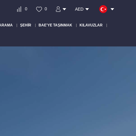
0
0
AED
 ARAMA
ŞEHIR
BAE'YE TAŞINMAK
KILAVUZLAR