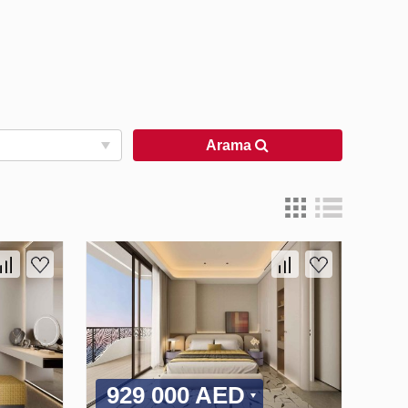
Arama
929 000 AED