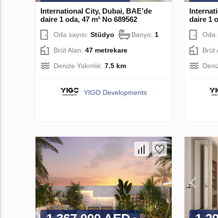
International City, Dubai, BAE’de
Internat
daire 1 oda, 47 m² No 689562
daire 1 
Oda sayısı:
Stüdyo
Banyo:
1
Oda 
Brüt Alan:
47 metrekare
Brüt
Denize Yakınlık:
7.5 km
Deni
YIGO Developments