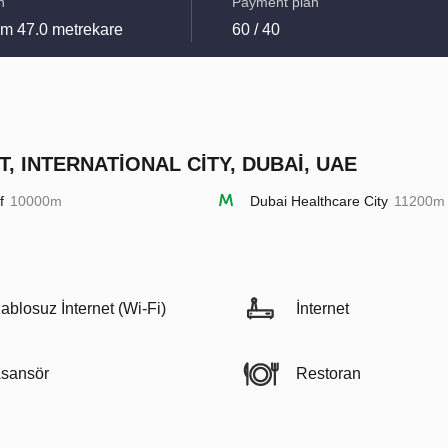
n
Payment plan
m 47.0 metrekare
60 / 40
T, INTERNATIONAL CITY, DUBAI, UAE
f
10000m
Dubai Healthcare City
11200m
ablosuz İnternet (Wi-Fi)
İnternet
sansör
Restoran