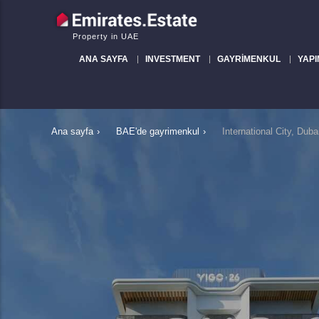
Property in UAE
ANA SAYFA
INVESTMENT
GAYRIMENKUL
YAPI
Ana sayfa
›
BAE'de gayrimenkul
›
International City, Dub