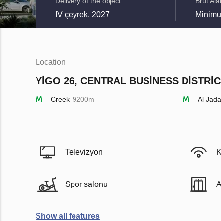
Delivery of the object
Brüt Ala
IV çeyrek, 2027
Minimu
Location
YIGO 26, CENTRAL BUSINESS DISTRIC
Creek
9200m
Al Jada
Televizyon
K
Spor salonu
А
Show all features