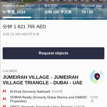
Delivery of the object
居住面积
Payment plan
IV 季度, 2024
分钟 106 平方米
70 / 30
分钟 1 621 765 AED
分钟 15 300 AED/平方米
Request objects
Location
JUMEIRAH VILLAGE - JUMEIRAH
VILLAGE TRIANGLE - DUBAI - UAE
Al Khail (formerly Nakheel)
6200米
SOBHA Realty (formerly Dubai Marina and DAMAC
6200
Properties)
米
DMCC (formerly Jumeirah Lakes Towers)
6400米