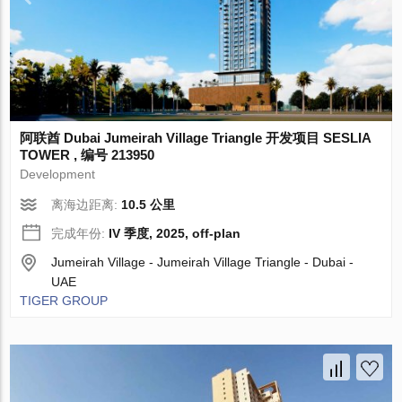
阿联酋 Dubai Jumeirah Village Triangle 开发项目 SESLIA
TOWER , 编号 213950
Development
离海边距离:
10.5 公里
完成年份:
IV 季度, 2025, off-plan
Jumeirah Village - Jumeirah Village Triangle - Dubai -
UAE
TIGER GROUP