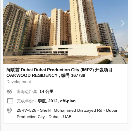
阿联酋 Dubai Dubai Production City (IMPZ) 开发项目
OAKWOOD RESIDENCY , 编号 167739
Development
离海边距离:
14 公里
完成年份:
I 季度, 2012, off-plan
25RV+526 - Sheikh Mohammed Bin Zayed Rd - Dubai
Production City - Dubai - UAE