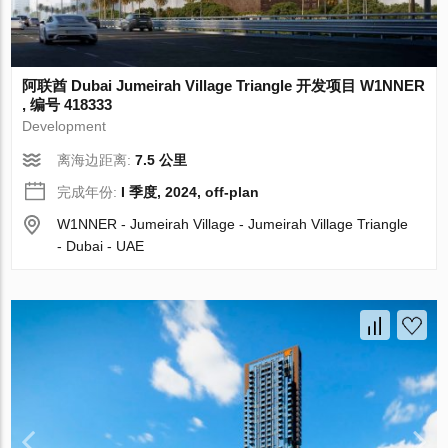
阿联酋 Dubai Jumeirah Village Triangle 开发项目 W1NNER
, 编号 418333
Development
离海边距离:
7.5 公里
完成年份:
I 季度, 2024, off-plan
W1NNER - Jumeirah Village - Jumeirah Village Triangle
- Dubai - UAE