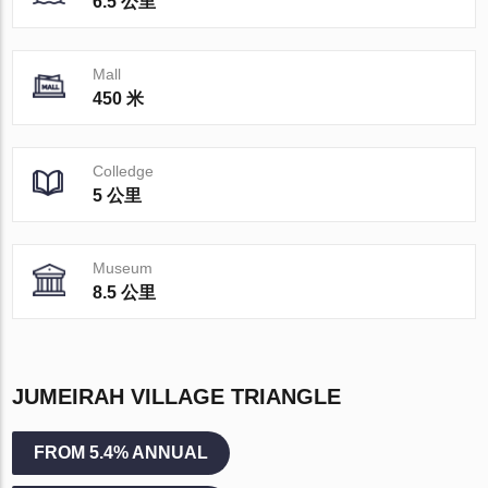
6.5 公里
Mall
450 米
Colledge
5 公里
Museum
8.5 公里
JUMEIRAH VILLAGE TRIANGLE
FROM 5.4% ANNUAL