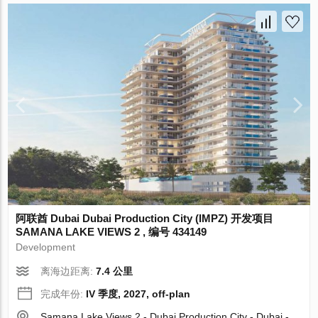
阿联酋 Dubai Dubai Production City (IMPZ) 开发项目
SAMANA LAKE VIEWS 2 , 编号 434149
Development
离海边距离:
7.4 公里
完成年份:
IV 季度, 2027, off-plan
Samana Lake Views 2 - Dubai Production City - Dubai -