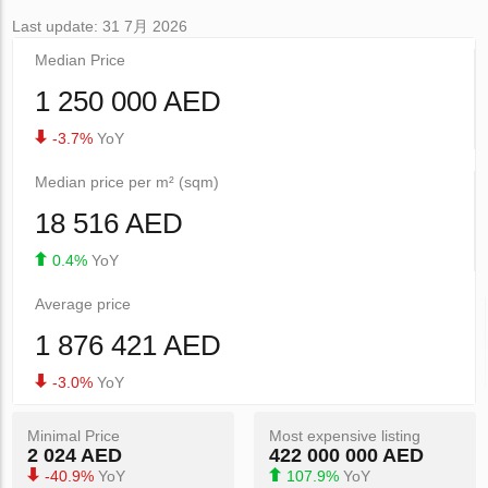
Last update: 31 7月 2026
Median Price
1 250 000 AED
-3.7%
YoY
Median price per m² (sqm)
18 516 AED
0.4%
YoY
Average price
1 876 421 AED
-3.0%
YoY
Minimal Price
Most expensive listing
2 024 AED
422 000 000 AED
-40.9%
YoY
107.9%
YoY