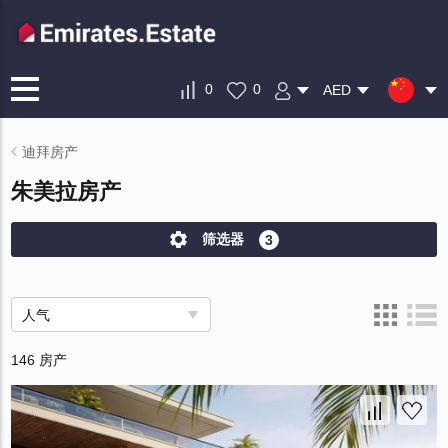
0
0
AED
迪拜房产
朱美拉房产
筛选器
3
人气
146 房产