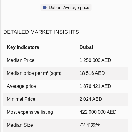
Dubai - Average price
DETAILED MARKET INSIGHTS
Key Indicators
Dubai
Median Price
1 250 000 AED
Median price per m² (sqm)
18 516 AED
Average price
1 876 421 AED
Minimal Price
2 024 AED
Most expensive listing
422 000 000 AED
72 平方米
Median Size