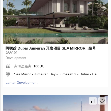
阿联酋 Dubai Jumeirah 开发项目 SEA MIRROR , 编号
288029
Development
离海边距离:
100 米
Sea Mirror - Jumeirah Bay - Jumeirah 2 - Dubai - UAE
Lamar Development