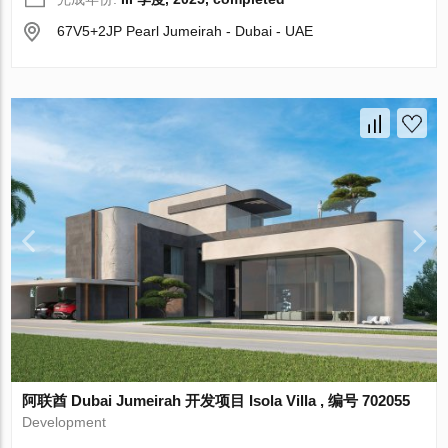
67V5+2JP Pearl Jumeirah - Dubai - UAE
阿联酋 Dubai Jumeirah 开发项目 Isola Villa , 编号 702055
Development