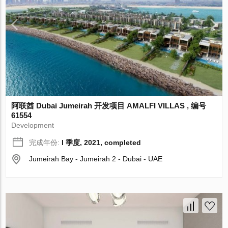
阿联酋 Dubai Jumeirah 开发项目 AMALFI VILLAS , 编号
61554
Development
完成年份:
I 季度, 2021, completed
Jumeirah Bay - Jumeirah 2 - Dubai - UAE