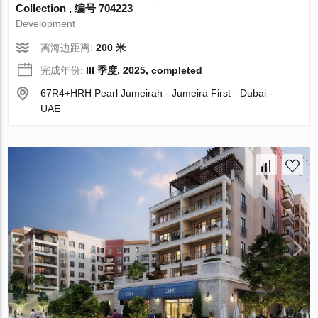
Collection , 编号 704223
Development
离海边距离:
200 米
完成年份:
III 季度, 2025, completed
67R4+HRH Pearl Jumeirah - Jumeira First - Dubai -
UAE