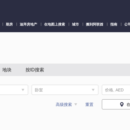
期房
迪拜房地产
在地图上搜索
城市
搬到阿联酋
指南
公
地块
按ID搜索
卧室
价格, AED
高级搜索
重置