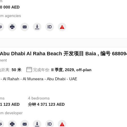
om
0 000 AED
m agencies
bu Dhabi Al Raha Beach 开发项目 Baia , 编号 68809
ment
边距离:
50 米
完成年份:
II 季度, 2029, off-plan
 - Al Rahah - Al Muneera - Abu Dhabi - UAE
oms
4 bedrooms
1 123 AED
分钟 4 371 123 AED
m developer