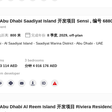
bu Dhabi Saadiyat Island 开发项目 Sensi , 编号 688
ment
边距离:
800 米
完成年份:
II 季度, 2029, off-plan
i - Al Saadiyat Island - Saadiyat Marina District - Abu Dhabi - UAE
oms
3 bedrooms
3 114 AED
分钟 4 016 176 AED
m developer
u Dhabi Al Reem Island 开发项目 Riviera Residenc