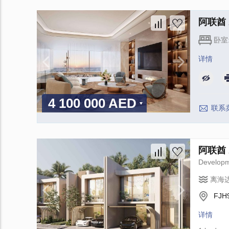
阿联酋 A
卧室
详情
4 100 000 AED
联系
阿联酋 A
Develop
离海
FJH9
详情