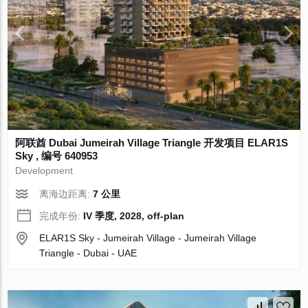
阿联酋 Dubai Jumeirah Village Triangle 开发项目 ELAR1S
Sky , 编号 640953
Development
离海边距离:
7 公里
完成年份:
IV 季度, 2028, off-plan
ELAR1S Sky - Jumeirah Village - Jumeirah Village
Triangle - Dubai - UAE