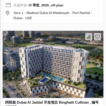
完成年份:
IV 季度, 2029, off-plan
Sera 1 - Madinat Dubai Al Melaheyah - Port Rashid -
Dubai - UAE
阿联酋 Dubai Al Jaddaf 开发项目 Binghatti Cullinan , 编号