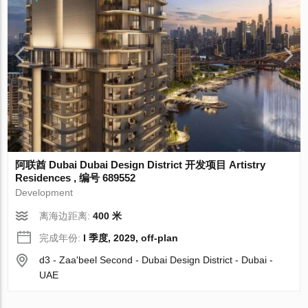
阿联酋 Dubai Dubai Design District 开发项目 Artistry
Residences , 编号 689552
Development
离海边距离:
400 米
完成年份:
I 季度, 2029, off-plan
d3 - Zaa'beel Second - Dubai Design District - Dubai -
UAE