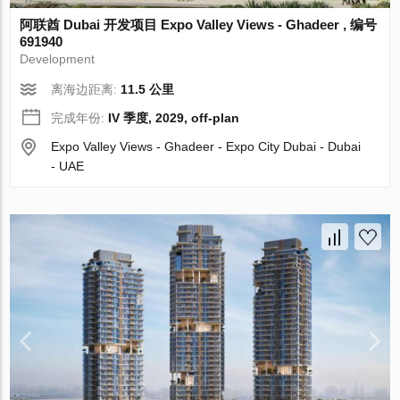
阿联酋 Dubai 开发项目 Expo Valley Views - Ghadeer , 编号
691940
Development
离海边距离:
11.5 公里
完成年份:
IV 季度, 2029, off-plan
Expo Valley Views - Ghadeer - Expo City Dubai - Dubai
- UAE