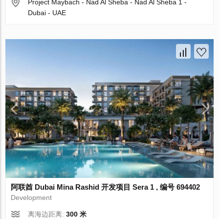
Project Maybach - Nad Al Sheba - Nad Al Sheba 1 -
Dubai - UAE
阿联酋 Dubai Mina Rashid 开发项目 Sera 1 , 编号 694402
Development
离海边距离:
300 米