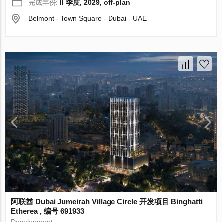
完成年份:
II 季度, 2029, off-plan
Belmont - Town Square - Dubai - UAE
阿联酋 Dubai Jumeirah Village Circle 开发项目 Binghatti
Etherea , 编号 691933
Development