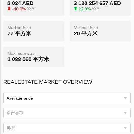
2 024 AED
3 130 254 657 AED
-40.9%
YoY
22.9%
YoY
Median Size
Minimal Size
77 平方米
20 平方米
Maximum size
1 088 060 平方米
REALESTATE MARKET OVERVIEW
Average price
房产类型
卧室