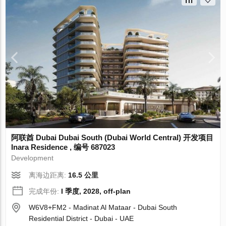
阿联酋 Dubai Dubai South (Dubai World Central) 开发项目
Inara Residence , 编号 687023
Development
离海边距离:
16.5 公里
完成年份:
I 季度, 2028, off-plan
W6V8+FM2 - Madinat Al Mataar - Dubai South
Residential District - Dubai - UAE