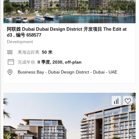
阿联酋 Dubai Dubai Design District 开发项目 The Edit at
d3 , 编号 658577
Development
离海边距离:
50 米
完成年份:
II 季度, 2030, off-plan
Business Bay - Dubai Design District - Dubai - UAE