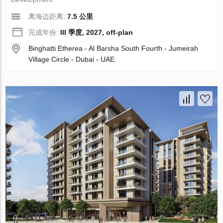
离海边距离:
7.5 公里
完成年份:
III 季度, 2027, off-plan
Binghatti Etherea - Al Barsha South Fourth - Jumeirah
Village Circle - Dubai - UAE