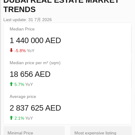
DUBAI
REAL ESTATE MARKET
TRENDS
Last update: 31 7月 2026
Median Price
1 440 000 AED
-5.8%
YoY
Median price per m² (sqm)
18 656 AED
5.7%
YoY
Average price
2 837 625 AED
2.1%
YoY
Minimal Price
Most expensive listing