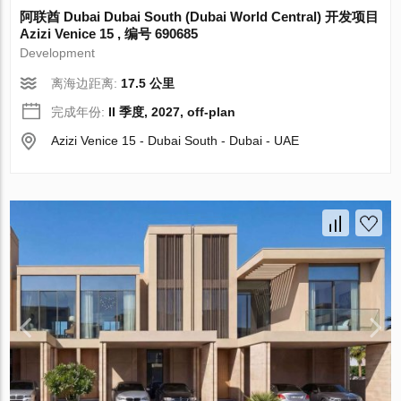
阿联酋 Dubai Dubai South (Dubai World Central) 开发项目
Azizi Venice 15 , 编号 690685
Development
离海边距离:
17.5 公里
完成年份:
II 季度, 2027, off-plan
Azizi Venice 15 - Dubai South - Dubai - UAE