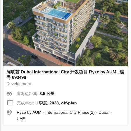
阿联酋 Dubai International City 开发项目 Ryze by AUM , 编
号 693496
Development
离海边距离:
8.5 公里
完成年份:
II 季度, 2028, off-plan
Ryze by AUM - International City Phase(2) - Dubai -
UAE