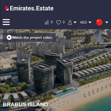
0
0
AED
Watch the project video
BRABUS ISLAND