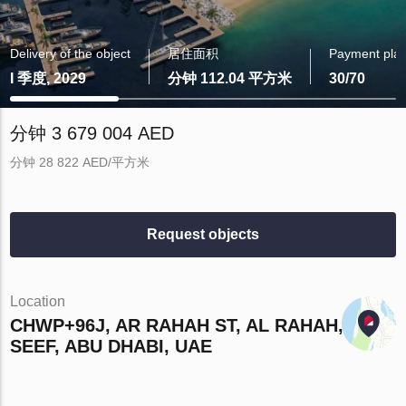
Delivery of the object
居住面积
Payment pla
I 季度, 2029
分钟 112.04 平方米
30/70
分钟 3 679 004 AED
分钟 28 822 AED/平方米
Request objects
Location
CHWP+96J, AR RAHAH ST, AL RAHAH, AL
SEEF, ABU DHABI, UAE