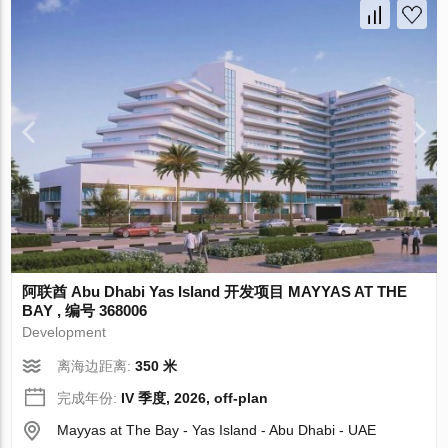
阿联酋 Abu Dhabi Yas Island 开发项目 MAYYAS AT THE
BAY , 编号 368006
Development
离海边距离:
350 米
完成年份:
IV 季度, 2026, off-plan
Mayyas at The Bay - Yas Island - Abu Dhabi - UAE