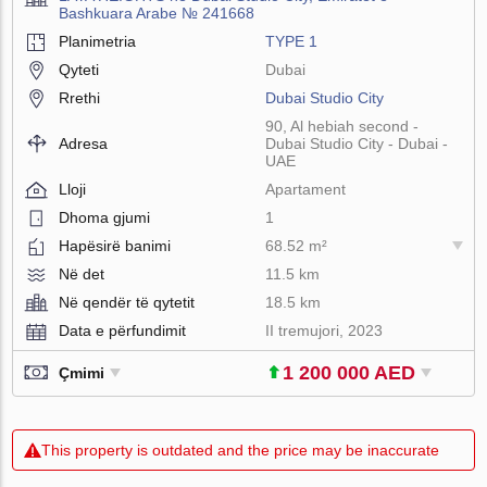
Bashkuara Arabe № 241668
Planimetria
TYPE 1
Qyteti
Dubai
Rrethi
Dubai Studio City
90, Al hebiah second -
Adresa
Dubai Studio City - Dubai -
UAE
Lloji
Apartament
Dhoma gjumi
1
Hapësirë ​​banimi
68.52 m²
Në det
11.5 km
Në qendër të qytetit
18.5 km
Data e përfundimit
II tremujori, 2023
1 200 000 AED
Çmimi
This property is outdated and the price may be inaccurate