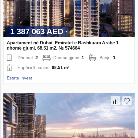
1 387 063 AED
Apartament në Dubai, Emiratet e Bashkuara Arabe 1
dhomë gjumi, 68.51 m2. № 574664
Dhomat:
2
Dhoma gjumi:
1
Banjo:
1
Hapësirë ​​banimi:
68.51 m²
Estate Invest