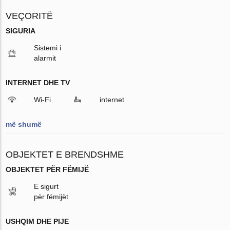
VEÇORITË
SIGURIA
Sistemi i
alarmit
INTERNET DHE TV
Wi-Fi
internet
më shumë
OBJEKTET E BRENDSHME
OBJEKTET PËR FËMIJË
E sigurt
për fëmijët
USHQIM DHE PIJE