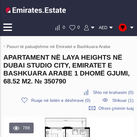
0
0
AED
Pasuri të paluajtshme në Emiratet e Bashkuara Arabe
APARTAMENT NË LAYA HEIGHTS NË
DUBAI STUDIO CITY, EMIRATET E
BASHKUARA ARABE 1 DHOMË GJUMI,
68.52 M2. № 350790
Shto në krahasim
(
0
)
Ruaje në listën e dëshirave
(
0
)
Shikuar (1)
Ofroni çmimin tuaj
788