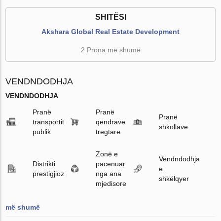
SHITËSI
Akshara Global Real Estate Development
2 Prona më shumë
VENDNDODHJA
VENDNDODHJA
Pranë
Pranë
Pranë
transportit
qendrave
shkollave
publik
tregtare
Zonë e
Vendndodhja
Distrikti
pacenuar
e
prestigjioz
nga ana
shkëlqyer
mjedisore
më shumë