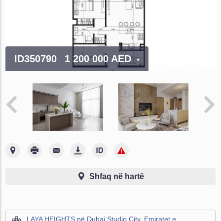
ID350790
1 200 000 AED
Shfaq në hartë
LAYA HEIGHTS në Dubai Studio City, Emiratet e