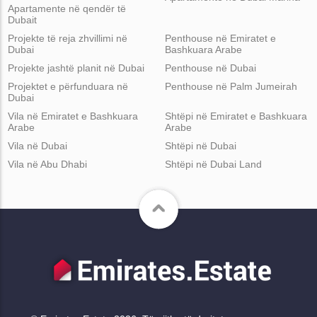
Apartamente në qendër të
Dubait
Projekte të reja zhvillimi në
Penthouse në Emiratet e
Dubai
Bashkuara Arabe
Projekte jashtë planit në Dubai
Penthouse në Dubai
Projektet e përfunduara në
Penthouse në Palm Jumeirah
Dubai
Vila në Emiratet e Bashkuara
Shtëpi në Emiratet e Bashkuara
Arabe
Arabe
Vila në Dubai
Shtëpi në Dubai
Vila në Abu Dhabi
Shtëpi në Dubai Land