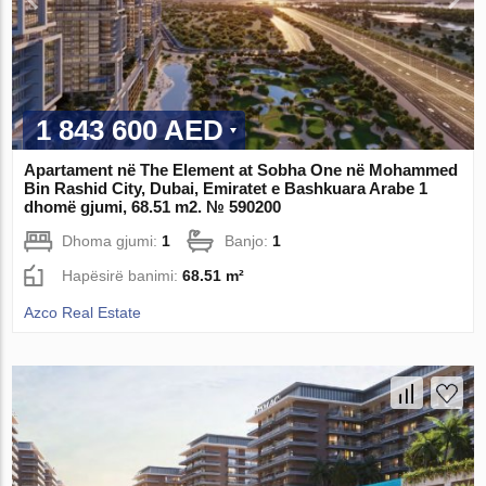
1 843 600 AED
Apartament në The Element at Sobha One në Mohammed
Bin Rashid City, Dubai, Emiratet e Bashkuara Arabe 1
dhomë gjumi, 68.51 m2. № 590200
Dhoma gjumi:
1
Banjo:
1
Hapësirë ​​banimi:
68.51 m²
Azco Real Estate