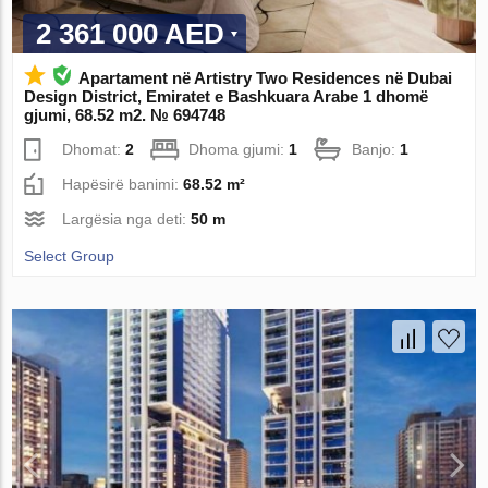
2 361 000 AED
Apartament në Artistry Two Residences në Dubai
Design District, Emiratet e Bashkuara Arabe 1 dhomë
gjumi, 68.52 m2. № 694748
Dhomat:
2
Dhoma gjumi:
1
Banjo:
1
Hapësirë ​​banimi:
68.52 m²
Largësia nga deti:
50 m
Select Group