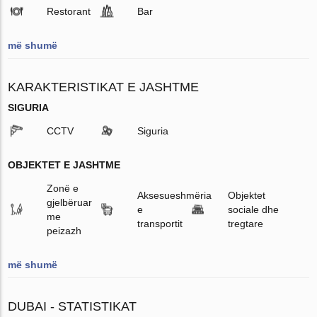
Restorant
Bar
më shumë
KARAKTERISTIKAT E JASHTME
SIGURIA
CCTV
Siguria
OBJEKTET E JASHTME
Zonë e
Aksesueshmëria
Objektet
gjelbëruar
e
sociale dhe
me
transportit
tregtare
peizazh
më shumë
DUBAI - STATISTIKAT