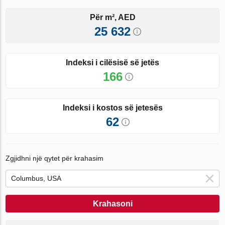
Për m², AED
25 632
Indeksi i cilësisë së jetës
166
Indeksi i kostos së jetesës
62
Zgjidhni një qytet për krahasim
Krahasoni