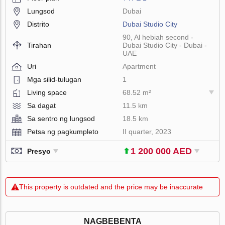
Lungsod
Dubai
Distrito
Dubai Studio City
90, Al hebiah second -
Tirahan
Dubai Studio City - Dubai -
UAE
Uri
Apartment
Mga silid-tulugan
1
Living space
68.52 m²
Sa dagat
11.5 km
Sa sentro ng lungsod
18.5 km
Petsa ng pagkumpleto
II quarter, 2023
1 200 000 AED
Presyo
This property is outdated and the price may be inaccurate
NAGBEBENTA