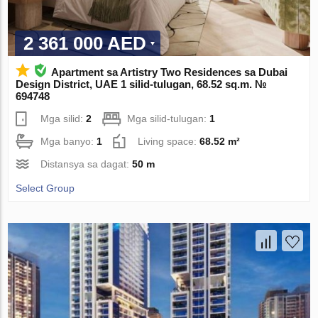
2 361 000 AED
Apartment sa Artistry Two Residences sa Dubai
Design District, UAE 1 silid-tulugan, 68.52 sq.m. №
694748
Mga silid:
2
Mga silid-tulugan:
1
Mga banyo:
1
Living space:
68.52 m²
Distansya sa dagat:
50 m
Select Group