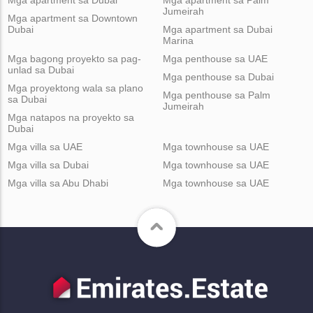
Mga apartment sa Dubai
Mga apartment sa Palm
Jumeirah
Mga apartment sa Downtown
Dubai
Mga apartment sa Dubai
Marina
Mga bagong proyekto sa pag-
Mga penthouse sa UAE
unlad sa Dubai
Mga penthouse sa Dubai
Mga proyektong wala sa plano
Mga penthouse sa Palm
sa Dubai
Jumeirah
Mga natapos na proyekto sa
Dubai
Mga villa sa UAE
Mga townhouse sa UAE
Mga villa sa Dubai
Mga townhouse sa UAE
Mga villa sa Abu Dhabi
Mga townhouse sa UAE