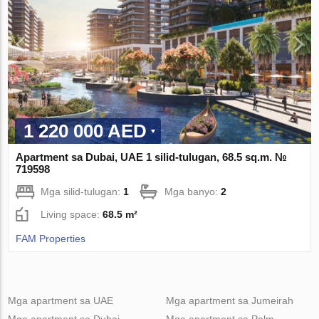
1 220 000 AED
Apartment sa Dubai, UAE 1 silid-tulugan, 68.5 sq.m. №
719598
Mga silid-tulugan:
1
Mga banyo:
2
Living space:
68.5 m²
FAM Properties
Mga apartment sa UAE
Mga apartment sa Jumeirah