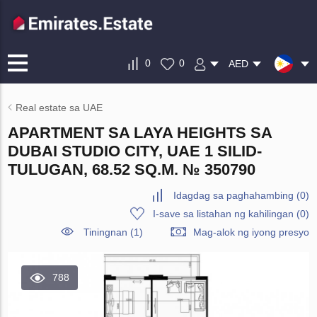
0
0
AED
Real estate sa UAE
APARTMENT SA LAYA HEIGHTS SA
DUBAI STUDIO CITY, UAE 1 SILID-
TULUGAN, 68.52 SQ.M. № 350790
Idagdag sa paghahambing
(
0
)
I-save sa listahan ng kahilingan
(
0
)
Tiningnan (1)
Mag-alok ng iyong presyo
788