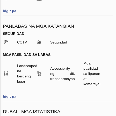
higit pa
PANLABAS NA MGA KATANGIAN
SEGURIDAD
CCTV
Seguridad
MGA PASILIDAD SA LABAS
Mga
Landscaped
Accessibility
pasilidad
na
ng
sa lipunan
berdeng
transportasyon
at
lugar
komersyal
higit pa
DUBAI - MGA ISTATISTIKA