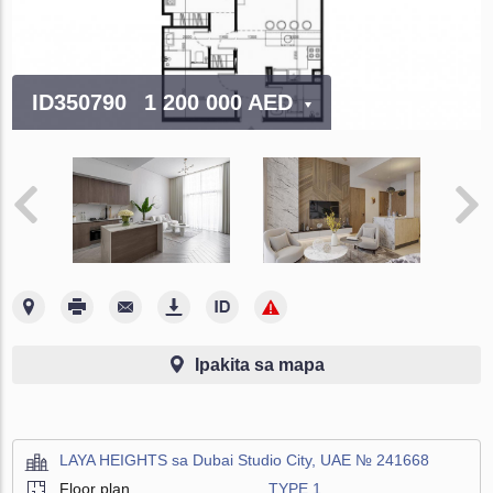
ID350790
1 200 000 AED
Ipakita sa mapa
LAYA HEIGHTS sa Dubai Studio City, UAE № 241668
Floor plan
TYPE 1