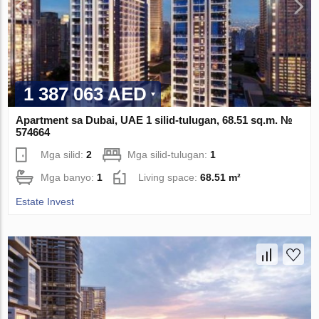
1 387 063 AED
Apartment sa Dubai, UAE 1 silid-tulugan, 68.51 sq.m. №
574664
Mga silid:
2
Mga silid-tulugan:
1
Mga banyo:
1
Living space:
68.51 m²
Estate Invest