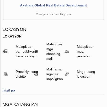
Akshara Global Real Estate Development
2 mga ari-arian higit pa
LOKASYON
LOKASYON
Malapit sa
Malapit sa
Malapit sa
mga
pampublikong
mga
shopping
transportasyon
paaralan
mall
Malinis na
Prestihiyosong
Magandang
lugar sa
distrito
lokasyon
kapaligiran
higit pa
MGA KATANGIAN