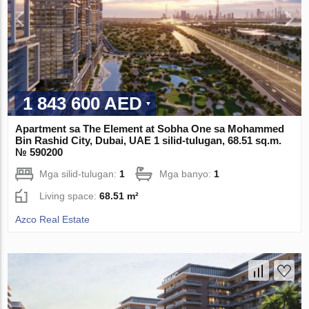
1 843 600 AED
Apartment sa The Element at Sobha One sa Mohammed
Bin Rashid City, Dubai, UAE 1 silid-tulugan, 68.51 sq.m.
№ 590200
Mga silid-tulugan:
1
Mga banyo:
1
Living space:
68.51 m²
Azco Real Estate