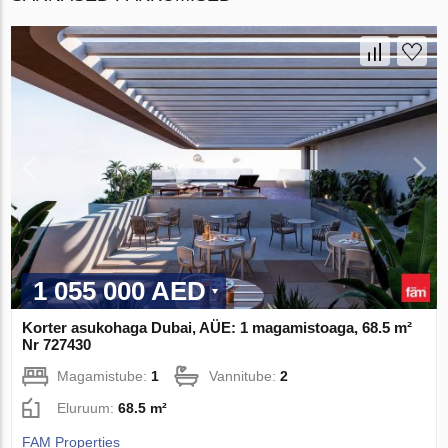
1 055 000 AED
Korter asukohaga Dubai, AÜE: 1 magamistoaga, 68.5 m²
Nr 727430
Magamistube:
1
Vannitube:
2
Eluruum:
68.5 m²
FAM Properties