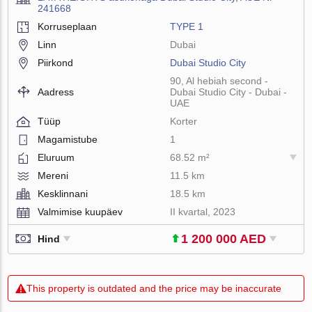
241668
Korruseplaan
TYPE 1
Linn
Dubai
Piirkond
Dubai Studio City
90, Al hebiah second -
Aadress
Dubai Studio City - Dubai -
UAE
Tüüp
Korter
Magamistube
1
Eluruum
68.52 m²
Mereni
11.5 km
Kesklinnani
18.5 km
Valmimise kuupäev
II kvartal, 2023
1 200 000 AED
Hind
This property is outdated and the price may be inaccurate