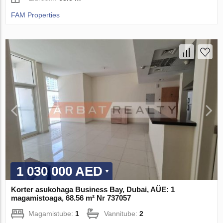
FAM Properties
1 030 000 AED
Korter asukohaga Business Bay, Dubai, AÜE: 1
magamistoaga, 68.56 m² Nr 737057
Magamistube:
1
Vannitube:
2