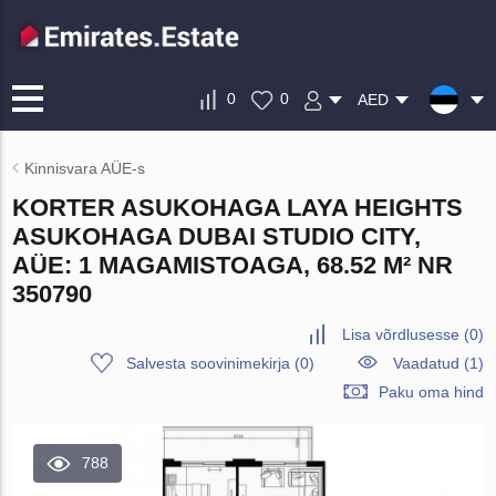
0
0
AED
Kinnisvara AÜE-s
KORTER ASUKOHAGA LAYA HEIGHTS
ASUKOHAGA DUBAI STUDIO CITY,
AÜE: 1 MAGAMISTOAGA, 68.52 M² NR
350790
Lisa võrdlusesse
(
0
)
Salvesta soovinimekirja
(
0
)
Vaadatud (1)
Paku oma hind
788