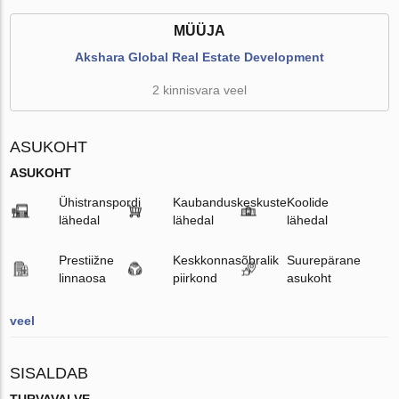
MÜÜJA
Akshara Global Real Estate Development
2 kinnisvara veel
ASUKOHT
ASUKOHT
Ühistranspordi
Kaubanduskeskuste
Koolide
lähedal
lähedal
lähedal
Prestiižne
Keskkonnasõbralik
Suurepärane
linnaosa
piirkond
asukoht
veel
SISALDAB
TURVAVALVE