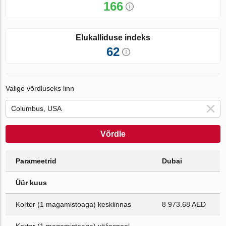
166
Elukalliduse indeks
62
Valige võrdluseks linn
Võrdle
Parameetrid
Dubai
Üür kuus
Korter (1 magamistoaga) kesklinnas
8 973.68 AED
Korter (1 magamistoaga) väljaspool