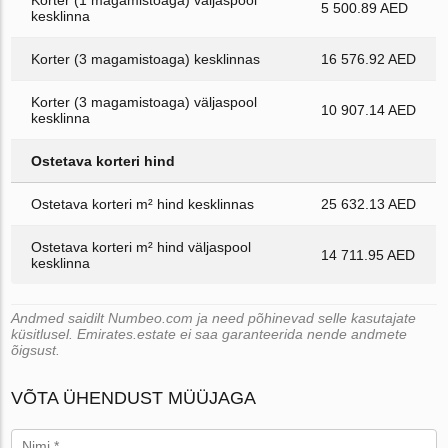
5 500.89 AED
kesklinna
Korter (3 magamistoaga) kesklinnas
16 576.92 AED
Korter (3 magamistoaga) väljaspool
10 907.14 AED
kesklinna
Ostetava korteri hind
Ostetava korteri m² hind kesklinnas
25 632.13 AED
Ostetava korteri m² hind väljaspool
14 711.95 AED
kesklinna
Andmed saidilt Numbeo.com ja need põhinevad selle kasutajate
küsitlusel. Emirates.estate ei saa garanteerida nende andmete
õigsust.
VÕTA ÜHENDUST MÜÜJAGA