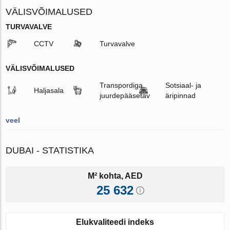
VÄLISVÕIMALUSED
TURVAVALVE
CCTV
Turvavalve
VÄLISVÕIMALUSED
Transpordiga
Sotsiaal- ja
Haljasala
juurdepääsetav
äripinnad
veel
DUBAI - STATISTIKA
M² kohta, AED
25 632
Elukvaliteedi indeks