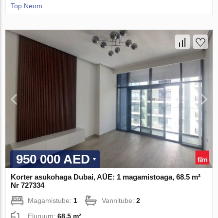
Top Neom
950 000 AED
Korter asukohaga Dubai, AÜE: 1 magamistoaga, 68.5 m²
Nr 727334
Magamistube:
1
Vannitube:
2
Eluruum:
68.5 m²