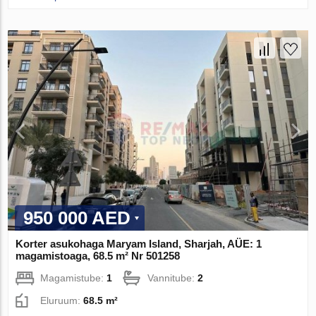
950 000 AED
Korter asukohaga Maryam Island, Sharjah, AÜE: 1
magamistoaga, 68.5 m² Nr 501258
Magamistube:
1
Vannitube:
2
Eluruum:
68.5 m²