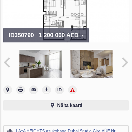
ID350790
1 200 000 AED
Näita kaarti
LAYA HEIGHTS asukohaga Dubai Studio City, AÜE Nr