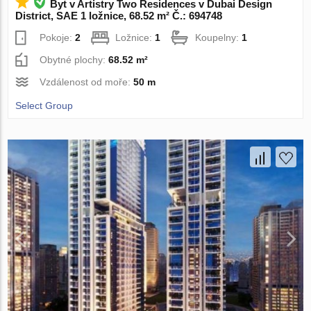
Byt v Artistry Two Residences v Dubai Design
District, SAE 1 ložnice, 68.52 m² Č.: 694748
Pokoje:
2
Ložnice:
1
Koupelny:
1
Obytné plochy:
68.52 m²
Vzdálenost od moře:
50 m
Select Group