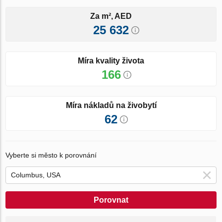
Za m², AED
25 632
Míra kvality života
166
Míra nákladů na živobytí
62
Vyberte si město k porovnání
Porovnat