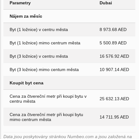
Parametry
Dubai
Nájem za měsíc
Byt (1 ložnice) v centru města
8 973.68 AED
Byt (1 ložnice) mimo centrum města
5 500.89 AED
Byt (3 ložnice) v centru města
16 576.92 AED
Byt (3 ložnice) mimo centum města
10 907.14 AED
Koupit byt cena
Cena za čtvereční metr při koupi bytu v
25 632.13 AED
centru města
Cena za čtvereční metr při koupi bytu
14 711.95 AED
mimo centrum města
Data jsou poskytovány stránkou Numbeo.com a jsou založená na