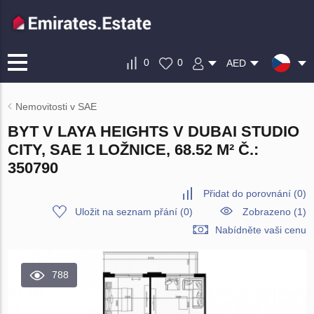
0
0
AED
Nemovitosti v SAE
BYT V LAYA HEIGHTS V DUBAI STUDIO
CITY, SAE 1 LOŽNICE, 68.52 M² Č.:
350790
Přidat do porovnání
(
0
)
Uložit na seznam přání
(
0
)
Zobrazeno (1)
Nabídněte vaši cenu
788