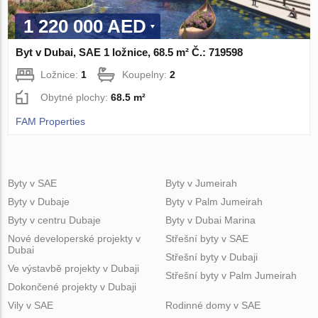
1 220 000 AED
Byt v Dubai, SAE 1 ložnice, 68.5 m² Č.: 719598
Ložnice:
1
Koupelny:
2
Obytné plochy:
68.5 m²
FAM Properties
Byty v SAE
Byty v Jumeirah
Byty v Dubaje
Byty v Palm Jumeirah
Byty v centru Dubaje
Byty v Dubai Marina
Nové developerské projekty v
Střešní byty v SAE
Dubai
Střešní byty v Dubaji
Ve výstavbě projekty v Dubaji
Střešní byty v Palm Jumeirah
Dokončené projekty v Dubaji
Vily v SAE
Rodinné domy v SAE