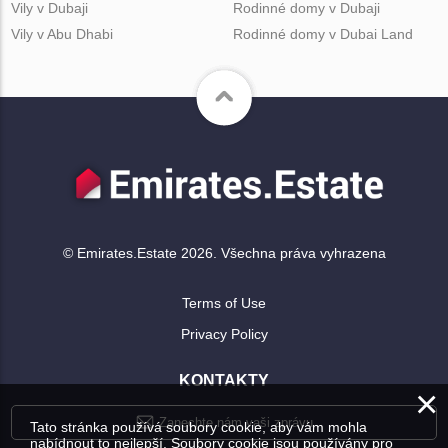
Vily v Dubaji
Rodinné domy v Dubaji
Vily v Abu Dhabi
Rodinné domy v Dubai Land
© Emirates.Estate 2026. Všechna práva vyhrazena
Terms of Use
Privacy Policy
KONTAKTY
×
Zanechte nám vaši zprávu
Tato stránka používá soubory cookie, aby vám mohla
nabídnout to nejlepší. Soubory cookie jsou používány pro