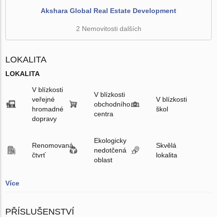
Akshara Global Real Estate Development
2 Nemovitosti dalších
LOKALITA
LOKALITA
V blízkosti
V blízkosti
veřejné
V blízkosti
obchodního
hromadné
škol
centra
dopravy
Ekologicky
Renomovaná
Skvělá
nedotčená
čtvrť
lokalita
oblast
Více
PŘÍSLUŠENSTVÍ