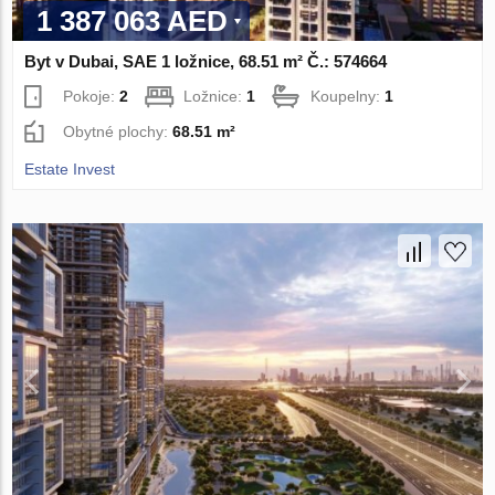
1 387 063 AED
Byt v Dubai, SAE 1 ložnice, 68.51 m² Č.: 574664
Pokoje:
2
Ložnice:
1
Koupelny:
1
Obytné plochy:
68.51 m²
Estate Invest