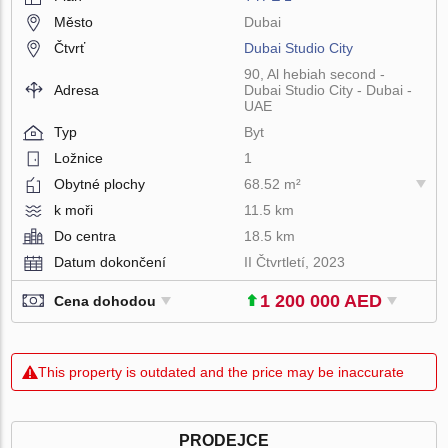
Město
Dubai
Čtvrť
Dubai Studio City
90, Al hebiah second -
Adresa
Dubai Studio City - Dubai -
UAE
Typ
Byt
Ložnice
1
Obytné plochy
68.52 m²
k moři
11.5 km
Do centra
18.5 km
Datum dokončení
II Čtvrtletí, 2023
1 200 000 AED
Cena dohodou
This property is outdated and the price may be inaccurate
PRODEJCE