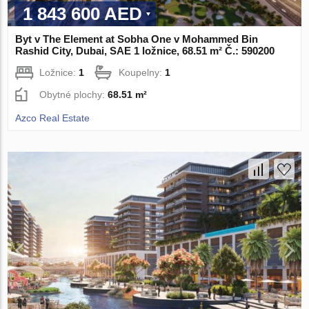
1 843 600 AED
Byt v The Element at Sobha One v Mohammed Bin
Rashid City, Dubai, SAE 1 ložnice, 68.51 m² Č.: 590200
Ložnice:
1
Koupelny:
1
Obytné plochy:
68.51 m²
Azco Real Estate