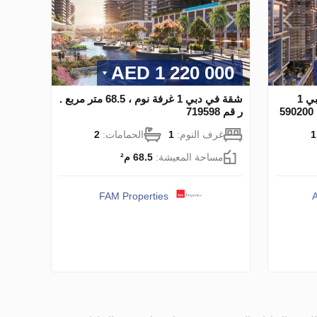
1 220 000 AED
شقة في مدينة محمد بن راشد، دبي 1
شقة في دبي 1 غرفة نوم ، 68.5 متر مربع .
ر قم 719598
1
غرف النوم:
1
الحمامات:
2
مساحة المعيشة:
68.5 م²
FAM Properties
A