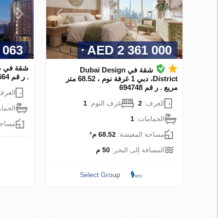
63 AED
2 361 000 AED
شقة في Dubai Design
. ر قم 574664
District، دبي 1 غرفة نوم ، 68.52 متر
مربع . ر قم 694748
الغرف
الغرف:
2
غرف النوم:
1
الحما
الحمامات:
1
مساحة
مساحة المعيشة:
68.52 م²
المسافة إلى البحر:
50 م
Select Group