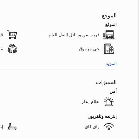
الموقع
الموقع
قريب من وسائل النقل العام
قر
حي مرموق
من
المزيد
المميزات
أمن
نظام إنذار
إنترنت وتلفزيون
واي فاي
إن