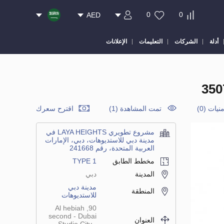
0
0
AED
أدلة
الشركات
التعليمات
الإعلانات
نيات
(
0
)
تمت المشاهدة (1)
اقترح سعرك
مشروع تطويري LAYA HEIGHTS في
مدينة دبي للاستديوهات، دبي، الإمارات
العربية المتحدة، رقم 241668
مخطط الطابق
TYPE 1
المدينة
دبي
مدينة دبي
المنطقة
للاستديوهات
90, Al hebiah
second - Dubai
العنوان