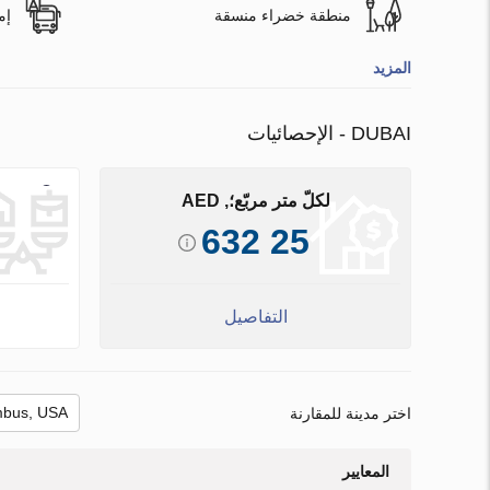
منطقة خضراء منسقة
إم
المزيد
DUBAI - الإحصائيات
لكلّ متر مربّع؛, AED
25 632
التفاصيل
اختر مدينة للمقارنة
المعايير