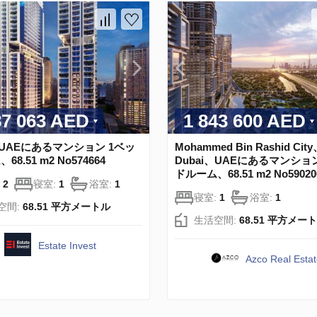
87 063 AED
1 843 600 AED
i、UAEにあるマンション 1ベッ
Mohammed Bin Rashid Cit
8.51 m2 No574664
Dubai、UAEにあるマンショ
ドルーム、68.51 m2 No59020
:
2
寝室:
1
浴室:
1
寝室:
1
浴室:
1
空間:
68.51 平方メートル
生活空間:
68.51 平方メー
Estate Invest
Azco Real Esta