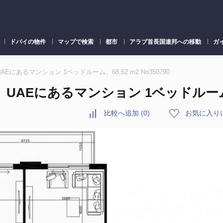
ドバイの物件
マップで検索
都市
アラブ首長国連邦への移動
ガ
bai、UAEにあるマンション 1ベッドルーム、68.52 m2 No350790
BAI、UAEにあるマンション 1ベッドルーム、6
比較へ追加
(
0
)
お気に入り