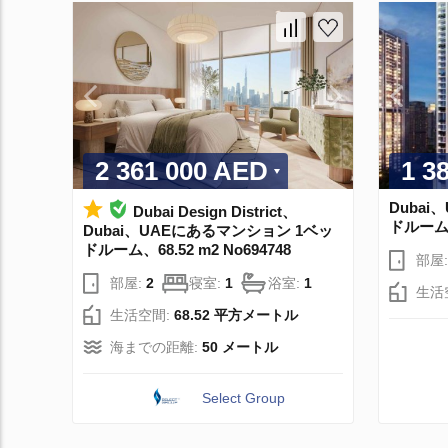
2 361 000 AED
1 3
Duba
Dubai Design District、
ドルーム、6
Dubai、UAEにあるマンション 1ベッ
ドルーム、68.52 m2 No694748
部屋
部屋:
2
寝室:
1
浴室:
1
生活
生活空間:
68.52 平方メートル
海までの距離:
50 メートル
Select Group