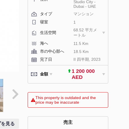
Studio City -
Dubai - UAE
タイプ
マンション
寝室
1
68.52 平方メ
生活空間
ートル
海へ
11.5 Km
市の中心部へ
18.5 Km
完了日
II 四半期, 2023
1 200 000
金額
AED
This property is outdated and the
price may be inaccurate
売主
プを見る