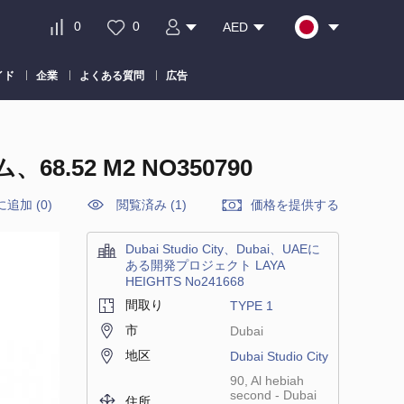
0
0
AED
イド
企業
よくある質問
広告
8.52 M2 NO350790
に追加
(
0
)
閲覧済み (1)
価格を提供する
Dubai Studio City、Dubai、UAEに
ある開発プロジェクト LAYA
HEIGHTS No241668
間取り
TYPE 1
市
Dubai
地区
Dubai Studio City
90, Al hebiah
second - Dubai
住所