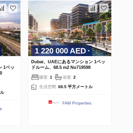
1 220 000 AED
y、
Dubai、UAEにあるマンション 1ベッ
ン 1ベッ
ドルーム、68.5 m2 No719598
0
寝室:
1
浴室:
2
生活空間:
68.5 平方メートル
トル
FAM Properties
te