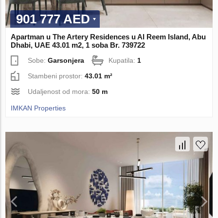
901 777 AED
Apartman u The Artery Residences u Al Reem Island, Abu
Dhabi, UAE 43.01 m2, 1 soba Br. 739722
Sobe:
Garsonjera
Kupatila:
1
Stambeni prostor:
43.01 m²
Udaljenost od mora:
50 m
IMKAN Properties