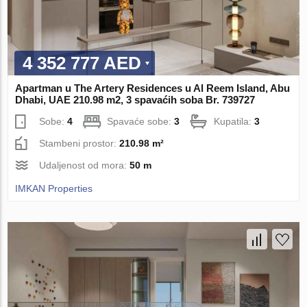
4 352 777 AED
Apartman u The Artery Residences u Al Reem Island, Abu
Dhabi, UAE 210.98 m2, 3 spavaćih soba Br. 739727
Sobe:
4
Spavaće sobe:
3
Kupatila:
3
Stambeni prostor:
210.98 m²
Udaljenost od mora:
50 m
IMKAN Properties