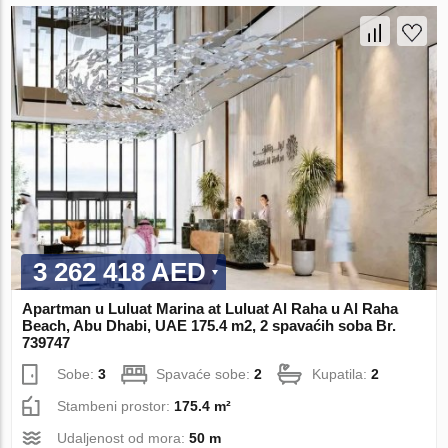
3 262 418 AED
Apartman u Luluat Marina at Luluat Al Raha u Al Raha
Beach, Abu Dhabi, UAE 175.4 m2, 2 spavaćih soba Br.
739747
Sobe:
3
Spavaće sobe:
2
Kupatila:
2
Stambeni prostor:
175.4 m²
Udaljenost od mora:
50 m