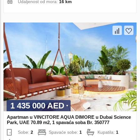
Udaljenost od mora:
16 km
1 435 000 AED
Apartman u VINCITORE AQUA DIMORE u Dubai Science
Park, UAE 70.89 m2, 1 spavaća soba Br. 350777
Sobe:
2
Spavaće sobe:
1
Kupatila:
1