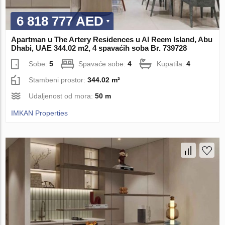
6 818 777 AED
Apartman u The Artery Residences u Al Reem Island, Abu
Dhabi, UAE 344.02 m2, 4 spavaćih soba Br. 739728
Sobe:
5
Spavaće sobe:
4
Kupatila:
4
Stambeni prostor:
344.02 m²
Udaljenost od mora:
50 m
IMKAN Properties