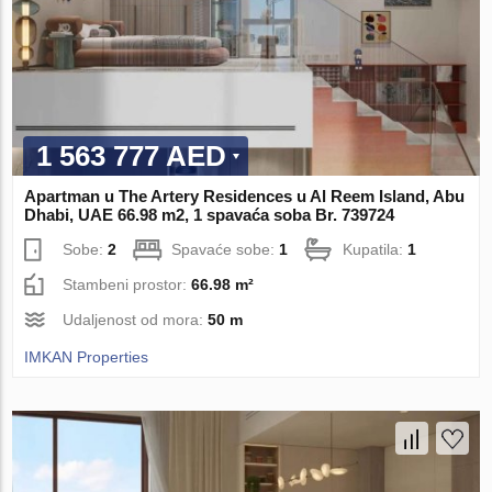
1 563 777 AED
Apartman u The Artery Residences u Al Reem Island, Abu
Dhabi, UAE 66.98 m2, 1 spavaća soba Br. 739724
Sobe:
2
Spavaće sobe:
1
Kupatila:
1
Stambeni prostor:
66.98 m²
Udaljenost od mora:
50 m
IMKAN Properties