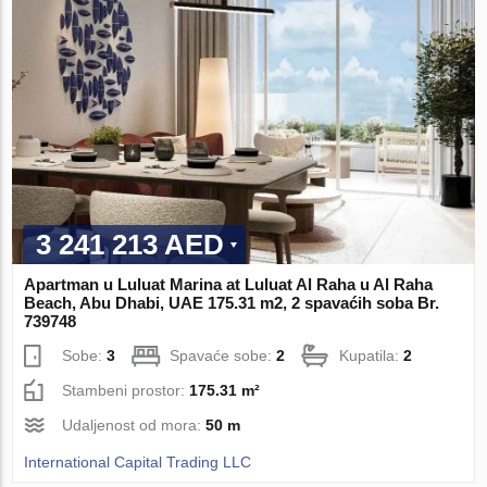
3 241 213 AED
Apartman u Luluat Marina at Luluat Al Raha u Al Raha
Beach, Abu Dhabi, UAE 175.31 m2, 2 spavaćih soba Br.
739748
Sobe:
3
Spavaće sobe:
2
Kupatila:
2
Stambeni prostor:
175.31 m²
Udaljenost od mora:
50 m
International Capital Trading LLC