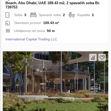
Beach, Abu Dhabi, UAE 189.43 m2, 2 spavaćih soba Br.
739753
Sobe:
3
Spavaće sobe:
2
Kupatila:
2
Stambeni prostor:
189.43 m²
Udaljenost od mora:
50 m
International Capital Trading LLC