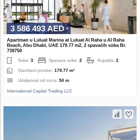
3 586 493 AED
Apartman u Luluat Marina at Luluat Al Raha u Al Raha
Beach, Abu Dhabi, UAE 179.77 m2, 2 spavaćih soba Br.
739750
Sobe:
3
Spavaće sobe:
2
Kupatila:
2
Stambeni prostor:
179.77 m²
Udaljenost od mora:
50 m
International Capital Trading LLC