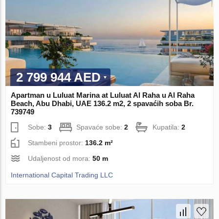
2 799 944 AED
Apartman u Luluat Marina at Luluat Al Raha u Al Raha
Beach, Abu Dhabi, UAE 136.2 m2, 2 spavaćih soba Br.
739749
Sobe:
3
Spavaće sobe:
2
Kupatila:
2
Stambeni prostor:
136.2 m²
Udaljenost od mora:
50 m
International Capital Trading LLC