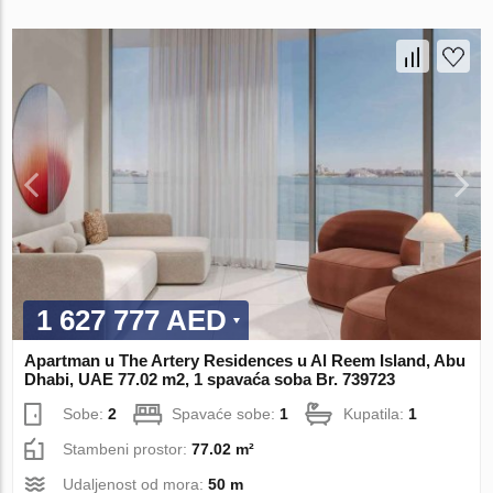
1 627 777 AED
Apartman u The Artery Residences u Al Reem Island, Abu
Dhabi, UAE 77.02 m2, 1 spavaća soba Br. 739723
Sobe:
2
Spavaće sobe:
1
Kupatila:
1
Stambeni prostor:
77.02 m²
Udaljenost od mora:
50 m