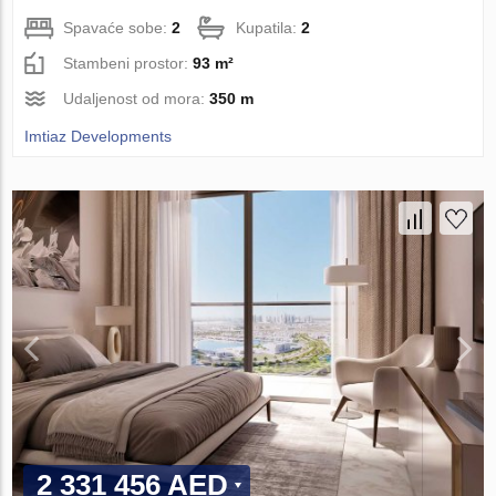
Spavaće sobe:
2
Kupatila:
2
Stambeni prostor:
93 m²
Udaljenost od mora:
350 m
Imtiaz Developments
2 331 456 AED