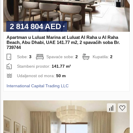
2 814 804 AED
Apartman u Luluat Marina at Luluat Al Raha u Al Raha
Beach, Abu Dhabi, UAE 141.77 m2, 2 spavaćih soba Br.
739744
Sobe:
3
Spavaće sobe:
2
Kupatila:
2
Stambeni prostor:
141.77 m²
Udaljenost od mora:
50 m
International Capital Trading LLC