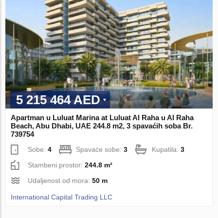
5 215 464 AED
Apartman u Luluat Marina at Luluat Al Raha u Al Raha
Beach, Abu Dhabi, UAE 244.8 m2, 3 spavaćih soba Br.
739754
Sobe:
4
Spavaće sobe:
3
Kupatila:
3
Stambeni prostor:
244.8 m²
Udaljenost od mora:
50 m
International Capital Trading LLC