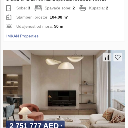
Sobe:
3
Spavaće sobe:
2
Kupatila:
2
Stambeni prostor:
104.98 m²
Udaljenost od mora:
50 m
IMKAN Properties
2 751 777 AED