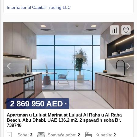
International Capital Trading LLC
2 869 950 AED
Apartman u Luluat Marina at Luluat Al Raha u Al Raha
Beach, Abu Dhabi, UAE 136.2 m2, 2 spavaćih soba Br.
739746
Sobe:
3
Spavaće sobe:
2
Kupatila:
2