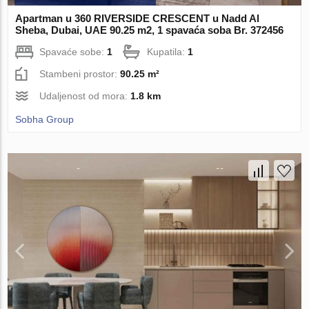
Apartman u 360 RIVERSIDE CRESCENT u Nadd Al
Sheba, Dubai, UAE 90.25 m2, 1 spavaća soba Br. 372456
Spavaće sobe:
1
Kupatila:
1
Stambeni prostor:
90.25 m²
Udaljenost od mora:
1.8 km
Sobha Group