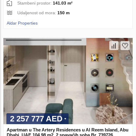
Stambeni prostor:
141.03 m²
Udaljenost od mora:
150 m
Aldar Properties
2 257 777 AED
Apartman u The Artery Residences u Al Reem Island, Abu
Dhabi, UAE 104.98 m2, 2 spavaćih soba Br. 739726