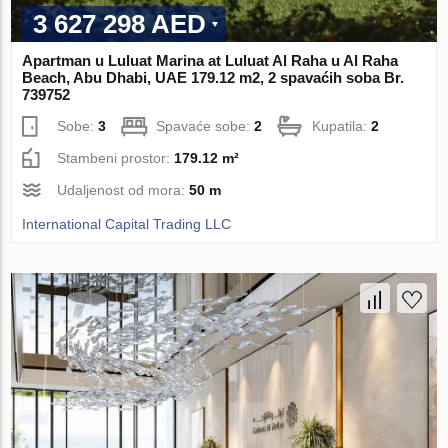
3 627 298 AED
Apartman u Luluat Marina at Luluat Al Raha u Al Raha
Beach, Abu Dhabi, UAE 179.12 m2, 2 spavaćih soba Br.
739752
Sobe:
3
Spavaće sobe:
2
Kupatila:
2
Stambeni prostor:
179.12 m²
Udaljenost od mora:
50 m
International Capital Trading LLC