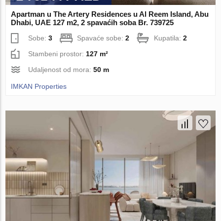
Apartman u The Artery Residences u Al Reem Island, Abu
Dhabi, UAE 127 m2, 2 spavaćih soba Br. 739725
Sobe:
3
Spavaće sobe:
2
Kupatila:
2
Stambeni prostor:
127 m²
Udaljenost od mora:
50 m
IMKAN Properties