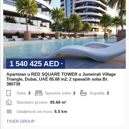
1 540 425 AED
Apartman u RED SQUARE TOWER u Jumeirah Village
Triangle, Dubai, UAE 85.68 m2, 2 spavaćih soba Br.
380739
Sobe:
3
Spavaće sobe:
2
Kupatila:
2
Stambeni prostor:
85.68 m²
Udaljenost od mora:
6.5 km
TIGER GROUP