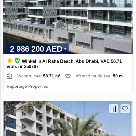
2 986 200 AED
Winkel in Al Raha Beach, Abu Dhabi, VAE 58.71
vr.m. nr 259787
Woonruimte:
58.71 m²
Afstand tot de zee:
50 m
Reportage Properties