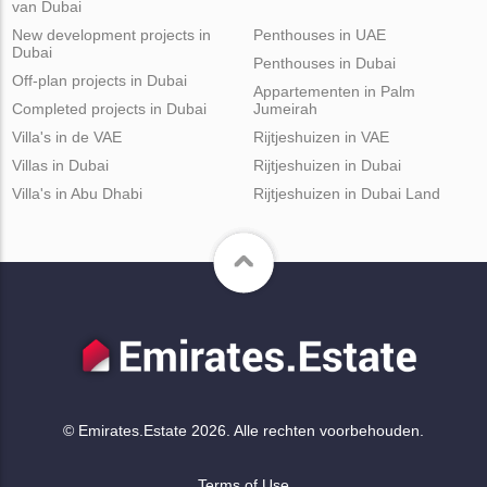
van Dubai
New development projects in
Penthouses in UAE
Dubai
Penthouses in Dubai
Off-plan projects in Dubai
Appartementen in Palm
Completed projects in Dubai
Jumeirah
Villa's in de VAE
Rijtjeshuizen in VAE
Villas in Dubai
Rijtjeshuizen in Dubai
Villa's in Abu Dhabi
Rijtjeshuizen in Dubai Land
© Emirates.Estate 2026. Alle rechten voorbehouden.
Terms of Use