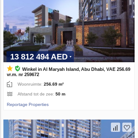
13 812 494 AED
Winkel in Al Maryah Island, Abu Dhabi, VAE 256.69
vr.m. nr 259672
Woonruimte:
256.69 m²
Afstand tot de zee:
50 m
Reportage Properties