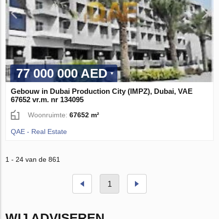
77 000 000 AED
Gebouw in Dubai Production City (IMPZ), Dubai, VAE
67652 vr.m. nr 134095
Woonruimte:
67652 m²
QAE - Real Estate
1 - 24 van de 861
1
WIJ ADVISEREN