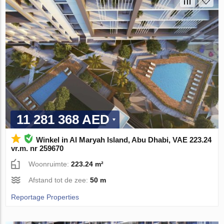
11 281 368 AED
Winkel in Al Maryah Island, Abu Dhabi, VAE 223.24
vr.m. nr 259670
Woonruimte:
223.24 m²
Afstand tot de zee:
50 m
Reportage Properties