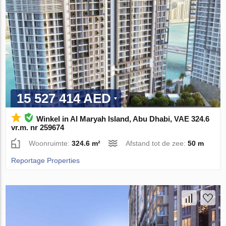
15 527 414 AED
Winkel in Al Maryah Island, Abu Dhabi, VAE 324.6
vr.m. nr 259674
Woonruimte:
324.6 m²
Afstand tot de zee:
50 m
Reportage Properties