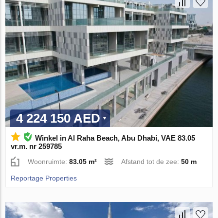
4 224 150 AED
Winkel in Al Raha Beach, Abu Dhabi, VAE 83.05
vr.m. nr 259785
Woonruimte:
83.05 m²
Afstand tot de zee:
50 m
Reportage Properties