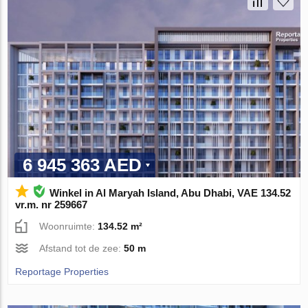
6 945 363 AED
Winkel in Al Maryah Island, Abu Dhabi, VAE 134.52
vr.m. nr 259667
Woonruimte:
134.52 m²
Afstand tot de zee:
50 m
Reportage Properties