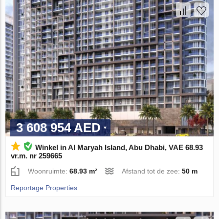
3 608 954 AED
Winkel in Al Maryah Island, Abu Dhabi, VAE 68.93
vr.m. nr 259665
Woonruimte:
68.93 m²
Afstand tot de zee:
50 m
Reportage Properties