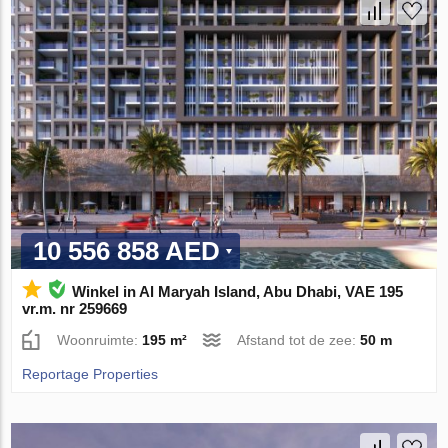
10 556 858 AED
Winkel in Al Maryah Island, Abu Dhabi, VAE 195
vr.m. nr 259669
Woonruimte:
195 m²
Afstand tot de zee:
50 m
Reportage Properties