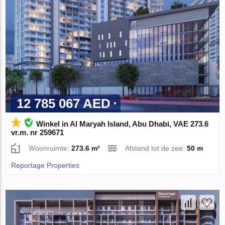
12 785 067 AED
Winkel in Al Maryah Island, Abu Dhabi, VAE 273.6
vr.m. nr 259671
Woonruimte:
273.6 m²
Afstand tot de zee:
50 m
Reportage Properties