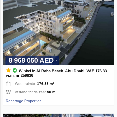
8 968 050 AED
Winkel in Al Raha Beach, Abu Dhabi, VAE 176.33
vr.m. nr 259836
Woonruimte:
176.33 m²
Afstand tot de zee:
50 m
Reportage Properties