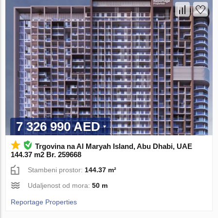
7 326 990 AED
Trgovina na Al Maryah Island, Abu Dhabi, UAE
144.37 m2 Br. 259668
Stambeni prostor:
144.37 m²
Udaljenost od mora:
50 m
Reportage Properties