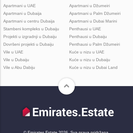
Apartmani u UAE
Apartmani u Džumeiri
Apartmani u Dubaija
Apartmani u Palm Džumeiri
Apartmani u centru Dubaija
Apartmani u Dubai Marini
Stambeni kompleks u Dubaiju
Penthausi u UAE
Projekti u izgradnji u Dubaiju
Penthausi u Dubaiju
Dovršeni projekti u Dubaiju
Penthausi u Palm Džumeiri
Vile u UAE
Kuće u nizu u UAE
Vile u Dubaiju
Kuće u nizu u Dubaiju
Vile u Abu Dabiju
Kuće u nizu u Dubai Land
© Emirates.Estate 2026. Sva prava pridržana.