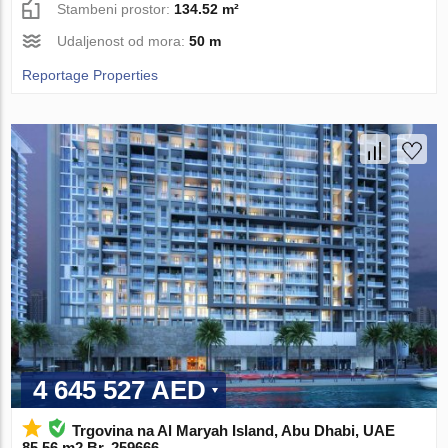
Stambeni prostor:
134.52 m²
Udaljenost od mora:
50 m
Reportage Properties
4 645 527 AED
Trgovina na Al Maryah Island, Abu Dhabi, UAE
85.56 m2 Br. 259666