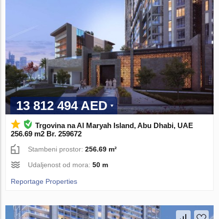
13 812 494 AED
Trgovina na Al Maryah Island, Abu Dhabi, UAE
256.69 m2 Br. 259672
Stambeni prostor:
256.69 m²
Udaljenost od mora:
50 m
Reportage Properties