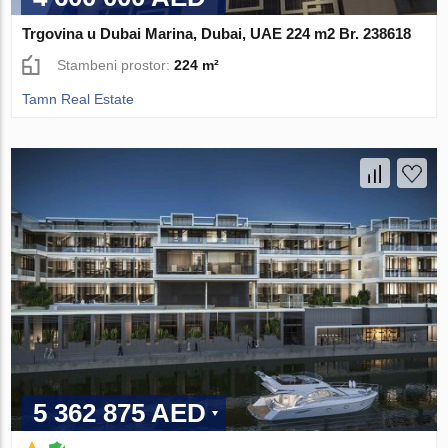
Trgovina u Dubai Marina, Dubai, UAE 224 m2 Br. 238618
Stambeni prostor:
224 m²
Tamn Real Estate
5 362 875 AED