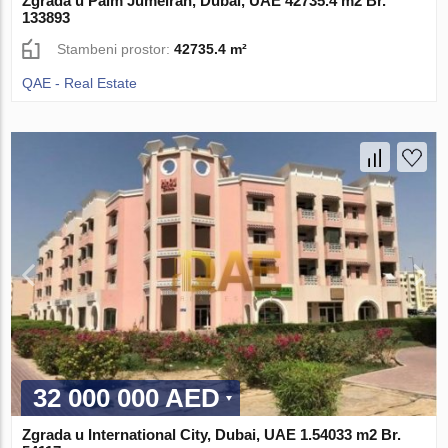
Zgrada u Palm Jumeirah, Dubai, UAE 42735.4 m2 Br.
133893
Stambeni prostor:
42735.4 m²
QAE - Real Estate
32 000 000 AED
Zgrada u International City, Dubai, UAE 1.54033 m2 Br.