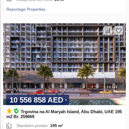
Reportage Properties
10 556 858 AED
Trgovina na Al Maryah Island, Abu Dhabi, UAE 195
m2 Br. 259669
Stambeni prostor:
195 m²