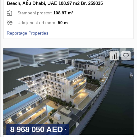
Beach, Abu Dhabi, UAE 108.97 m2 Br. 259835
Stambeni prostor:
108.97 m²
Udaljenost od mora:
50 m
Reportage Properties
8 968 050 AED