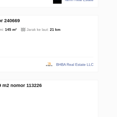
or 240669
ni:
145 m²
Jarak ke laut:
21 km
BHBA Real Estate LLC
59 m2 nomor 113226