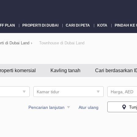
FF PLAN
PROPERTI DI DUBAI
CARI DI PETA
KOTA
PINDAH KE
rti di Dubai Land
›
Townhouse di Dubai Land
roperti komersial
Kavling tanah
Cari berdasarkan I
Kamar tidur
Harga, AED
Tun
Pencarian lanjutan
Atur ulang