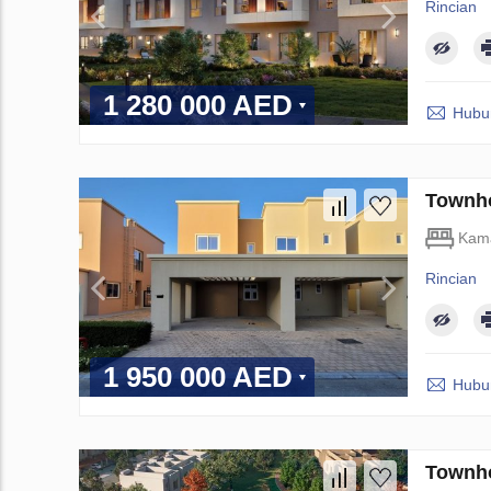
Rincian
1 280 000 AED
Hubun
Townho
Kama
Rincian
1 950 000 AED
Hubun
Townho