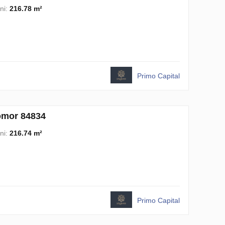
ni:
216.78 m²
Primo Capital
omor 84834
ni:
216.74 m²
Primo Capital