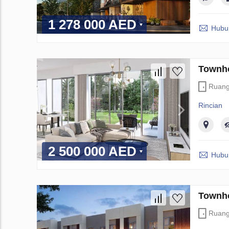
1 278 000 AED
Hubun
Townho
Ruan
Rincian
2 500 000 AED
Hubun
Townho
Ruan