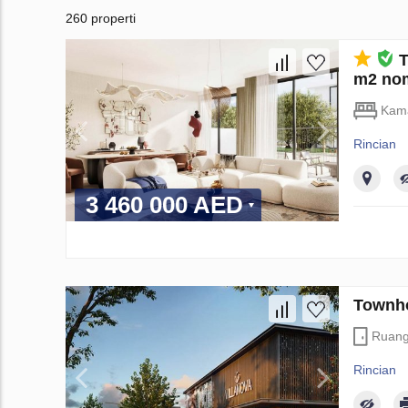
260 properti
T
m2 no
Kama
Rincian
3 460 000 AED
Townho
Ruan
Rincian