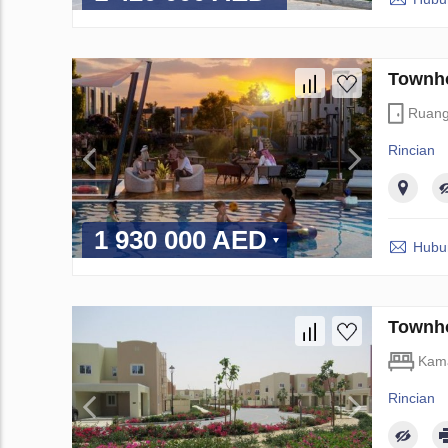
Townho
Ruan
Rincian
1 930 000 AED
Hubun
Townho
Kama
Rincian