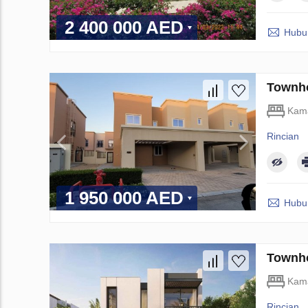
2 400 000 AED
Hubun
Townho
Kama
Rincian
1 950 000 AED
Hubun
Townho
Kama
Rincian