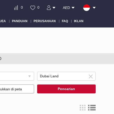
0
0
AED
 UEA
PANDUAN
PERUSAHAAN
FAQ
IKLAN
D
Pencarian
jukkan di peta