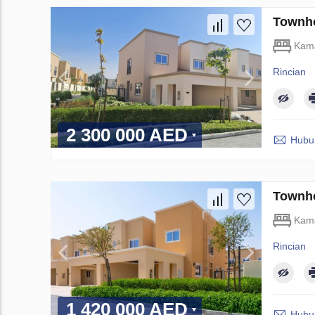
Townho
Kama
Rincian
2 300 000 AED
Hubun
Townho
Kama
Rincian
1 420 000 AED
Hubun