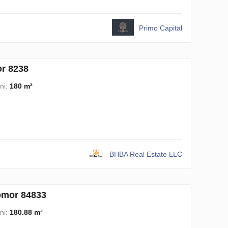
Primo Capital
or 8238
ni:
180 m²
BHBA Real Estate LLC
omor 84833
ni:
180.88 m²