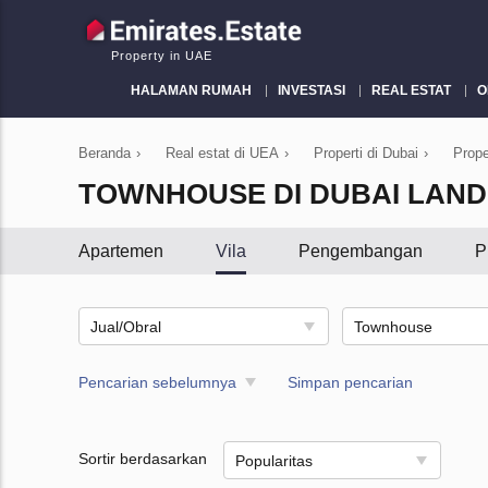
Property in UAE
HALAMAN RUMAH
INVESTASI
REAL ESTAT
O
Beranda
›
Real estat di UEA
›
Properti di Dubai
›
Prope
TOWNHOUSE DI DUBAI LAND
Apartemen
Vila
Pengembangan
P
Jual/Obral
Townhouse
Pencarian sebelumnya
Simpan pencarian
Sortir berdasarkan
Popularitas