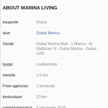
ABOUT MARINA LIVING
kaupunki
Dubai
alue
Dubai Marina
Osoite
Dubai Marina Mall - 1 Marina - Al
Mattla'ee St - Dubai Marina - Dubai -
UAE
tyyppi
Uudiskohde
merelle
1.5 km
From agencies
1 kiinteistö
keskustaan
23 km
valmistumispäivä
II neljännes 2025