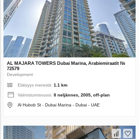
AL MAJARA TOWERS Dubai Marina, Arabiemiraatit №
72579
Development
Etäisyys merestä:
1.1 km
Valmistumisvuosi:
II neljännes, 2005, off-plan
Al Hubob St - Dubai Marina - Dubai - UAE