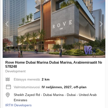
Rove Home Dubai Marina Dubai Marina, Arabiemiraatit №
578248
Development
Etäisyys merestä:
2 km
Valmistumisvuosi:
IV neljännes, 2027, off-plan
Sheikh Zayed Rd - Dubai Marina - Dubai - United Arab
Emirates
IRTH Developers