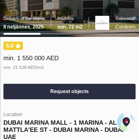
Delivery of the object
Asuintila
Rakennutta
II neljännes, 2025
min. 72 m2
Continent
5,0
min. 1 550 000 AED
min. 21 528 AED/m2
Request objects
Location
DUBAI MARINA MALL - 1 MARINA - AL
MATTLA'EE ST - DUBAI MARINA - DUBAI -
UAE