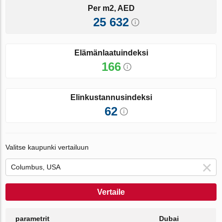
Per m2, AED
25 632
Elämänlaatuindeksi
166
Elinkustannusindeksi
62
Valitse kaupunki vertailuun
Vertaile
parametrit
Dubai