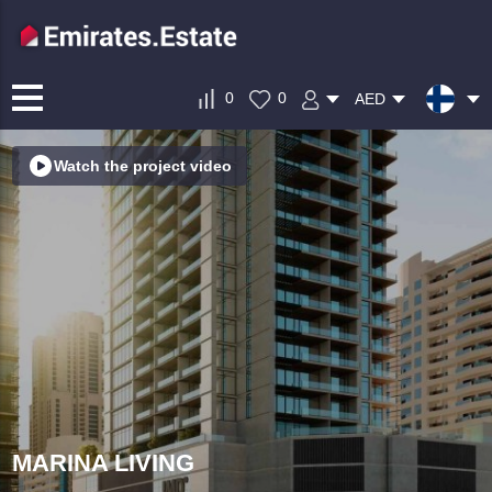
0
0
AED
Watch the project video
MARINA LIVING