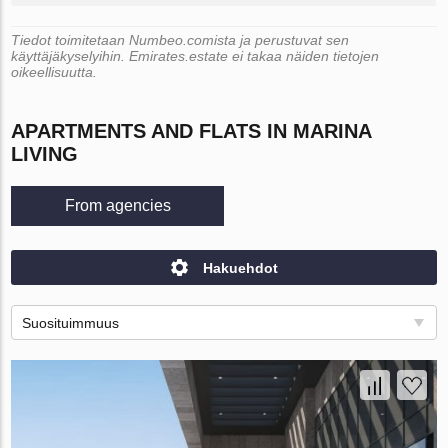
Tiedot toimitetaan Numbeo.comista ja perustuvat sen
käyttäjäkyselyihin. Emirates.estate ei takaa näiden tietojen
oikeellisuutta.
APARTMENTS AND FLATS IN MARINA
LIVING
From agencies
Hakuehdot
Suosituimmuus