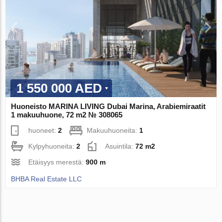
1 550 000 AED
Huoneisto MARINA LIVING Dubai Marina, Arabiemiraatit
1 makuuhuone, 72 m2 № 308065
huoneet:
2
Makuuhuoneita:
1
Kylpyhuoneita:
2
Asuintila:
72 m2
Etäisyys merestä:
900 m
BHBA Real Estate LLC