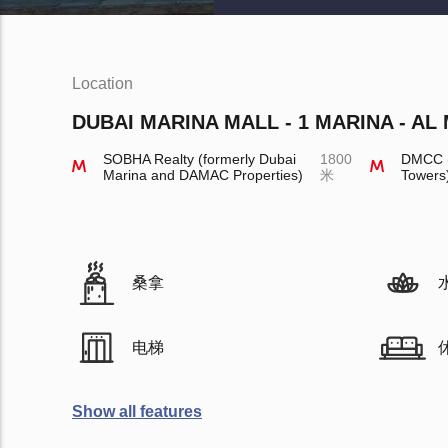
Location
DUBAI MARINA MALL - 1 MARINA - AL 
SOBHA Realty (formerly Dubai
1800
DMCC (
Marina and DAMAC Properties)
米
Towers
桑拿
电梯
Show all features