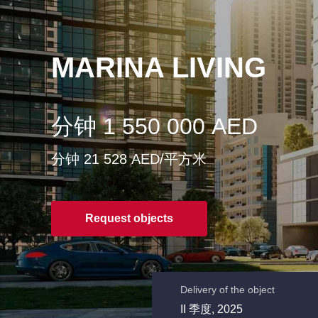
MARINA LIVING
分钟 1 550 000 AED
分钟 21 528 AED/平方米
Request objects
Delivery of the object
II 季度, 2025