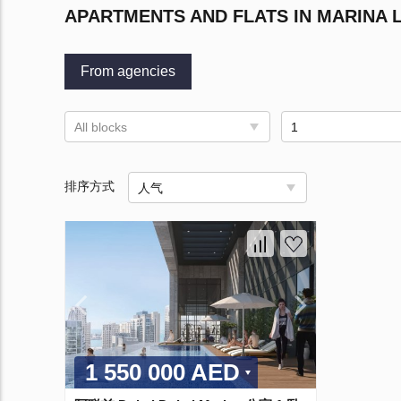
APARTMENTS AND FLATS IN MARINA L
From agencies
All blocks
1
排序方式
人气
1 550 000 AED