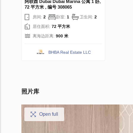
阿联酋 Dubai Dubai Marina 公寓 1 卧,
72 平方米 , 编号 308065
房间:
2
卧室:
1
卫生间:
2
居住面积:
72 平方米
离海边距离:
900 米
BHBA Real Estate LLC
照片库
Open full