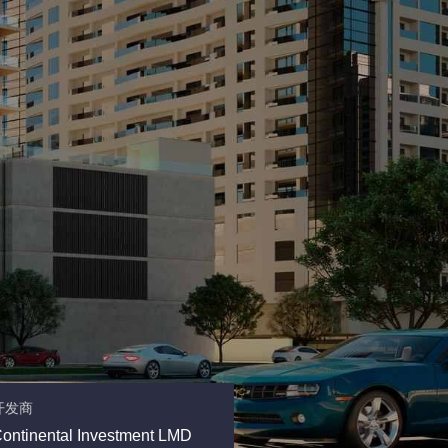
开发商
ontinental Investment LMD