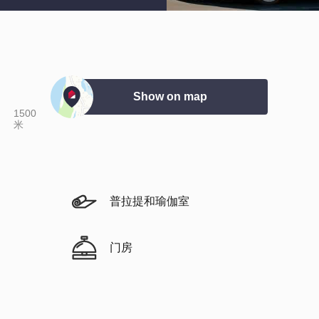
Show on map
1500
米
普拉提和瑜伽室
门房