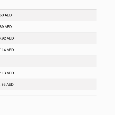
.68 AED
.89 AED
6.92 AED
7.14 AED
2.13 AED
1.95 AED