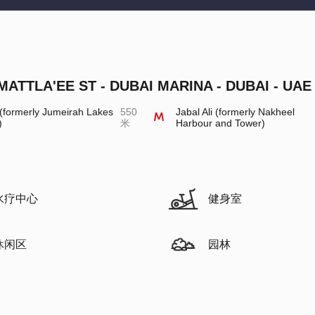
MATTLA'EE ST - DUBAI MARINA - DUBAI - UAE
formerly Jumeirah Lakes
550
Jabal Ali (formerly Nakheel
)
米
Harbour and Tower)
水疗中心
健身室
休闲区
园林