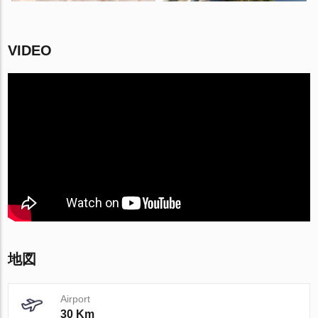
VIDEO
地図
Airport
30 Km