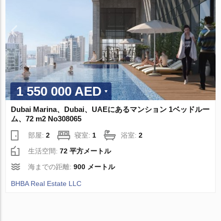
1 550 000 AED
Dubai Marina、Dubai、UAEにあるマンション 1ベッドルー
ム、72 m2 No308065
部屋:
2
寝室:
1
浴室:
2
生活空間:
72 平方メートル
海までの距離:
900 メートル
BHBA Real Estate LLC