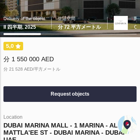
Delivery of the object
生活空間
開
II 四半期, 2025
分 72 平方メートル
Co
5,0
分 1 550 000 AED
分 21 528 AED/平方メートル
Request objects
Location
DUBAI MARINA MALL - 1 MARINA - AL
MATTLA'EE ST - DUBAI MARINA - DUBAI -
UAE