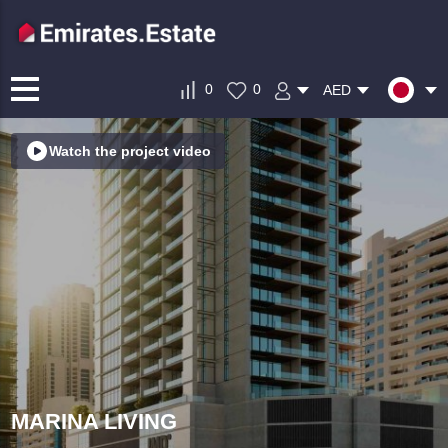
0
0
AED
Watch the project video
MARINA LIVING