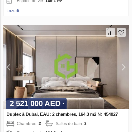
Espace de vie:
169.1 m²
Lazudi
2 521 000 AED
Duplex à Dubai, EAU: 2 chambres, 164.3 m2 № 454027
Chambres:
2
Salles de bain:
3