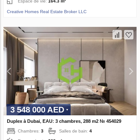
Espace de vie:
164.3 m²
Creative Homes Real Estate Broker LLC
3 548 000 AED
Duplex à Dubai, EAU: 3 chambres, 288 m2 № 454029
Chambres:
3
Salles de bain:
4