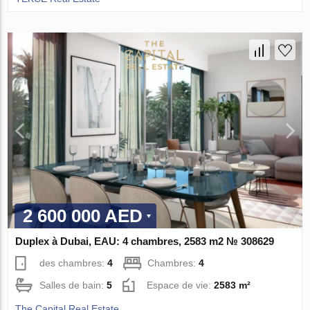
2 600 000 AED
Duplex à Dubai, EAU: 4 chambres, 2583 m2 № 308629
des chambres:
4
Chambres:
4
Salles de bain:
5
Espace de vie:
2583 m²
The Capital Real Estate