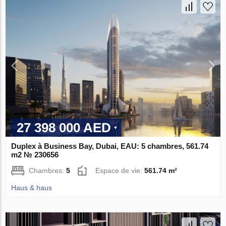
27 398 000 AED
Duplex à Business Bay, Dubai, EAU: 5 chambres, 561.74
m2 № 230656
Chambres:
5
Espace de vie:
561.74 m²
Haus & haus