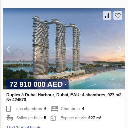
72 910 000 AED
Duplex à Dubai Harbour, Dubai, EAU: 4 chambres, 927 m2
№ 424570
des chambres:
6
Chambres:
4
Salles de bain:
5
Espace de vie:
927 m²
TEKCE Real Estate