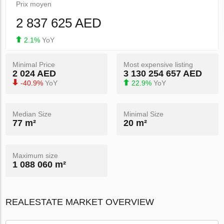
Prix ​​moyen
2 837 625 AED
2.1%
YoY
Minimal Price
Most expensive listing
2 024 AED
3 130 254 657 AED
-40.9%
YoY
22.9%
YoY
Median Size
Minimal Size
77 m²
20 m²
Maximum size
1 088 060 m²
REALESTATE MARKET OVERVIEW