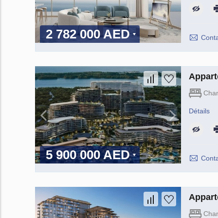
2 782 000 AED
Conta
Appart
Cha
Détails
5 900 000 AED
Conta
Appart
Cha