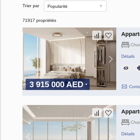
Trier par
Popularité
71917 propriétés
Appart
Cha
Détails
3 915 000 AED
Conta
Appart
Cha
Détails