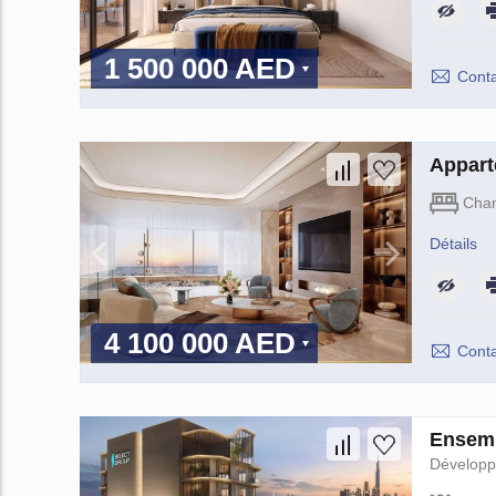
1 500 000 AED
Conta
Appart
Cha
Détails
4 100 000 AED
Conta
Ensemb
Dévelop