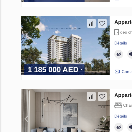
Appart
des c
Détails
1 185 000 AED
Conta
Appart
Cha
Détails