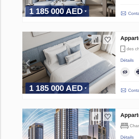
1 185 000 AED
Conta
Appart
des c
Détails
1 185 000 AED
Conta
Appart
Cha
Détails