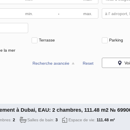
-
à l' aéroport,
Terrasse
Parking
e la mer
Voi
Recherche avancée
Reset
ement à Dubai, EAU: 2 chambres, 111.48 m2 № 6990
mbres:
2
Salles de bain:
3
Espace de vie:
111.48 m²