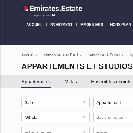
Property in UAE
ACCUEIL
INVESTMENT
IMMOBILIERS
HORS PLAN
Accueil
›
Immobilier aux EAU
›
Immobilier à Dubaï
›
A
APPARTEMENTS ET STUDIOS
Appartements
Villas
Ensembles immobil
Sale
Appartement
Off-plan
des chambres
échelonnement
étage