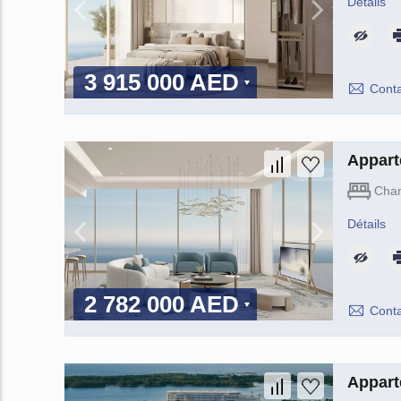
Détails
3 915 000 AED
Conta
Appart
Cha
Détails
2 782 000 AED
Conta
Appart