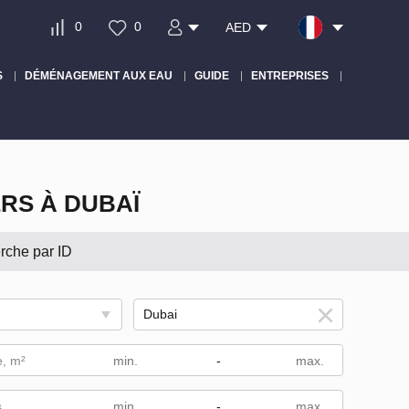
0
0
AED
S
DÉMÉNAGEMENT AUX EAU
GUIDE
ENTREPRISES
RS À DUBAÏ
rche par ID
e, m²
-
s
-