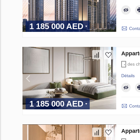
1 185 000 AED
Conta
Appart
des c
Détails
1 185 000 AED
Conta
Appart