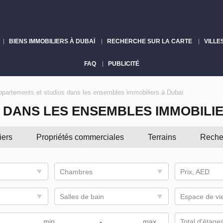
BIENS IMMOBILIERS À DUBAÏ
RECHERCHE SUR LA CARTE
VILLE
FAQ
PUBLICITÉ
ppartements et studios dans les ensembles immobiliers à Dubaï
 DANS LES ENSEMBLES IMMOBILIE
iers
Propriétés commerciales
Terrains
Reche
Chambres
Prix, AED
Salles de bain
Espace de vi
-
Total d'étage