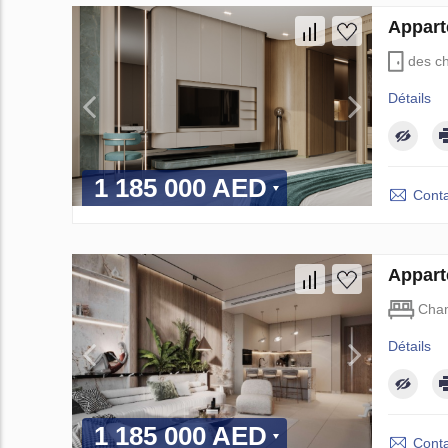
Appart
des c
Détails
1 185 000 AED
Conta
Appart
Cha
Détails
1 185 000 AED
Conta