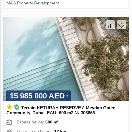
MAG Property Development
15 985 000 AED
Terrain KETURAH RESERVE à Meydan Gated
Community, Dubai, EAU: 600 m2 № 303666
Espace de vie:
600 m²
Distance de la mer:
12 km