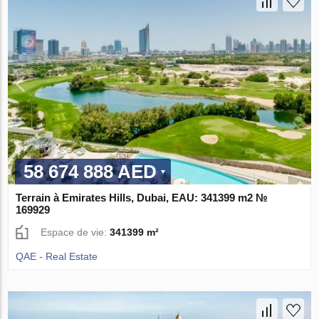
58 674 888 AED
Terrain à Emirates Hills, Dubai, EAU: 341399 m2 №
169929
Espace de vie:
341399 m²
QAE - Real Estate