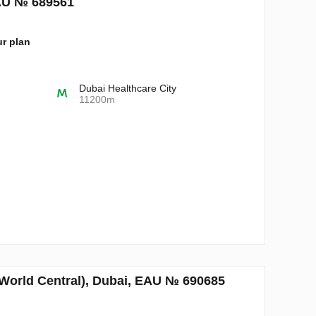
EAU № 689561
ur plan
Dubai Healthcare City
11200m
 World Central), Dubai, EAU № 690685