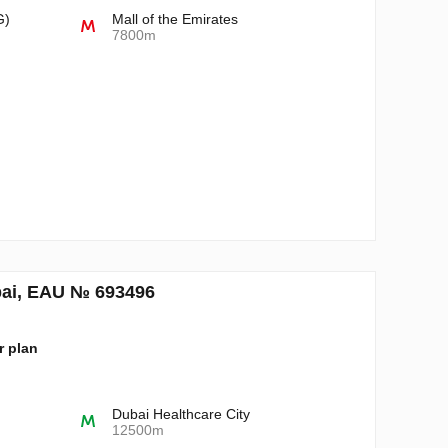
G)
Mall of the Emirates
7800m
ubai, EAU № 693496
ur plan
Dubai Healthcare City
12500m