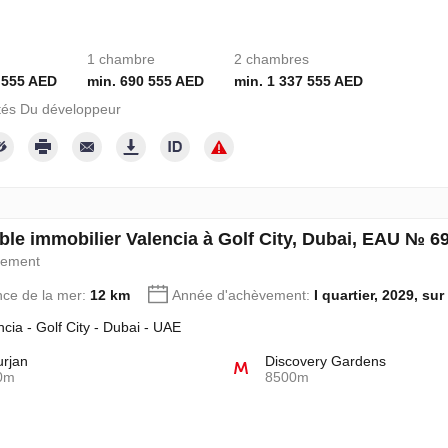
1 chambre
2 chambres
 555 AED
min. 690 555 AED
min. 1 337 555 AED
tés Du développeur
le immobilier Valencia à Golf City, Dubai, EAU № 6
pement
nce de la mer:
12 km
Année d'achèvement:
I quartier, 2029, sur
ncia - Golf City - Dubai - UAE
urjan
Discovery Gardens
0m
8500m