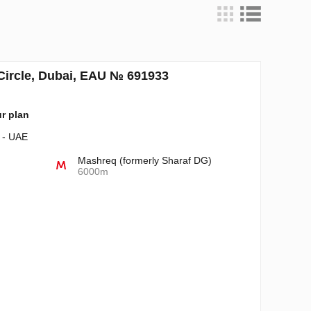
 Circle, Dubai, EAU № 691933
ur plan
i - UAE
Mashreq (formerly Sharaf DG)
6000m