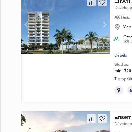
Ensemb
Dévelop
Dista
Yigo
Cre
920
Détails
Studios
min. 720
7
proprié
Ensemb
Dévelop