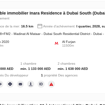
le immobilier Inara Residence à Dubai South (Duba
pement
nce de la mer:
16.5 km
Année d'achèvement:
I quartier, 2028, s
+FM2 - Madinat Al Mataar - Dubai South Residential District - Dubai 
o 2020
Al Furjan
0m
11500m
1 chambre
2 chambres
 000 AED
min. 1 133 000 AED
min. 1 638 000 AED
tés Du développeur
1
propriété Des agences