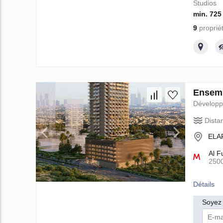
Studios
min. 725
9
proprié
Ensemb
Dévelop
Dista
ELAR
Al F
250
Détails
Soyez 