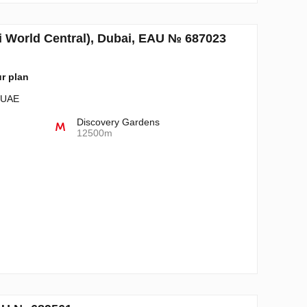
i World Central), Dubai, EAU № 687023
ur plan
- UAE
Discovery Gardens
12500m