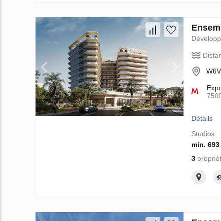
Ensemb
Dévelop
Dista
W6V8
Exp
750
Détails
Studios
min. 693
3
proprié