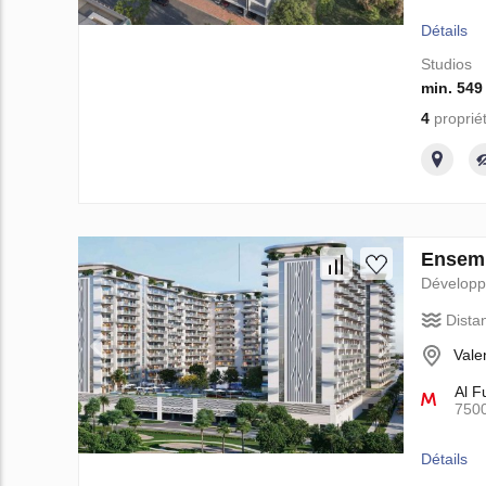
Détails
Studios
min. 549
4
proprié
Ensemb
Dévelop
Dista
Vale
Al F
750
Détails