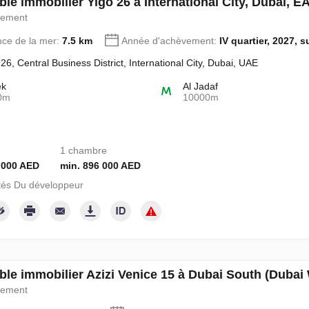
le immobilier Yigo 26 à International City, Dubai, 
pement
nce de la mer:
7.5 km
Année d'achèvement:
IV quartier, 2027, s
 26, Central Business District, International City, Dubai, UAE
ek
Al Jadaf
0m
10000m
1 chambre
 000 AED
min. 896 000 AED
tés Du développeur
le immobilier Azizi Venice 15 à Dubai South (Dubai
pement