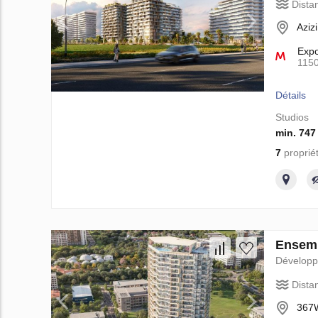
Dista
Aziz
Exp
115
Détails
Studios
min. 747
7
proprié
Ensemb
Dévelop
Dista
367W