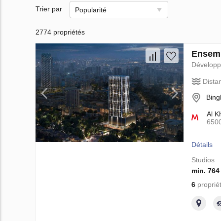
Trier par
Popularité
2774 propriétés
Ensemb
Dévelop
Dista
Bing
Al K
650
Détails
Studios
min. 764
6
proprié