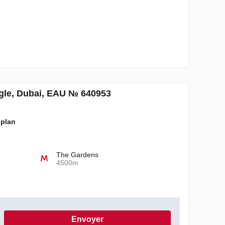
gle, Dubai, EAU № 640953
 plan
The Gardens
4500m
Envoyer