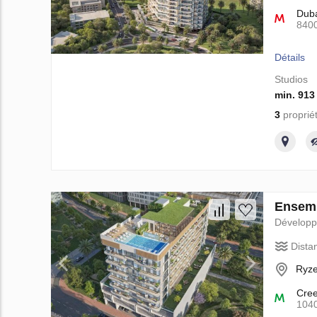
Duba
840
Détails
Studios
min. 913
3
proprié
Ensemb
Dévelop
Dista
Ryze
Cre
104