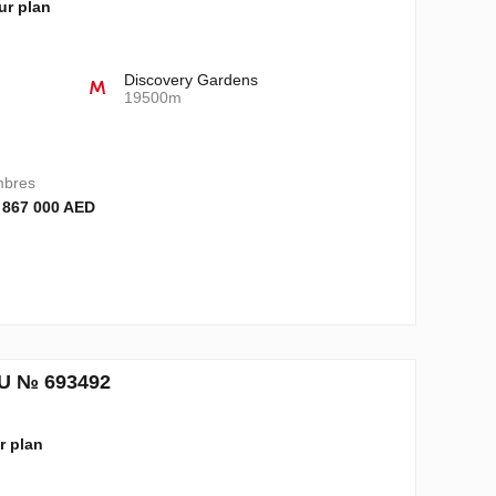
sur plan
Discovery Gardens
19500m
mbres
 867 000 AED
AU № 693492
ur plan