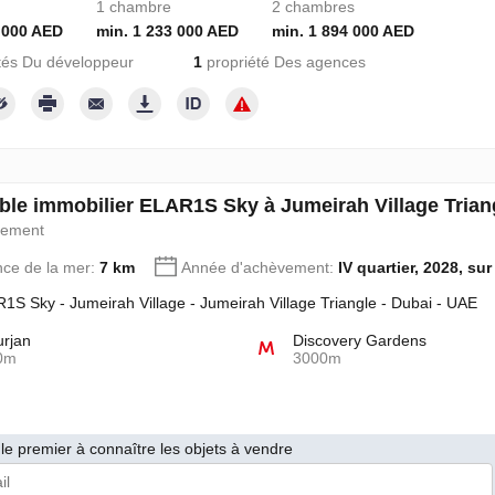
1 chambre
2 chambres
 000 AED
min. 1 233 000 AED
min. 1 894 000 AED
tés Du développeur
1
propriété Des agences
le immobilier ELAR1S Sky à Jumeirah Village Trian
pement
nce de la mer:
7 km
Année d'achèvement:
IV quartier, 2028, sur
1S Sky - Jumeirah Village - Jumeirah Village Triangle - Dubai - UAE
urjan
Discovery Gardens
0m
3000m
le premier à connaître les objets à vendre