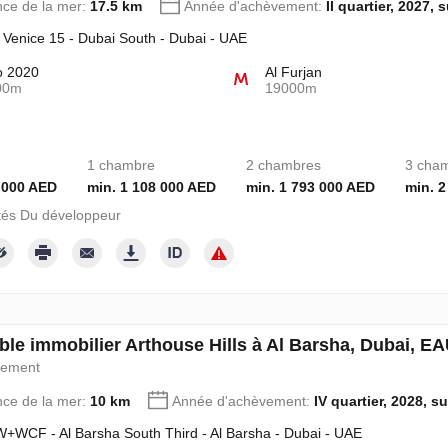
nce de la mer:
17.5 km
Année d'achèvement:
II quartier, 2027, 
i Venice 15 - Dubai South - Dubai - UAE
o 2020
Al Furjan
00m
19000m
1 chambre
2 chambres
3 cha
 000 AED
min. 1 108 000 AED
min. 1 793 000 AED
min. 2
tés Du développeur
le immobilier Arthouse Hills à Al Barsha, Dubai, E
pement
nce de la mer:
10 km
Année d'achèvement:
IV quartier, 2028, s
+WCF - Al Barsha South Third - Al Barsha - Dubai - UAE