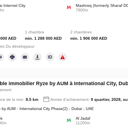
i Internet City
Mashreq (formerly Sharaf D
0m
7800m
1 chambre
2 chambres
 000 AED
min. 1 288 000 AED
min. 1 906 000 AED
tés Du développeur
le immobilier Ryze by AUM à International City, D
pement
nce de la mer:
8.5 km
Année d'achèvement:
II quartier, 2028, s
 by AUM - International City Phase(2) - Dubai - UAE
ek
Al Jadaf
00m
11200m