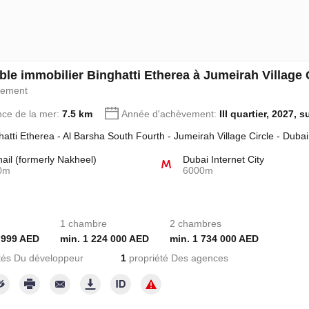
le immobilier Binghatti Etherea à Jumeirah Village
pement
nce de la mer:
7.5 km
Année d'achèvement:
III quartier, 2027, s
hatti Etherea - Al Barsha South Fourth - Jumeirah Village Circle - Duba
hail (formerly Nakheel)
Dubai Internet City
0m
6000m
1 chambre
2 chambres
 999 AED
min. 1 224 000 AED
min. 1 734 000 AED
tés Du développeur
1
propriété Des agences