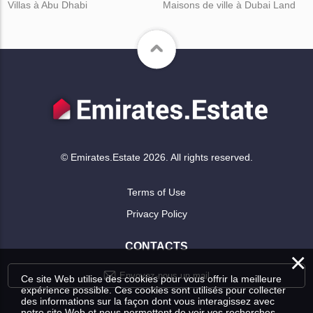
Villas à Abu Dhabi
Maisons de ville à Dubai Land
© Emirates.Estate 2026. All rights reserved.
Terms of Use
Privacy Policy
CONTACTS
×
Envoyez-nous un mail
Ce site Web utilise des cookies pour vous offrir la meilleure
expérience possible. Ces cookies sont utilisés pour collecter
des informations sur la façon dont vous interagissez avec
notre site Web et nous permettent de voir vos recherches.