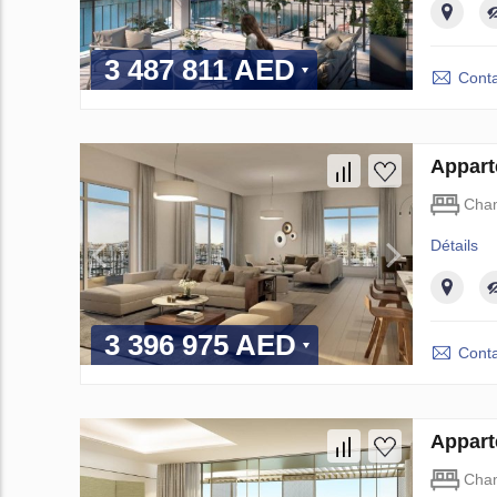
3 487 811 AED
Conta
Appart
Cha
Détails
3 396 975 AED
Conta
Appart
Cha