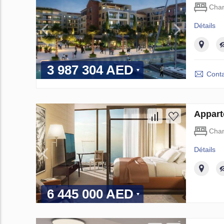
Cha
Détails
3 987 304 AED
Conta
Appart
Cha
Détails
6 445 000 AED