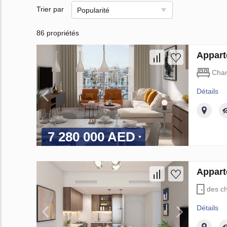
Trier par
Popularité
86 propriétés
Appart
Cha
Détails
7 280 000 AED
Appart
des c
Détails