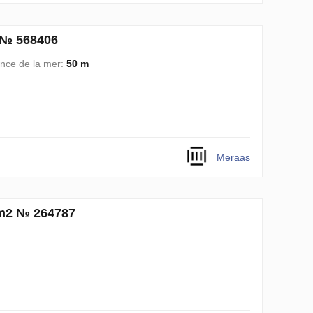
 № 568406
ance de la mer:
50 m
Meraas
 m2 № 264787