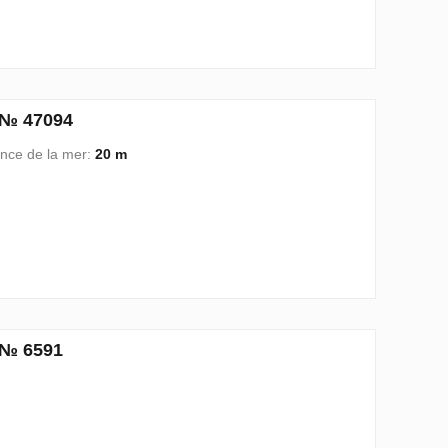
 № 47094
ance de la mer:
20 m
 № 6591