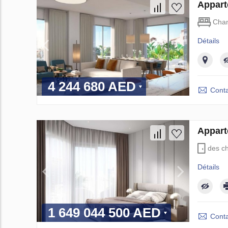
Appart
Cha
Détails
4 244 680 AED
Conta
Appart
des c
Détails
1 649 044 500 AED
Conta