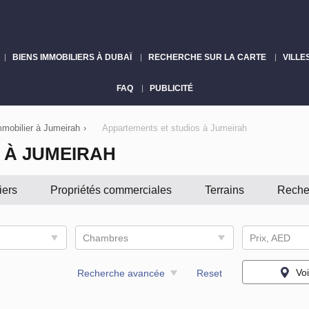
BIENS IMMOBILIERS À DUBAÏ
RECHERCHE SUR LA CARTE
VILLE
FAQ
PUBLICITÉ
mmobilier à Jumeirah
›
Appartements et studios à Jumeirah
 À JUMEIRAH
iers
Propriétés commerciales
Terrains
Reche
Chambres
Prix, AED
Voi
Recherche avancée
Reset