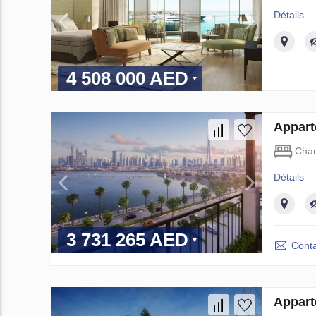
Détails
4 508 000 AED
Appart
Cha
Détails
3 731 265 AED
Conta
Appart