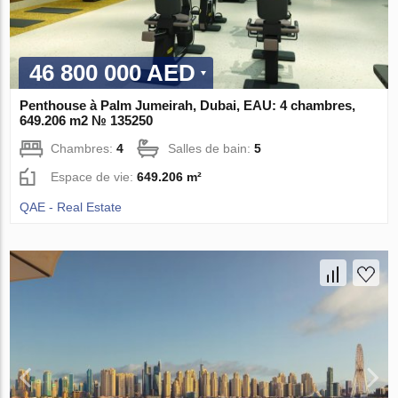
46 800 000 AED
Penthouse à Palm Jumeirah, Dubai, EAU: 4 chambres,
649.206 m2 № 135250
Chambres:
4
Salles de bain:
5
Espace de vie:
649.206 m²
QAE - Real Estate