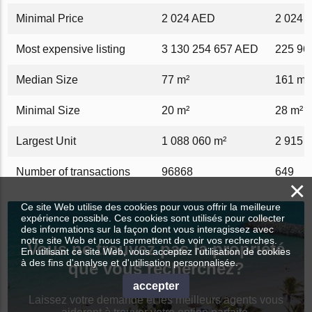
Minimal Price
2 024 AED
2 024 
Most expensive listing
3 130 254 657 AED
225 96
Median Size
77 m²
161 m²
Minimal Size
20 m²
28 m²
Largest Unit
1 088 060 m²
2 915 
Number of transactions
96868
649
×
Ce site Web utilise des cookies pour vous offrir la meilleure
expérience possible. Ces cookies sont utilisés pour collecter
des informations sur la façon dont vous interagissez avec
notre site Web et nous permettent de voir vos recherches.
Vous ne trouvez pas la propriété
En utilisant ce site Web, vous acceptez l'utilisation de cookies
à des fins d'analyse et d'utilisation personnalisée.
que vous recherchez?
accepter
Laissez votre demande et les meilleurs agents vous