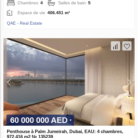
Chambres:
4
Salles de bain:
5
Espace de vie:
406.451 m²
QAE - Real Estate
60 000 000 AED
Penthouse à Palm Jumeirah, Dubai, EAU: 4 chambres,
972.416 m2 № 135239