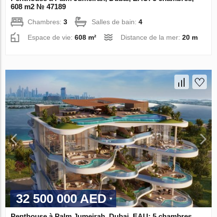
608 m2 № 47189
Chambres:
3
Salles de bain:
4
Espace de vie:
608 m²
Distance de la mer:
20 m
32 500 000 AED
Penthouse à Palm Jumeirah, Dubai, EAU: 5 chambres,