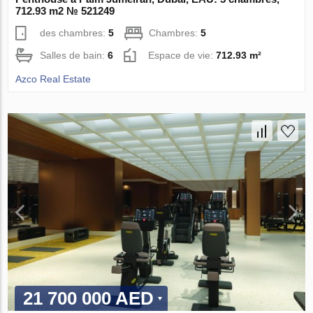
712.93 m2 № 521249
des chambres:
5
Chambres:
5
Salles de bain:
6
Espace de vie:
712.93 m²
Azco Real Estate
21 700 000 AED