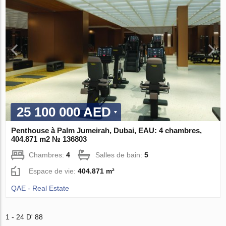
25 100 000 AED
Penthouse à Palm Jumeirah, Dubai, EAU: 4 chambres,
404.871 m2 № 136803
Chambres:
4
Salles de bain:
5
Espace de vie:
404.871 m²
QAE - Real Estate
1 - 24 D' 88