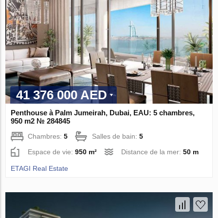
41 376 000 AED
Penthouse à Palm Jumeirah, Dubai, EAU: 5 chambres,
950 m2 № 284845
Chambres:
5
Salles de bain:
5
Espace de vie:
950 m²
Distance de la mer:
50 m
ETAGI Real Estate