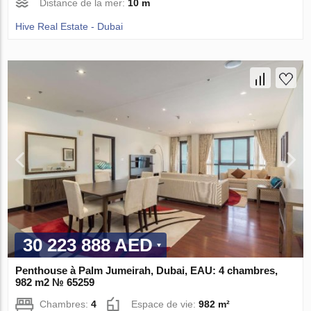
Distance de la mer:
10 m
Hive Real Estate - Dubai
30 223 888 AED
Penthouse à Palm Jumeirah, Dubai, EAU: 4 chambres,
982 m2 № 65259
Chambres:
4
Espace de vie:
982 m²