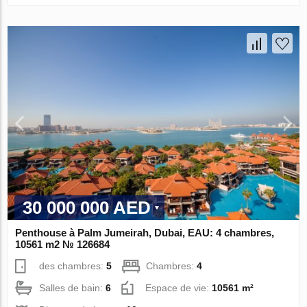
30 000 000 AED
Penthouse à Palm Jumeirah, Dubai, EAU: 4 chambres,
10561 m2 № 126684
des chambres:
5
Chambres:
4
Salles de bain:
6
Espace de vie:
10561 m²