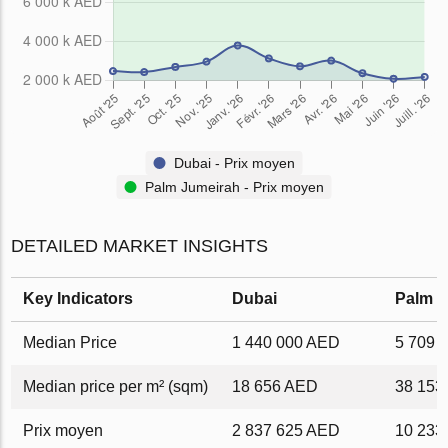
Dubai - Prix ​​moyen
Palm Jumeirah - Prix ​​moyen
DETAILED MARKET INSIGHTS
Key Indicators
Dubai
Palm J
Median Price
1 440 000 AED
5 709 
Median price per m² (sqm)
18 656 AED
38 153
Prix ​​moyen
2 837 625 AED
10 233