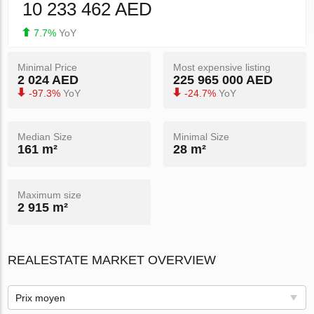
10 233 462 AED
7.7%
YoY
Minimal Price
Most expensive listing
2 024 AED
225 965 000 AED
-97.3%
YoY
-24.7%
YoY
Median Size
Minimal Size
161 m²
28 m²
Maximum size
2 915 m²
REALESTATE MARKET OVERVIEW
Prix ​​moyen