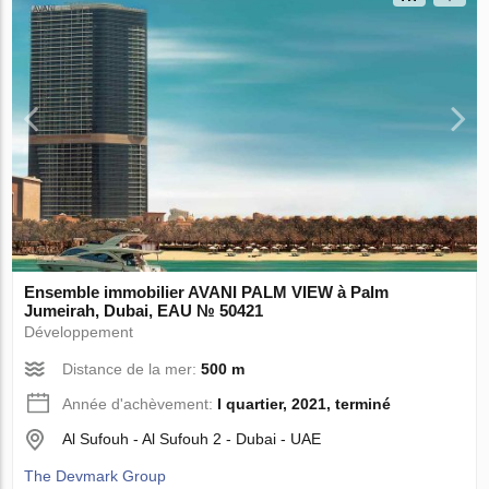
Ensemble immobilier AVANI PALM VIEW à Palm
Jumeirah, Dubai, EAU № 50421
Développement
Distance de la mer:
500 m
Année d'achèvement:
I quartier, 2021, terminé
Al Sufouh - Al Sufouh 2 - Dubai - UAE
The Devmark Group