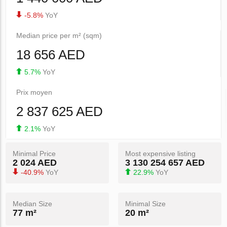
-5.8%
YoY
Median price per m² (sqm)
18 656 AED
5.7%
YoY
Prix ​​moyen
2 837 625 AED
2.1%
YoY
Minimal Price
Most expensive listing
2 024 AED
3 130 254 657 AED
-40.9%
YoY
22.9%
YoY
Median Size
Minimal Size
77 m²
20 m²