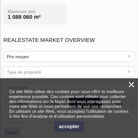
Maximum size
1 088 060 m²
REALESTATE MARKET OVERVIEW
Prix ​​moyen
Type de propriété
×
Chambres
Ce site Web utilise des cookies pour vous offrir la meilleure
expérience possible. Ces cookies sont utilisés pour collecter
des informations sur la façon dont vous interagissez avec
3 mois
6 mois
1 année
Tout
notre site Web et nous permettent de voir vos recherches.
En utilisant ce site Web, vous acceptez l'utilisation de cookies
à des fins d'analyse et d'utilisation personnalisée.
régions
accepter
Dubai