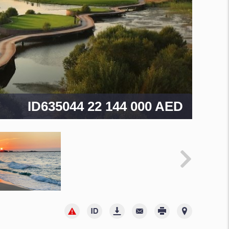
ID635044
22 144 000 AED