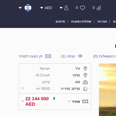
0
0
AED
ם
חברות
שאלות נפוצות
פרסום
 המשאלות
(
0
)
נצפה (1)
תן הצעה למחיר
עיר
Ajman
מחוז
Al Zorah
סוג
קרקע
מרחב מחייה
8550 m²
22 144 000
מחיר
AED