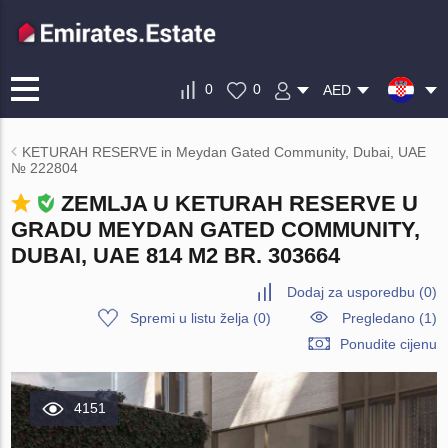
0
0
AED
KETURAH RESERVE in Meydan Gated Community, Dubai, UAE
№ 222804
ZEMLJA U KETURAH RESERVE U
GRADU MEYDAN GATED COMMUNITY,
DUBAI, UAE 814 M2 BR. 303664
Dodaj za usporedbu
(
0
)
Spremi u listu želja
(
0
)
Pregledano (1)
Ponudite cijenu
4151