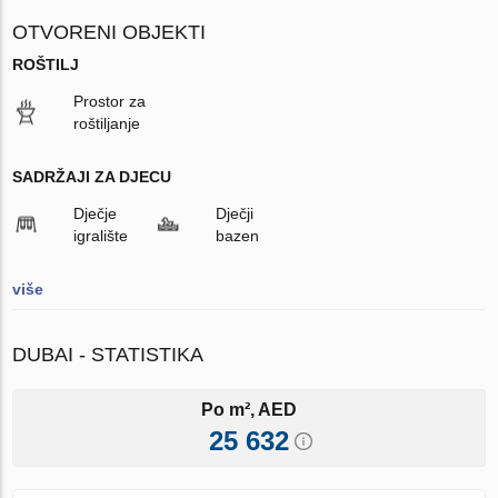
OTVORENI OBJEKTI
ROŠTILJ
Prostor za
roštiljanje
SADRŽAJI ZA DJECU
Dječje
Dječji
igralište
bazen
više
DUBAI - STATISTIKA
Po m², AED
25 632