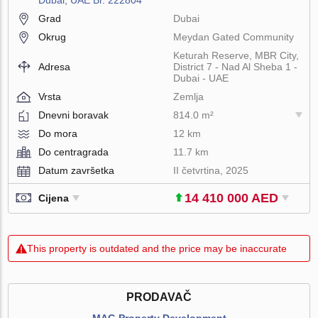
Grad
Dubai
Okrug
Meydan Gated Community
Keturah Reserve, MBR City,
Adresa
District 7 - Nad Al Sheba 1 -
Dubai - UAE
Vrsta
Zemlja
Dnevni boravak
814.0 m²
Do mora
12 km
Do centragrada
11.7 km
Datum završetka
II četvrtina, 2025
14 410 000 AED
Cijena
This property is outdated and the price may be inaccurate
PRODAVAČ
MAG Property Development