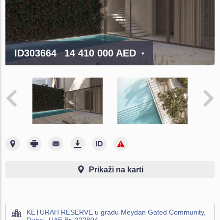
ID303664
14 410 000 AED
Prikaži na karti
KETURAH RESERVE u gradu Meydan Gated Community,
Dubai, UAE Br. 222804