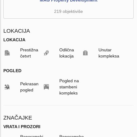
219 objektiviše
LOKACIJA
LOKACIJA
Prestižna
Odlična
Unutar
četvrt
lokacija
kompleksa
POGLED
Pogled na
Pekrasan
stambeni
pogled
kompleks
ZNAČAJKE
VRATA I PROZORI
Panoramski
Panoramsko