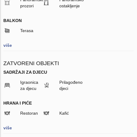
prozori
ostakljenje
BALKON
Terasa
više
ZATVORENI OBJEKTI
SADRŽAJI ZA DJECU
Igraonica
Prilagođeno
za djecu
djeci
HRANA I PIĆE
Restoran
Kafić
više