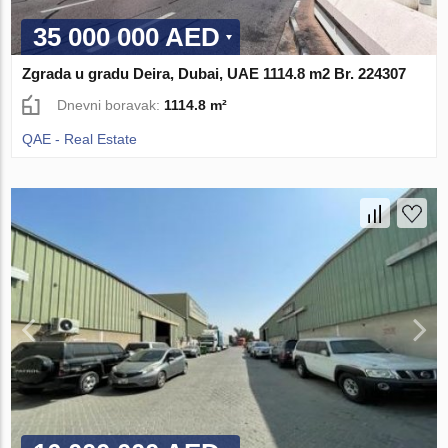
35 000 000 AED
Zgrada u gradu Deira, Dubai, UAE 1114.8 m2 Br. 224307
Dnevni boravak:
1114.8 m²
QAE - Real Estate