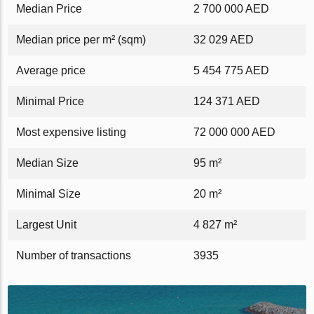
Median Price
2 700 000 AED
Median price per m² (sqm)
32 029 AED
Average price
5 454 775 AED
Minimal Price
124 371 AED
Most expensive listing
72 000 000 AED
Median Size
95 m²
Minimal Size
20 m²
Largest Unit
4 827 m²
Number of transactions
3935