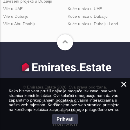
Završeni projekti u Dubaiju
Vile u UAE
Kuće u nizu u UAE
Vile u Dubaiju
Kuće u nizu u Dubaiju
Vile u Abu Dhabiju
Kuće u nizu u Dubaiju Land
×
© Emirates.Estate 2026. Sva prava pridržana.
Kako bismo vam pružili najbolje moguće iskustvo, ova web
stranica koristi kolačiće. Ovi kolačići omogućuju nam da vas
zapamtimo prikupljanjem podataka o vašim interakcijama s
Terms of Use
našim web mjestom. Korištenjem ove web stranice pristajete
na korištenje kolačića za analitiku i druge prilagođene svrhe.
Privacy Policy
Prihvati
KONTAKTI