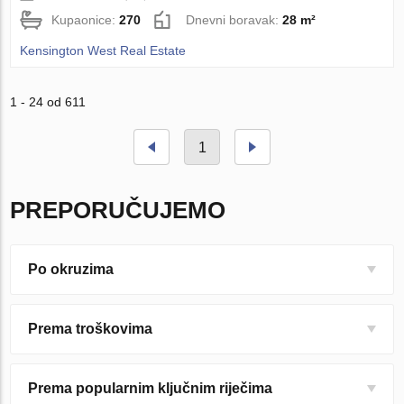
Kupaonice:
270
Dnevni boravak:
28 m²
Kensington West Real Estate
1 - 24 od 611
1
PREPORUČUJEMO
Po okruzima
Prema troškovima
Prema popularnim ključnim riječima