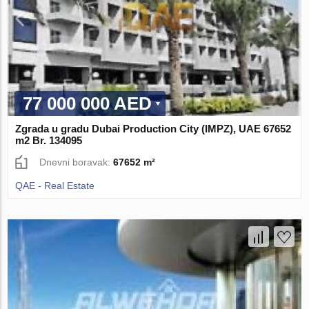
77 000 000 AED
Zgrada u gradu Dubai Production City (IMPZ), UAE 67652
m2 Br. 134095
Dnevni boravak:
67652 m²
QAE - Real Estate