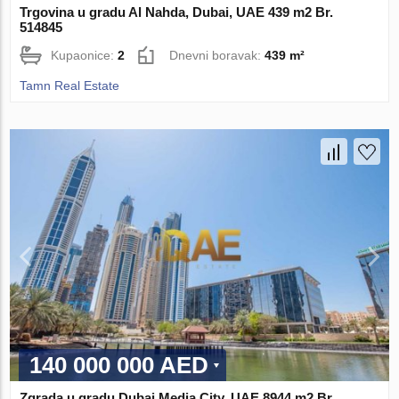
Trgovina u gradu Al Nahda, Dubai, UAE 439 m2 Br.
514845
Kupaonice:
2
Dnevni boravak:
439 m²
Tamn Real Estate
140 000 000 AED
Zgrada u gradu Dubai Media City, UAE 8944 m2 Br.