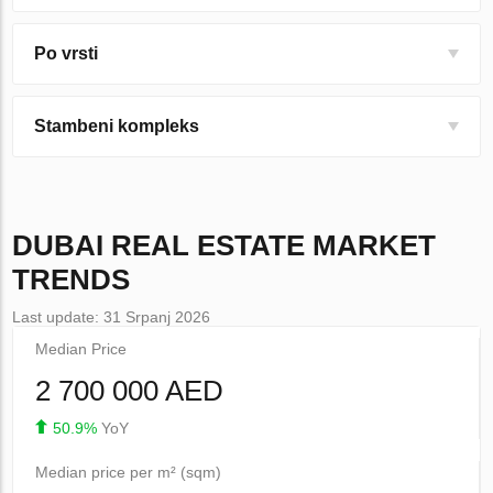
Po vrsti
Stambeni kompleks
DUBAI
REAL ESTATE MARKET
TRENDS
Last update: 31 Srpanj 2026
Median Price
2 700 000 AED
50.9%
YoY
Median price per m² (sqm)