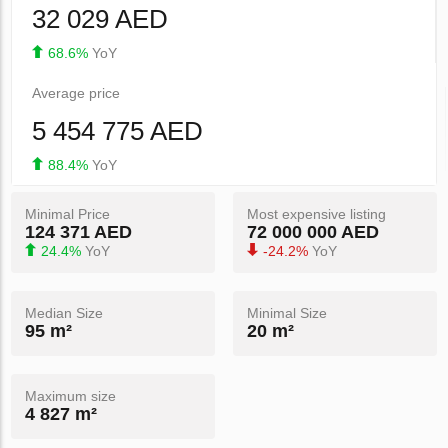
32 029 AED
68.6%
YoY
Average price
5 454 775 AED
88.4%
YoY
Minimal Price
Most expensive listing
124 371 AED
72 000 000 AED
24.4%
YoY
-24.2%
YoY
Median Size
Minimal Size
95 m²
20 m²
Maximum size
4 827 m²