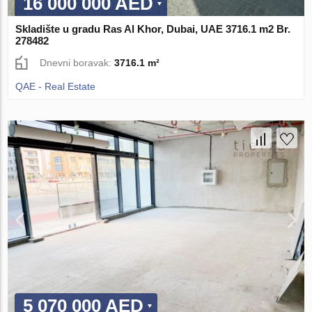
16 000 000 AED
Skladište u gradu Ras Al Khor, Dubai, UAE 3716.1 m2 Br.
278482
Dnevni boravak:
3716.1 m²
QAE - Real Estate
5 070 000 AED