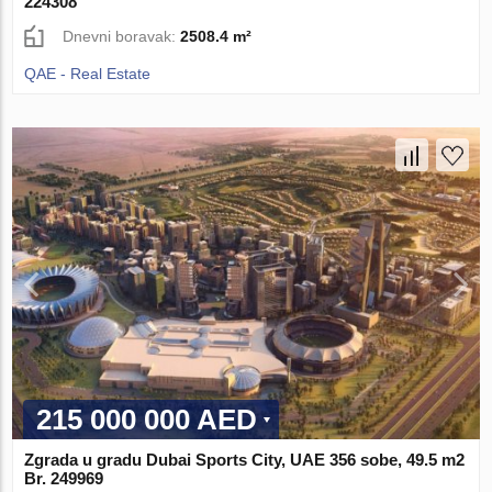
224308
Dnevni boravak:
2508.4 m²
QAE - Real Estate
215 000 000 AED
Zgrada u gradu Dubai Sports City, UAE 356 sobe, 49.5 m2
Br. 249969