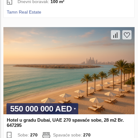
Dnevni boravak:
100 m²
Tamn Real Estate
550 000 000 AED
Hotel u gradu Dubai, UAE 270 spavaće sobe, 28 m2 Br.
647295
Sobe:
270
Spavaće sobe:
270