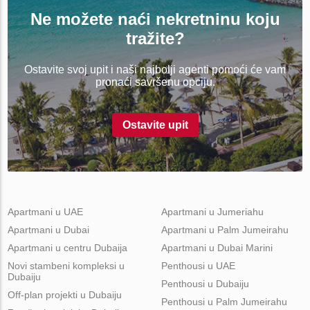
Ne možete naći nekretninu koju
tražite?
Ostavite svoj upit i naši najbolji agenti pomoći će vam
pronaći savršenu opciju.
Ostavite upit
Apartmani u UAE
Apartmani u Jumeriahu
Apartmani u Dubai
Apartmani u Palm Jumeirahu
Apartmani u centru Dubaija
Apartmani u Dubai Marini
Novi stambeni kompleksi u
Penthousi u UAE
Dubaiju
Penthousi u Dubaiju
Off-plan projekti u Dubaiju
Penthousi u Palm Jumeirahu