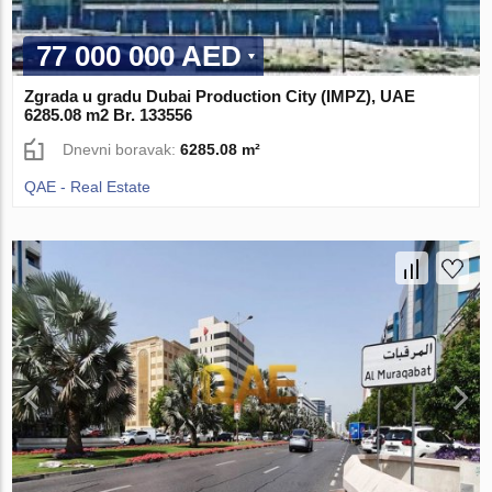
77 000 000 AED
Zgrada u gradu Dubai Production City (IMPZ), UAE
6285.08 m2 Br. 133556
Dnevni boravak:
6285.08 m²
QAE - Real Estate