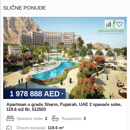
SLIČNE PONUDE
1 978 888 AED
Apartman u gradu Sharm, Fujairah, UAE 2 spavaće sobe,
118.6 m2 Br. 512503
Spavaće sobe:
2
Kupaonice:
3
Dnevni boravak:
118.6 m²