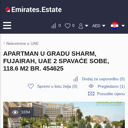
0
0
AED
Nekretnine u UAE
APARTMAN U GRADU SHARM,
FUJAIRAH, UAE 2 SPAVAĆE SOBE,
118.6 M2 BR. 454625
Dodaj za usporedbu
(
0
)
Spremi u listu želja
(
0
)
Pregledano (1)
Ponudite cijenu
1694