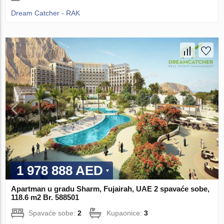
Dream Catcher - RAK
1 978 888 AED
Apartman u gradu Sharm, Fujairah, UAE 2 spavaće sobe,
118.6 m2 Br. 588501
Spavaće sobe:
2
Kupaonice:
3