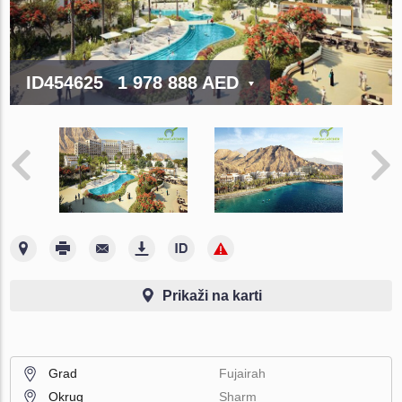
ID454625
1 978 888 AED
Prikaži na karti
Grad
Fujairah
Okrug
Sharm