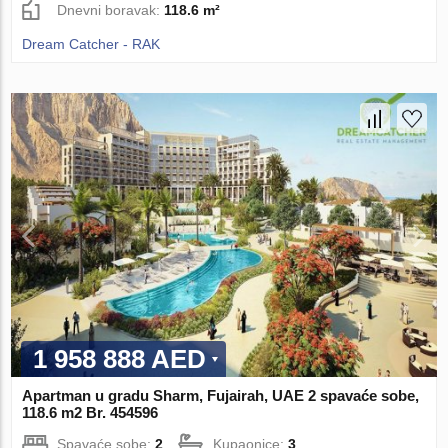
Dnevni boravak:
118.6 m²
Dream Catcher - RAK
1 958 888 AED
Apartman u gradu Sharm, Fujairah, UAE 2 spavaće sobe,
118.6 m2 Br. 454596
Spavaće sobe:
2
Kupaonice:
3