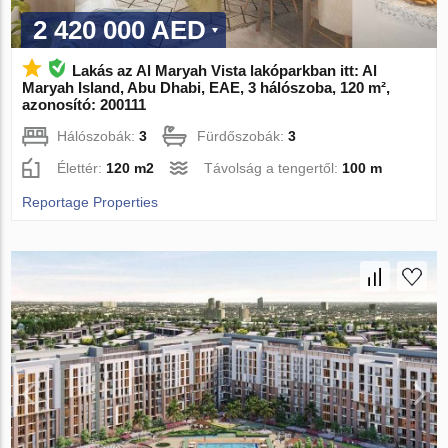
2 420 000 AED
Lakás az Al Maryah Vista lakóparkban itt: Al
Maryah Island, Abu Dhabi, EAE, 3 hálószoba, 120 m²,
azonosító: 200111
Hálószobák:
3
Fürdőszobák:
3
Élettér:
120 m2
Távolság a tengertől:
100 m
Reportage Properties