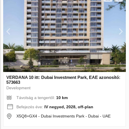
VERDANA 10 itt: Dubai Investment Park, EAE azonosító:
573663
Development
Távolság a tengertől:
10 km
Befejezés éve:
IV negyed, 2028, off-plan
X5Q8+GX4 - Dubai Investments Park - Dubai - UAE