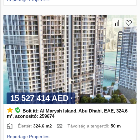
15 527 414 AED
Bolt itt: Al Maryah Island, Abu Dhabi, EAE, 324.6
m², azonosító: 259674
Élettér:
324.6 m2
Távolság a tengertől:
50 m
Reportage Properties