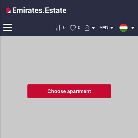
0
0
AED
Choose apartment