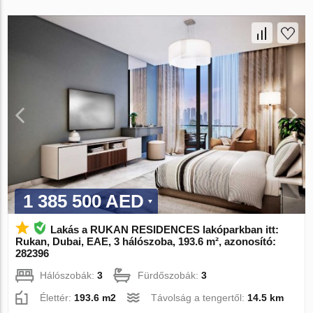
1 385 500 AED
Lakás a RUKAN RESIDENCES lakóparkban itt:
Rukan, Dubai, EAE, 3 hálószoba, 193.6 m², azonosító:
282396
Hálószobák:
3
Fürdőszobák:
3
Élettér:
193.6 m2
Távolság a tengertől:
14.5 km