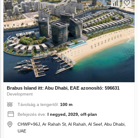
Brabus Island itt: Abu Dhabi, EAE azonosító: 596631
Development
Távolság a tengertől:
100 m
Befejezés éve:
I negyed, 2029, off-plan
CHWP+96J, Ar Rahah St, Al Rahah, Al Seef, Abu Dhabi,
UAE