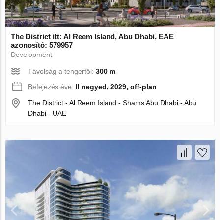
The District itt: Al Reem Island, Abu Dhabi, EAE
azonosító: 579957
Development
Távolság a tengertől:
300 m
Befejezés éve:
II negyed, 2029, off-plan
The District - Al Reem Island - Shams Abu Dhabi - Abu
Dhabi - UAE