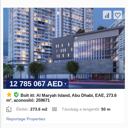
12 785 067 AED
Bolt itt: Al Maryah Island, Abu Dhabi, EAE, 273.6
m², azonosító: 259671
Élettér:
273.6 m2
Távolság a tengertől:
50 m
Reportage Properties