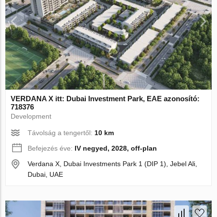
VERDANA X itt: Dubai Investment Park, EAE azonosító:
718376
Development
Távolság a tengertől:
10 km
Befejezés éve:
IV negyed, 2028, off-plan
Verdana X, Dubai Investments Park 1 (DIP 1), Jebel Ali,
Dubai, UAE