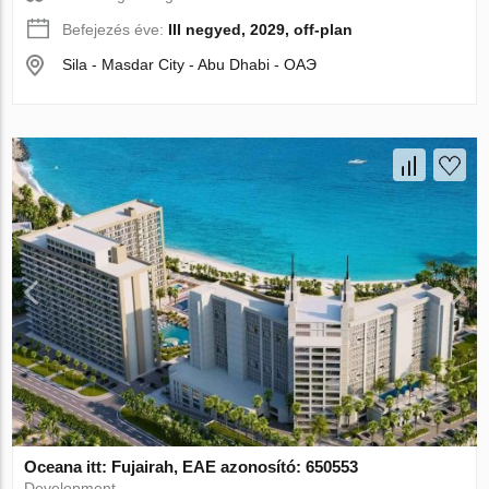
Befejezés éve:
III negyed, 2029, off-plan
Sila - Masdar City - Abu Dhabi - ОАЭ
Oceana itt: Fujairah, EAE azonosító: 650553
Development