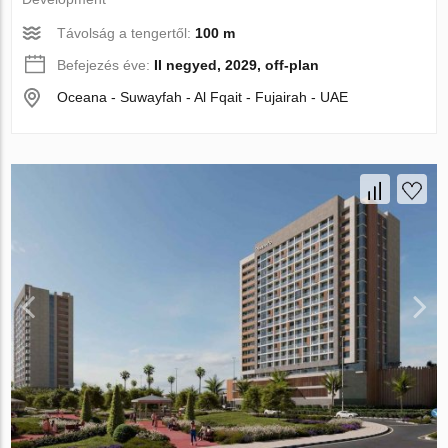
Távolság a tengertől:
100 m
Befejezés éve:
II negyed, 2029, off-plan
Oceana - Suwayfah - Al Fqait - Fujairah - UAE