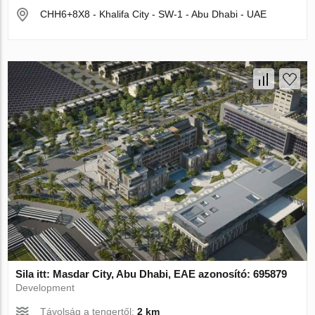
CHH6+8X8 - Khalifa City - SW-1 - Abu Dhabi - UAE
Sila itt: Masdar City, Abu Dhabi, EAE azonosító: 695879
Development
Távolság a tengertől:
2 km