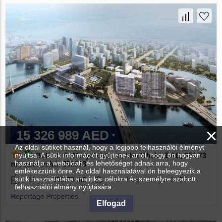
×
15 326 989 AED
Az oldal sütiket használ, hogy a legjobb felhasználói élményt
Bolt itt: Al Maryah Island, Abu Dhabi, EAE, 351.73
nyújtsa. A sütik információt gyűjtenek arról, hogy ön hogyan
használja a weboldalt, és lehetőséget adnak arra, hogy
m², azonosító: 259673
emlékezzünk önre. Az oldal használatával ön beleegyezik a
sütik használatába analitikai célokra és személyre szabott
Élettér:
351.73 m2
Távolság a tengertől:
50 m
felhasználói élmény nyújtására.
Reportage Properties
Elfogad