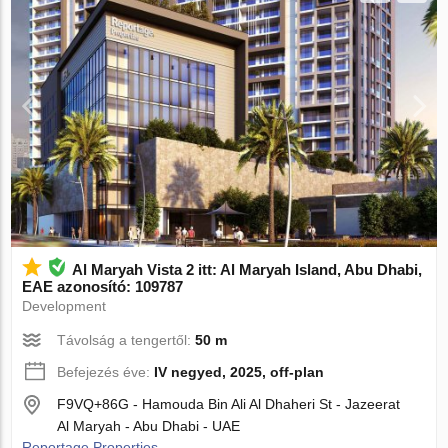
Al Maryah Vista 2 itt: Al Maryah Island, Abu Dhabi,
EAE azonosító: 109787
Development
Távolság a tengertől:
50 m
Befejezés éve:
IV negyed, 2025, off-plan
F9VQ+86G - Hamouda Bin Ali Al Dhaheri St - Jazeerat
Al Maryah - Abu Dhabi - UAE
Reportage Properties