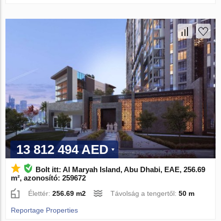
13 812 494 AED
Bolt itt: Al Maryah Island, Abu Dhabi, EAE, 256.69
m², azonosító: 259672
Élettér:
256.69 m2
Távolság a tengertől:
50 m
Reportage Properties