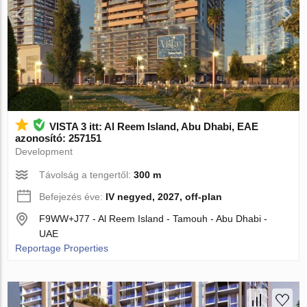
VISTA 3 itt: Al Reem Island, Abu Dhabi, EAE
azonosító: 257151
Development
Távolság a tengertől:
300 m
Befejezés éve:
IV negyed, 2027, off-plan
F9WW+J77 - Al Reem Island - Tamouh - Abu Dhabi -
UAE
Reportage Properties