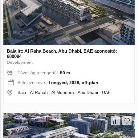
Baia itt: Al Raha Beach, Abu Dhabi, EAE azonosító:
688094
Development
Távolság a tengertől:
50 m
Befejezés éve:
II negyed, 2029, off-plan
Baia - Al Rahah - Al Muneera - Abu Dhabi - UAE