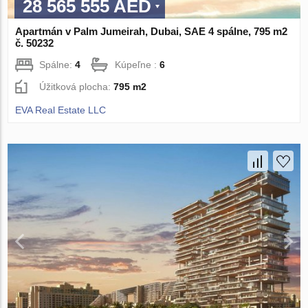
28 565 555 AED
Apartmán v Palm Jumeirah, Dubai, SAE 4 spálne, 795 m2
č. 50232
Spálne:
4
Kúpeľne :
6
Úžitková plocha:
795 m2
EVA Real Estate LLC