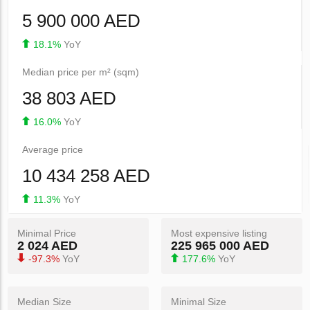
5 900 000 AED
18.1%
YoY
Median price per m² (sqm)
38 803 AED
16.0%
YoY
Average price
10 434 258 AED
11.3%
YoY
Minimal Price
Most expensive listing
2 024 AED
225 965 000 AED
-97.3%
YoY
177.6%
YoY
Median Size
Minimal Size