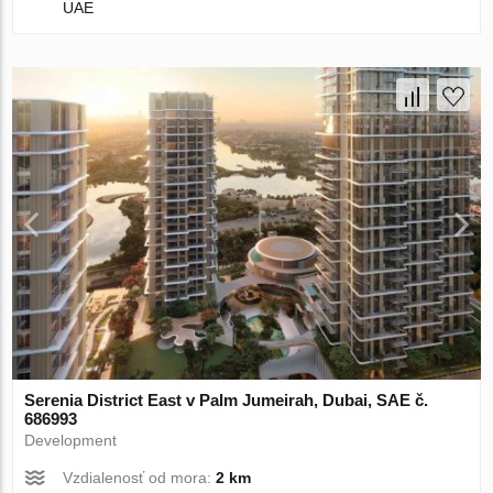
UAE
Serenia District East v Palm Jumeirah, Dubai, SAE č.
686993
Development
Vzdialenosť od mora:
2 km