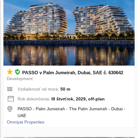
PASSO v Palm Jumeirah, Dubai, SAE č. 630642
Development
Vzdialenosť od mora:
50 m
Rok dokončenia:
III štvrťrok, 2029, off-plan
PASSO - Palm Jumeirah - The Palm Jumeirah - Dubai -
UAE
Omniyat Properties