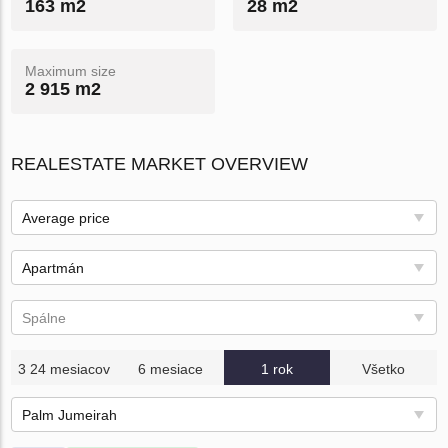
163 m2
28 m2
Maximum size
2 915 m2
REALESTATE MARKET OVERVIEW
Average price
Apartmán
Spálne
3 24 mesiacov
6 mesiace
1 rok
Všetko
Palm Jumeirah