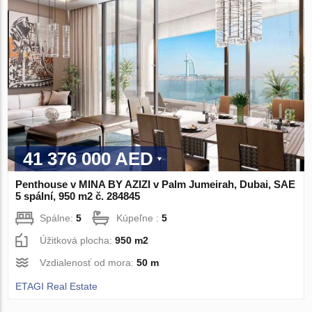
41 376 000 AED
Penthouse v MINA BY AZIZI v Palm Jumeirah, Dubai, SAE
5 spální, 950 m2 č. 284845
Spálne:
5
Kúpeľne :
5
Úžitková plocha:
950 m2
Vzdialenosť od mora:
50 m
ETAGI Real Estate