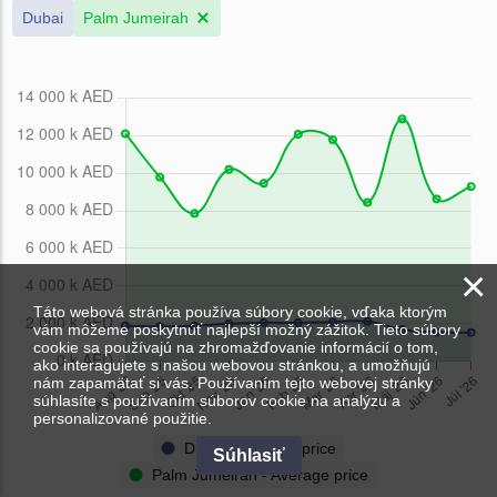
Dubai
Palm Jumeirah
×
Táto webová stránka používa súbory cookie, vďaka ktorým
vám môžeme poskytnúť najlepší možný zážitok. Tieto súbory
cookie sa používajú na zhromažďovanie informácií o tom,
ako interagujete s našou webovou stránkou, a umožňujú
nám zapamätať si vás. Používaním tejto webovej stránky
súhlasíte s používaním súborov cookie na analýzu a
personalizované použitie.
Dubai - Average price
Súhlasiť
Palm Jumeirah - Average price