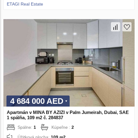
ETAGI Real Estate
4 684 000 AED
Apartmán v MINA BY AZIZI v Palm Jumeirah, Dubai, SAE
1 spálňa, 109 m2 č. 284837
Spálne:
1
Kúpeľne :
2
Úžitková plocha:
109 m2