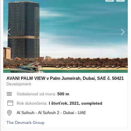
AVANI PALM VIEW v Palm Jumeirah, Dubai, SAE č. 50421
Development
Vzdialenosť od mora:
500 m
Rok dokončenia:
I štvrťrok, 2021, completed
Al Sufouh - Al Sufouh 2 - Dubai - UAE
The Devmark Group