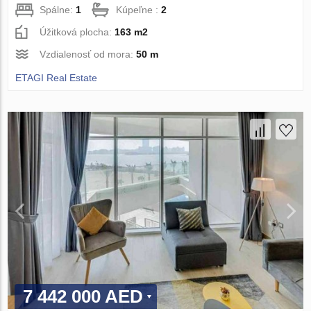
Spálne:
1
Kúpeľne :
2
Úžitková plocha:
163 m2
Vzdialenosť od mora:
50 m
ETAGI Real Estate
7 442 000 AED