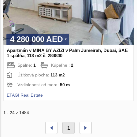
4 280 000 AED
Apartmán v MINA BY AZIZI v Palm Jumeirah, Dubai, SAE
1 spálňa, 113 m2 č. 284840
Spálne:
1
Kúpeľne :
2
Úžitková plocha:
113 m2
Vzdialenosť od mora:
50 m
ETAGI Real Estate
1 - 24 z 1484
1