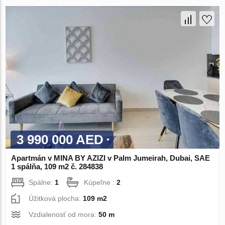
3 990 000 AED
Apartmán v MINA BY AZIZI v Palm Jumeirah, Dubai, SAE
1 spálňa, 109 m2 č. 284838
Spálne:
1
Kúpeľne :
2
Úžitková plocha:
109 m2
Vzdialenosť od mora:
50 m