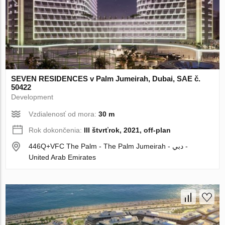
SEVEN RESIDENCES v Palm Jumeirah, Dubai, SAE č.
50422
Development
Vzdialenosť od mora:
30 m
Rok dokončenia:
III štvrťrok, 2021, off-plan
446Q+VFC The Palm - The Palm Jumeirah - دبي -
United Arab Emirates