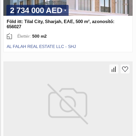
2 734 000 AED
Föld itt: Tilal City, Sharjah, EAE, 500 m², azonosító:
656027
Élettér:
500 m2
AL FALAH REAL ESTATE LLC - SHJ