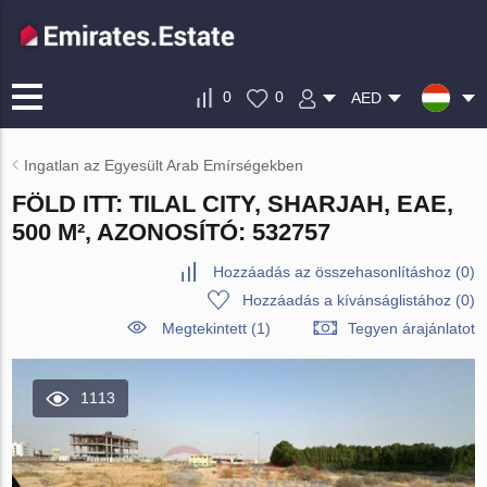
0
0
AED
Ingatlan az Egyesült Arab Emírségekben
FÖLD ITT: TILAL CITY, SHARJAH, EAE,
500 M², AZONOSÍTÓ: 532757
Hozzáadás az összehasonlításhoz
(
0
)
Hozzáadás a kívánságlistához
(
0
)
Megtekintett (1)
Tegyen árajánlatot
1113