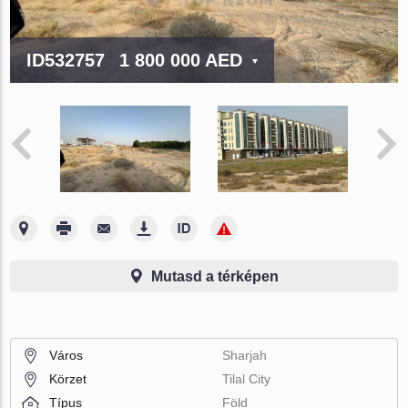
ID532757
1 800 000 AED
Mutasd a térképen
Város
Sharjah
Körzet
Tilal City
Típus
Föld