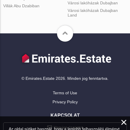
Városi lakóházak Dubajban
Villák Abu Dzabiban
Városi lakóházak Dubajban
Land
© Emirates.Estate 2026. Minden jog fenntartva.
Terms of Use
Privacy Policy
KAPCSOLAT
×
Hagyjon üzenetet
Az oldal sütiket használ, hogy a legjobb felhasználói élményt