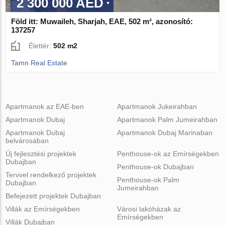
2 300 000 AED
Föld itt: Muwaileh, Sharjah, EAE, 502 m², azonosító:
137257
Élettér:
502 m2
Tamn Real Estate
Apartmanok az EAE-ben
Apartmanok Jukeirahban
Apartmanok Dubaj
Apartmanok Palm Jumeirahban
Apartmanok Dubaj
Apartmanok Dubaj Marinaban
belvárosában
Új fejlesztési projektek
Penthouse-ok az Emírségekben
Dubajban
Penthouse-ok Dubajban
Tervvel rendelkező projektek
Penthouse-ok Palm
Dubajban
Jumeirahban
Befejezett projektek Dubajban
Villák az Emírségekben
Városi lakóházak az
Emírségekben
Villák Dubajban