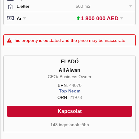
Élettér
500 m2
1 800 000 AED
Ár
This property is outdated and the price may be inaccurate
ELADÓ
Ali Alwan
CEO/ Business Owner
BRN:
44070
Top Neom
ORN:
21973
Kapcsolat
148 ingatlanok több