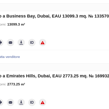
o a Business Bay, Dubai, EAU 13099.3 mq. № 133570
orni:
13099.3 m²
tta venditore
o a Emirates Hills, Dubai, EAU 2773.25 mq. № 16993
orni:
2773.25 m²