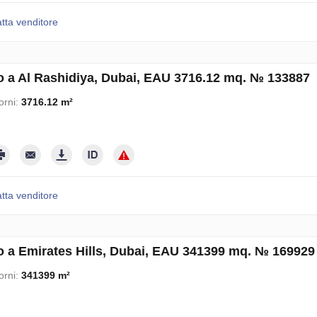
tta venditore
o a Al Rashidiya, Dubai, EAU 3716.12 mq. № 133887
orni:
3716.12 m²
tta venditore
o a Emirates Hills, Dubai, EAU 341399 mq. № 169929
orni:
341399 m²