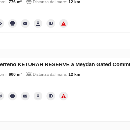
orni:
776 m²
Distanza dal mare:
12 km
erreno KETURAH RESERVE a Meydan Gated Communi
orni:
600 m²
Distanza dal mare:
12 km