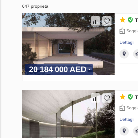
647 proprietà
T
Soggi
Dettagli
20 184 000 AED
T
Soggi
Dettagli