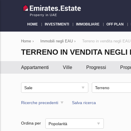
Property in UAE
HOME
INVESTIMENTI
IMMOBILIARE
OFF PLAN
Home
›
Immobili negli EAU
›
Terreno in vendita negli EAU
TERRENO IN VENDITA NEGLI
Appartamenti
Ville
Progressi
Propr
Sale
Terreno
Ricerche precedenti
Salva ricerca
Ordina per
Popolarità