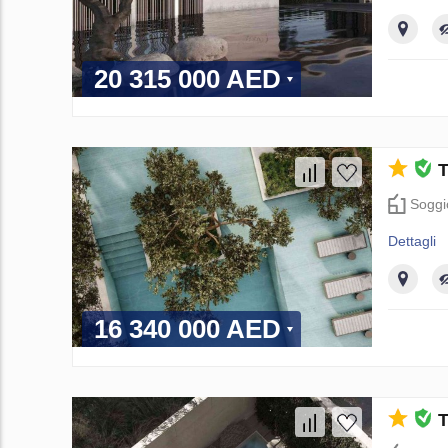
20 315 000 AED
T
Soggi
Dettagli
16 340 000 AED
T