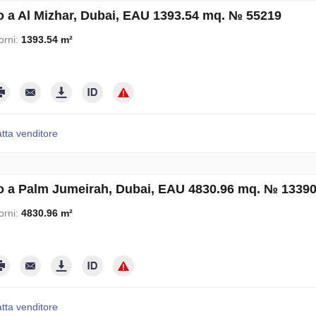
o a Al Mizhar, Dubai, EAU 1393.54 mq. № 55219
orni:
1393.54 m²
tta venditore
o a Palm Jumeirah, Dubai, EAU 4830.96 mq. № 1339
orni:
4830.96 m²
tta venditore