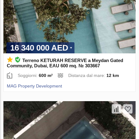
16 340 000 AED
Terreno KETURAH RESERVE a Meydan Gated
Community, Dubai, EAU 600 mq. № 303667
Soggiorni:
600 m²
Distanza dal mare:
12 km
MAG Property Development