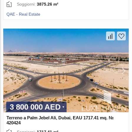
Soggiorni:
3875.26 m²
QAE - Real Estate
3 800 000 AED
Terreno a Palm Jebel Ali, Dubai, EAU 1717.41 mq. №
420424
Soggiorni:
1717.41 m²