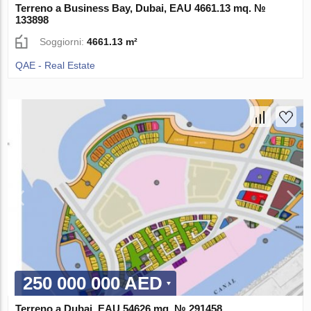
Terreno a Business Bay, Dubai, EAU 4661.13 mq. №
133898
Soggiorni:
4661.13 m²
QAE - Real Estate
250 000 000 AED
Terreno a Dubai, EAU 54626 mq. № 291458