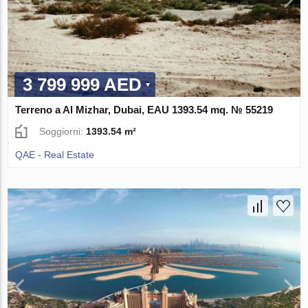
3 799 999 AED
Terreno a Al Mizhar, Dubai, EAU 1393.54 mq. № 55219
Soggiorni:
1393.54 m²
QAE - Real Estate