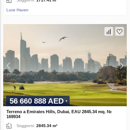
Luxe Haven
56 660 888 AED
Terreno a Emirates Hills, Dubai, EAU 2845.34 mq. №
169934
Soggiorni:
2845.34 m²