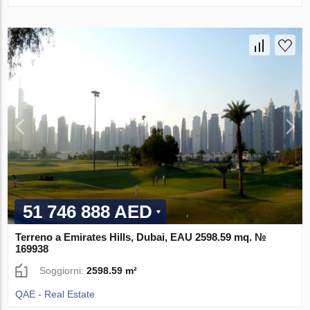
51 746 888 AED
Terreno a Emirates Hills, Dubai, EAU 2598.59 mq. №
169938
Soggiorni:
2598.59 m²
QAE - Real Estate