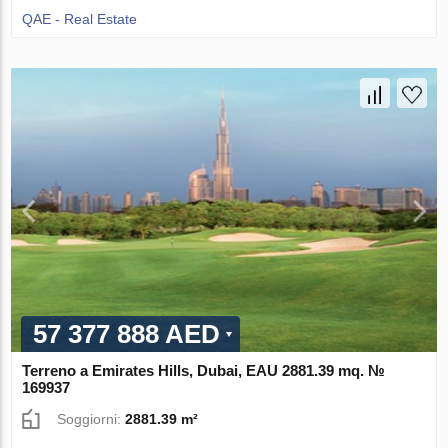
QAE - Real Estate
57 377 888 AED
Terreno a Emirates Hills, Dubai, EAU 2881.39 mq. №
169937
Soggiorni:
2881.39 m²