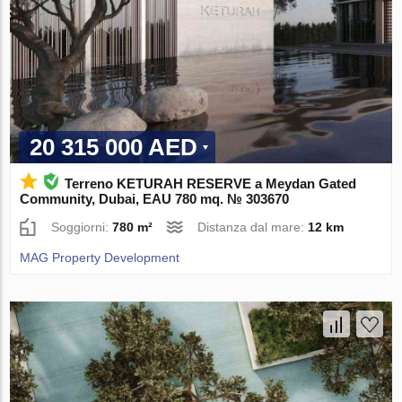
20 315 000 AED
Terreno KETURAH RESERVE a Meydan Gated
Community, Dubai, EAU 780 mq. № 303670
Soggiorni:
780 m²
Distanza dal mare:
12 km
MAG Property Development