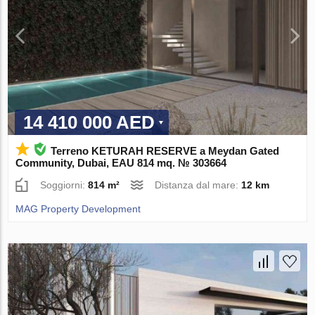
14 410 000 AED
Terreno KETURAH RESERVE a Meydan Gated
Community, Dubai, EAU 814 mq. № 303664
Soggiorni:
814 m²
Distanza dal mare:
12 km
MAG Property Development