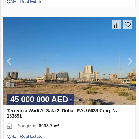
QAE - Real Estate
45 000 000 AED
Terreno a Wadi Al Safa 2, Dubai, EAU 6038.7 mq. №
133891
Soggiorni:
6038.7 m²
QAE - Real Estate