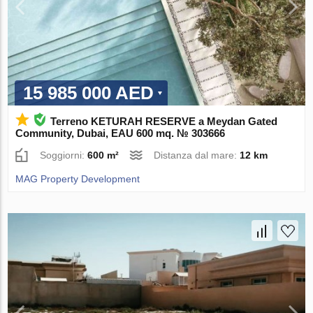
15 985 000 AED
Terreno KETURAH RESERVE a Meydan Gated
Community, Dubai, EAU 600 mq. № 303666
Soggiorni:
600 m²
Distanza dal mare:
12 km
MAG Property Development