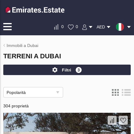
0
0
AED
Immobili a Dubai
TERRENI A DUBAI
Filtri
3
Popolarità
304 proprietà