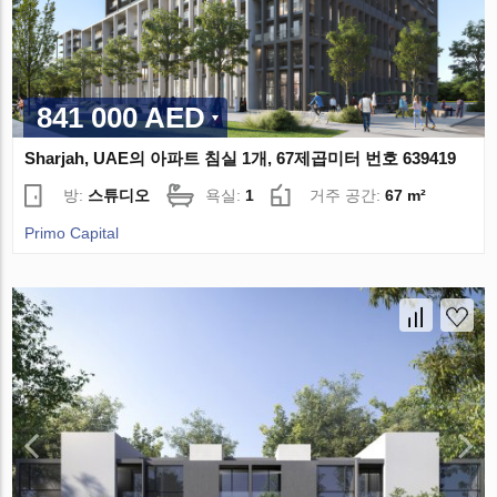
841 000 AED
Sharjah, UAE의 아파트 침실 1개, 67제곱미터 번호 639419
방:
스튜디오
욕실:
1
거주 공간:
67 m²
Primo Capital