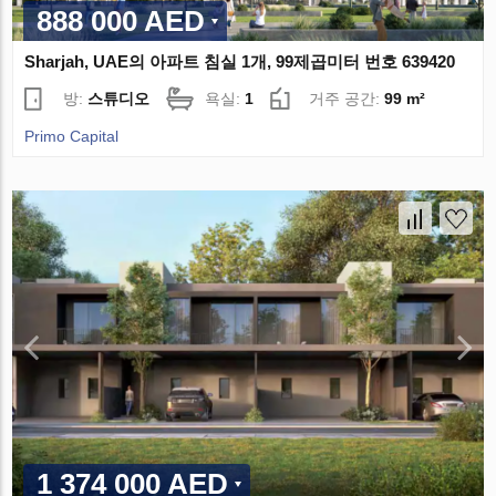
888 000 AED
Sharjah, UAE의 아파트 침실 1개, 99제곱미터 번호 639420
방:
스튜디오
욕실:
1
거주 공간:
99 m²
Primo Capital
1 374 000 AED