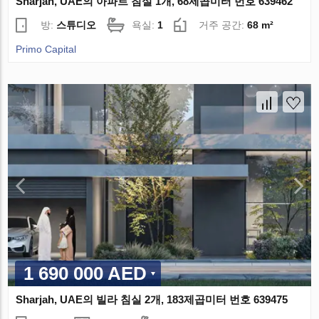
Sharjah, UAE의 아파트 침실 1개, 68제곱미터 번호 639462
방:
스튜디오
욕실:
1
거주 공간:
68 m²
Primo Capital
1 690 000 AED
Sharjah, UAE의 빌라 침실 2개, 183제곱미터 번호 639475