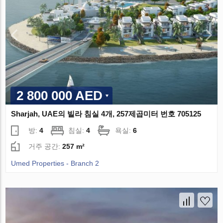
2 800 000 AED
Sharjah, UAE의 빌라 침실 4개, 257제곱미터 번호 705125
방:
4
침실:
4
욕실:
6
거주 공간:
257 m²
Umed Properties - Branch 2