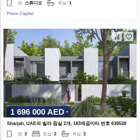
방:
스튜디오
욕실:
1
Primo Capital
1 696 000 AED
Sharjah, UAE의 빌라 침실 2개, 183제곱미터 번호 639528
방:
2
침실:
2
욕실:
2