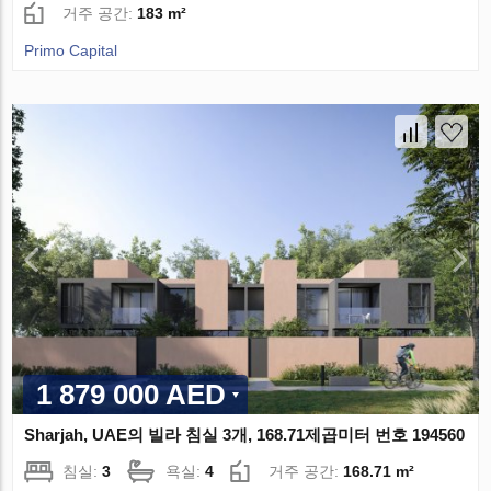
거주 공간:
183 m²
Primo Capital
1 879 000 AED
Sharjah, UAE의 빌라 침실 3개, 168.71제곱미터 번호 194560
침실:
3
욕실:
4
거주 공간:
168.71 m²