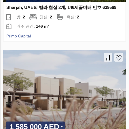
Sharjah, UAE의 빌라 침실 2개, 146제곱미터 번호 639569
방:
2
침실:
2
욕실:
2
거주 공간:
146 m²
Primo Capital
1 585 000 AED