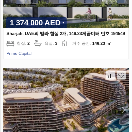
1 374 000 AED
Sharjah, UAE의 빌라 침실 2개, 146.23제곱미터 번호 194549
침실:
2
욕실:
3
거주 공간:
146.23 m²
Primo Capital