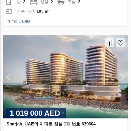
방:
2
침실:
2
욕실:
2
거주 공간:
183 m²
Primo Capital
1 019 000 AED
Sharjah, UAE의 아파트 침실 1개 번호 639604