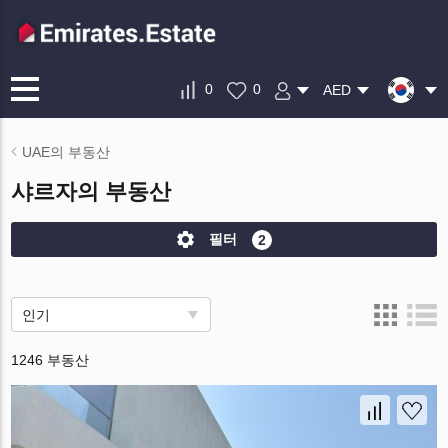
0
0
AED
UAE의 부동산
샤르자의 부동산
필터
2
인기
1246 부동산