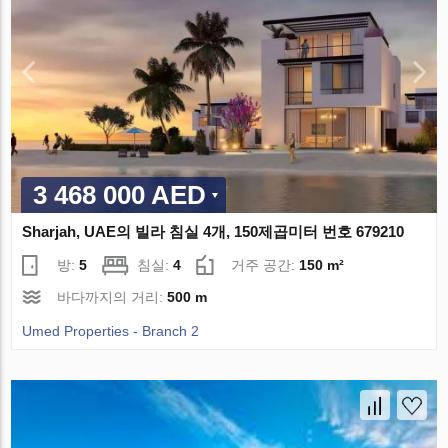
3 468 000 AED
Sharjah, UAE의 빌라 침실 4개, 150제곱미터 번호 679210
방:
5
침실:
4
거주 공간:
150 m²
바다까지의 거리:
500 m
Umed Properties - Branch 2