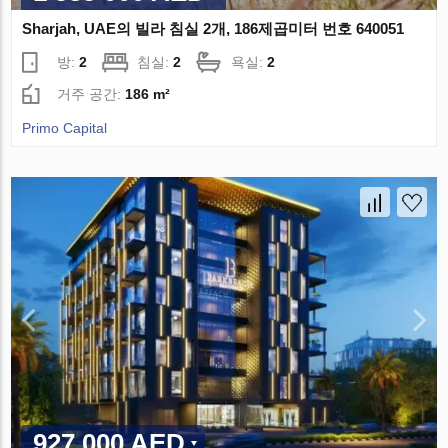
Sharjah, UAE의 빌라 침실 2개, 186제곱미터 번호 640051
방:
2
침실:
2
욕실:
2
거주 공간:
186 m²
Primo Capital
927 000 AED