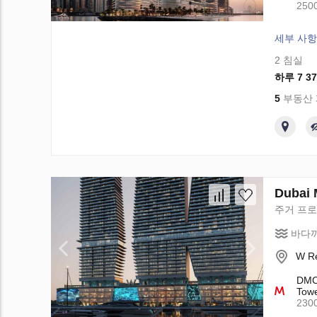
250
세부 사항
2 침실
하루 7 37
5
부동산
Dubai 
주거 프
바다까
W Re
DMCC
Towe
230