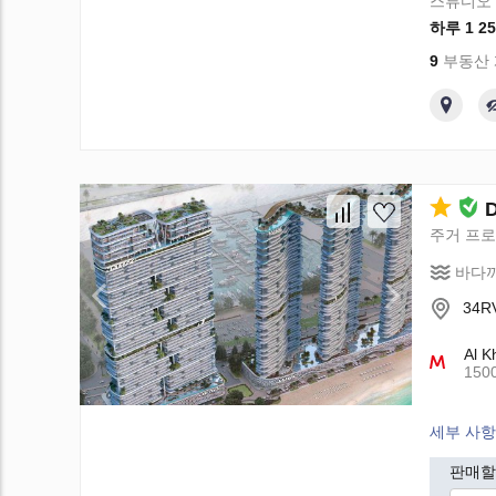
스튜디오
하루 1 25
9
부동산
주거 프
바다까
34RV
Al K
150
세부 사항
판매할