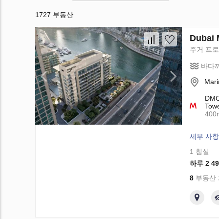
1727 부동산
Dubai 
주거 프
바다까
Mari
DMCC
Towe
400
세부 사항
1 침실
하루 2 49
8
부동산