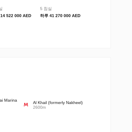
실
5 침실
14 522 000 AED
하루 41 270 000 AED
ai Marina
Al Khail (formerly Nakheel)
2600m