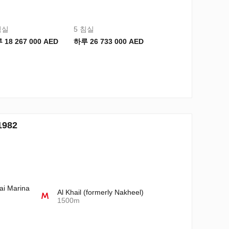
침실
5 침실
 18 267 000 AED
하루 26 733 000 AED
1982
ai Marina
Al Khail (formerly Nakheel)
1500m