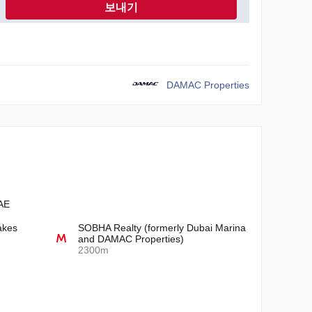
보내기
DAMAC Properties
AE
akes
SOBHA Realty (formerly Dubai Marina
and DAMAC Properties)
2300m