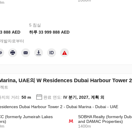
2000m
0m
5 침실
3 888 AED
하루 33 999 888 AED
 개발자로부터
Marina, UAE의 W Residences Dubai Harbour Tower 
로젝트
지의 거리:
50 m
완료 연도:
IV 분기, 2027, 계획 외
sidences Dubai Harbour Tower 2 - Dubai Marina - Dubai - UAE
 (formerly Jumeirah Lakes
SOBHA Realty (formerly Dub
rs)
and DAMAC Properties)
0m
1400m