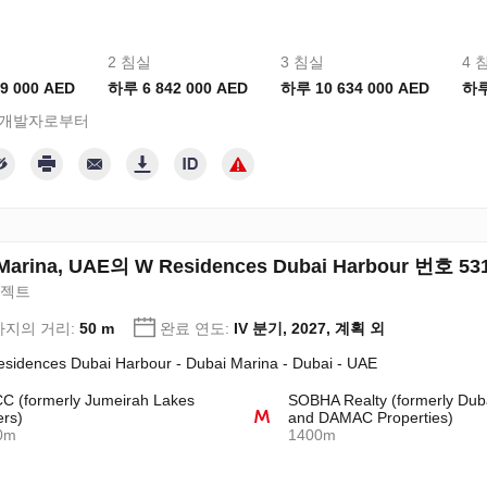
2 침실
3 침실
4 
9 000 AED
하루 6 842 000 AED
하루 10 634 000 AED
하루
 개발자로부터
Marina, UAE의 W Residences Dubai Harbour 번호 53
로젝트
지의 거리:
50 m
완료 연도:
IV 분기, 2027, 계획 외
sidences Dubai Harbour - Dubai Marina - Dubai - UAE
 (formerly Jumeirah Lakes
SOBHA Realty (formerly Dub
rs)
and DAMAC Properties)
0m
1400m