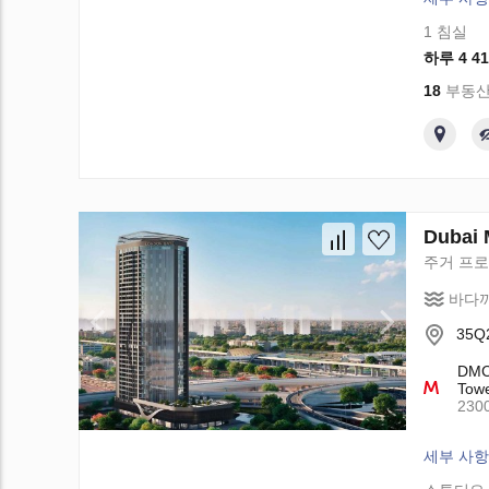
1 침실
하루 4 41
18
부동산
Dubai 
주거 프
바다까
35Q2
DMCC
Towe
230
세부 사항