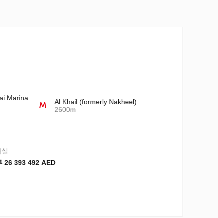
ai Marina
Al Khail (formerly Nakheel)
2600m
침실
 26 393 492 AED