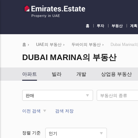
Property in UAE
홈
투자
부동산
계획
홈
›
UAE의 부동산
›
두바이의 부동산
›
Dubai Marin
DUBAI MARINA의 부동산
아파트
빌라
개발
상업용 부동산
판매
부동산의 종류
이전 검색
검색 저장
정렬 기준
인기