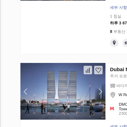
세부 사항
1 침실
하루 3 87
8
부동산
Dubai 
주거 프
바다까
W Re
DMCC
Towe
230
세부 사항