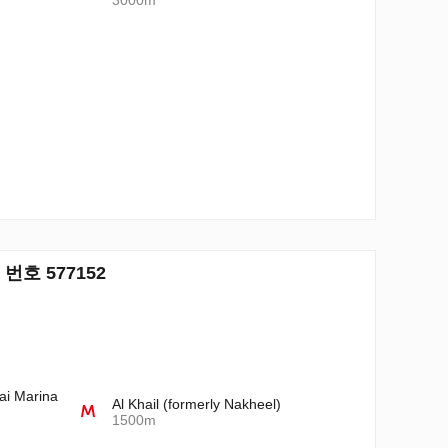
3000m
2 번호 577152
ai Marina
Al Khail (formerly Nakheel)
1500m