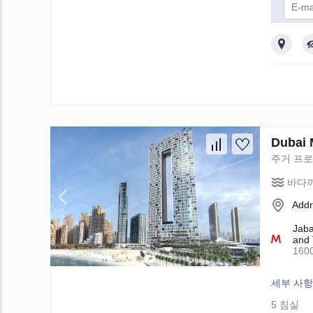
개
Dubai
주거 프
바다까
Addr
Jaba
and 
160
세부 사항
5 침실