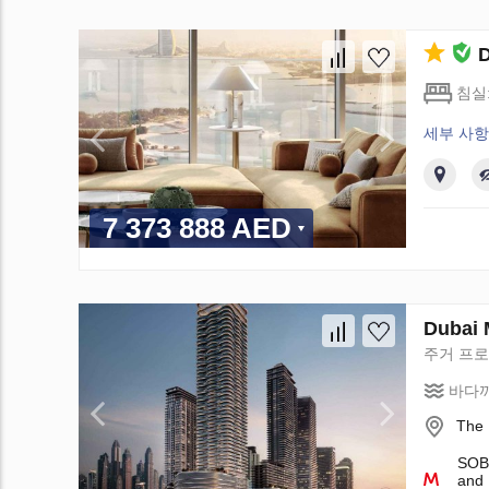
침실
세부 사항
7 373 888 AED
Dubai 
주거 프
바다까
The 
SOBH
and 