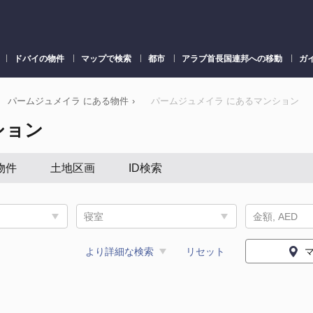
ドバイの物件
マップで検索
都市
アラブ首長国連邦への移動
ガ
パームジュメイラ にある物件
›
パームジュメイラ にあるマンション
ション
物件
土地区画
ID検索
寝室
金額, AED
より詳細な検索
リセット