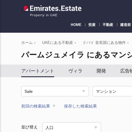
Property in UAE
HOME
投資
不動産
建造前
ホーム
›
UAEにある不動産
›
ドバイ 首長国にある物件
›
パームジュメイラ にあるマン
アパートメント
ヴィラ
開発
広告
Sale
マンション
前回の検索結果
保存した検索結果
並び替え
人口