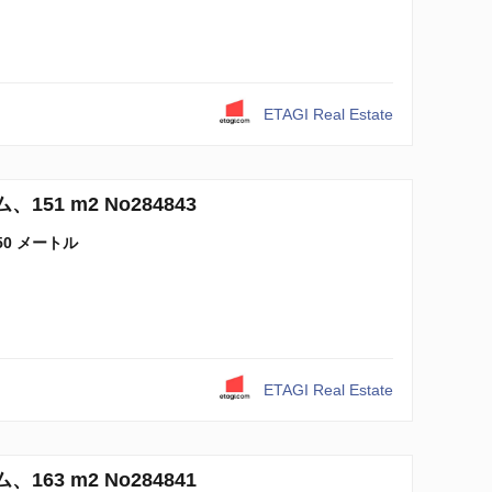
ETAGI Real Estate
151 m2 No284843
50 メートル
ETAGI Real Estate
163 m2 No284841