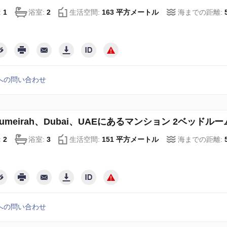
:
1
浴室:
2
生活空間:
163 平方メートル
海までの距離:
への問い合わせ
 Jumeirah、Dubai、UAEにあるマンション 2ベッドルーム、
:
2
浴室:
3
生活空間:
151 平方メートル
海までの距離:
への問い合わせ