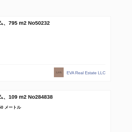
795 m2 No50232
EVA Real Estate LLC
109 m2 No284838
50 メートル