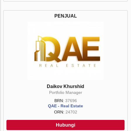
PENJUAL
Daikov Khurshid
Portfolio Manager
BRN:
37696
QAE - Real Estate
ORN:
24702
Hubungi