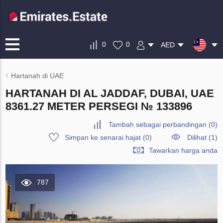
0
0
AED
Hartanah di UAE
HARTANAH DI AL JADDAF, DUBAI, UAE
8361.27 METER PERSEGI № 133896
Tambah sebagai perbandingan
(
0
)
Simpan ke senarai hajat
(
0
)
Dilihat (1)
Tawarkan harga anda
787