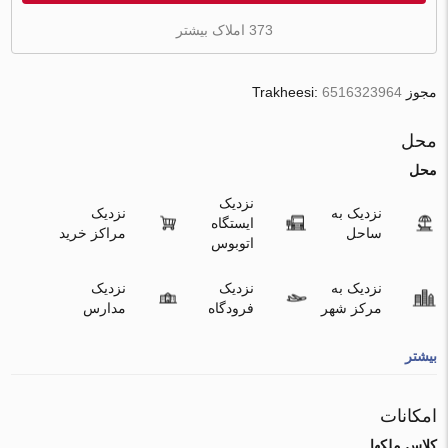
373 املاک بیشتر
مجوز Trakheesi:
6516323964
محل
محل
نزدیک
نزدیک به
نزدیک
ایستگاه
ساحل
مراکز خرید
اتوبوس
نزدیک به
نزدیک
نزدیک
مرکز شهر
فرودگاه
مدارس
بیشتر
امکانات
کلاس ملکها