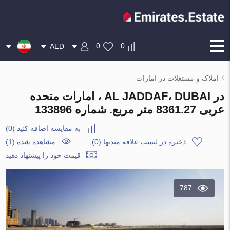
0
0
AED
املاک و مستغلات در امارات
در AL JADDAF، DUBAI ، امارات متحده
عربی 8361.27 متر مربع. شماره 133896
به مقایسه اضافه کنید
(
0
)
ذخیره در لیست علاقه مندیها
(
0
)
مشاهده شده (1)
قیمت خود را پیشنهاد دهید
787