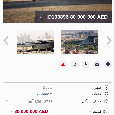
ID133896
80 000 000 AED
شهر
Dubai
منطقه
Al Jaddaf
2
فضای زندگی
8361.2736 m
80 000 000 AED
قیمت