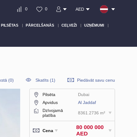
0
0
AED
PILSĒTAS
PĀRCELŠANĀS
CEĻVEŽI
UZŅĒMUMI
kstā
(
0
)
Skatīts (1)
Piedāvāt savu cenu
Pilsēta
Dubai
Apvidus
Al Jaddaf
Dzīvojamā
8361.2736 m²
platība
80 000 000
Cena
AED