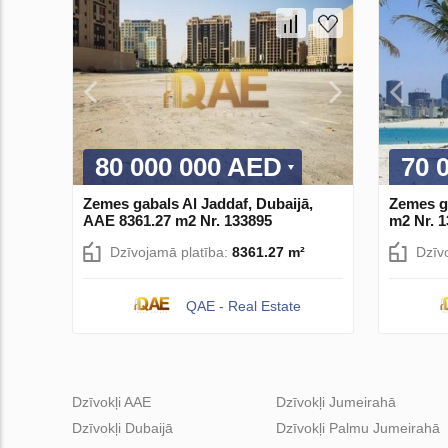
80 000 000 AED
70 
Zemes gabals Al Jaddaf, Dubaijā,
Zemes g
AAE 8361.27 m2 Nr. 133895
m2 Nr. 
Dzīvojamā platība:
8361.27 m²
Dzīv
QAE - Real Estate
Dzīvokļi AAE
Dzīvokļi Jumeirahā
Dzīvokļi Dubaijā
Dzīvokļi Palmu Jumeirahā