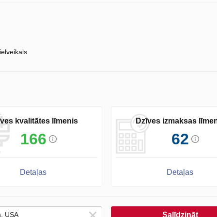
ielveikals
ves kvalitātes līmenis
Dzīves izmaksas līmen
166
62
Detaļas
Detaļas
Salīdzināt