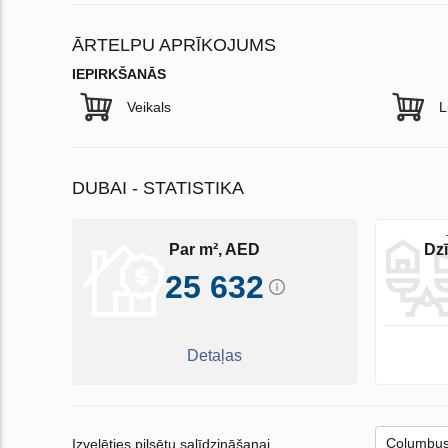
ĀRTELPU APRĪKOJUMS
IEPIRKŠANĀS
Veikals
L
DUBAI - STATISTIKA
Par m², AED
Dzī
25 632
Detaļas
Izvelēties pilsētu salīdzināšanai