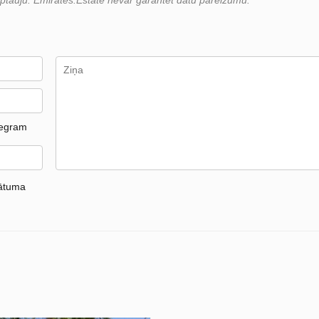
 aptauju. Emirates.Estate nevar garantēt datu pareizumu.
legram
vātuma