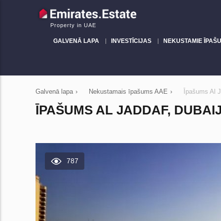
Property in UAE
GALVENĀ LAPA
INVESTĪCIJAS
NEKUSTAMIE ĪPAŠU
Galvenā lapa
›
Nekustamais īpašums AAE
›
Īpašums Al J
ĪPAŠUMS AL JADDAF, DUBAIJĀ
787