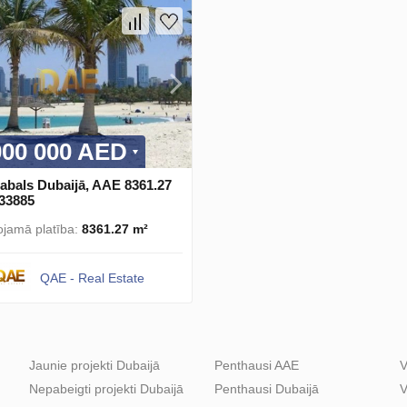
000 000 AED
abals Dubaijā, AAE 8361.27
133885
ojamā platība:
8361.27 m²
QAE - Real Estate
Jaunie projekti Dubaijā
Penthausi AAE
V
Nepabeigti projekti Dubaijā
Penthausi Dubaijā
V