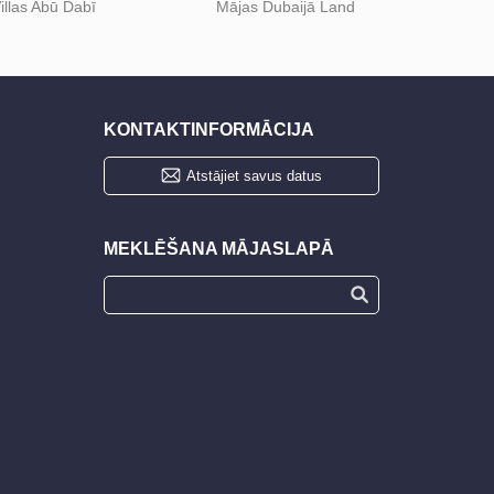
illas Abū Dabī
Mājas Dubaijā Land
KONTAKTINFORMĀCIJA
Atstājiet savus datus
MEKLĒŠANA MĀJASLAPĀ