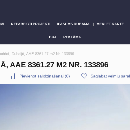
MI
NEPABEIGTI PROJEKTI
ĪPAŠUMS DUBAIJĀ
MEKLĒT KARTĒ
BUJ
REKLĀMA
addaf, Dubaijā, AAE 8361.27 m2 Nr. 133896
, AAE 8361.27 M2 NR. 133896
Pievienot salīdzināšanai
(
0
)
Saglabāt vēlmju sara