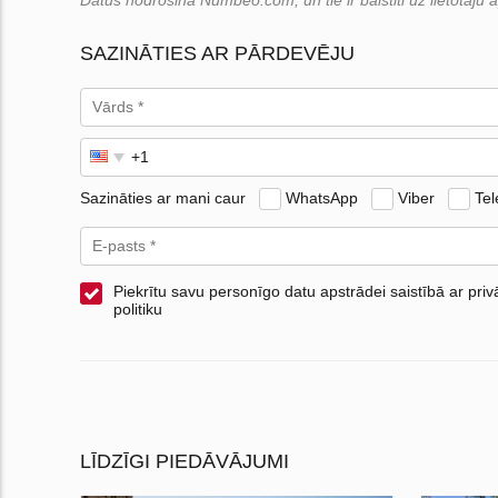
Datus nodrošina Numbeo.com, un tie ir balstīti uz lietotāju
SAZINĀTIES AR PĀRDEVĒJU
Sazināties ar mani caur
WhatsApp
Viber
Te
Piekrītu savu personīgo datu apstrādei saistībā ar pri
politiku
LĪDZĪGI PIEDĀVĀJUMI