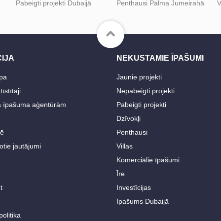
Pabeigti projekti Dubaijā
Penthausi Palma Jumeirahā
V
IJA
NEKUSTAMIE ĪPAŠUMI
pa
Jaunie projekti
īstītāji
Nepabeigti projekti
 īpašuma aģentūrām
Pabeigti projekti
Dzīvokļi
tē
Penthausi
otie jautājumi
Villas
Komerciālie īpašumi
Īre
t
Investīcijas
Īpašums Dubaijā
olitika