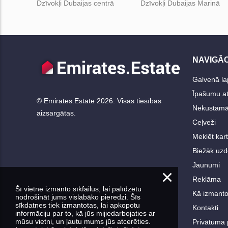
Dzīvokļi Dubaijas centrā
Dzīvokļi Dubaijas Marinā
NAVIGĀC
Galvenā la
Īpašumu att
© Emirates.Estate 2026. Visas tiesības
Nekustamā
aizsargātas.
Ceļveži
Meklēt kar
Biežāk uzd
Jaunumi
×
Reklāma
Šī vietne izmanto sīkfailus, lai palīdzētu
Kā izmanto
nodrošināt jums vislabāko pieredzi. Šīs
sīkdatnes tiek izmantotas, lai apkopotu
Kontakti
informāciju par to, kā jūs mijiedarbojaties ar
mūsu vietni, un ļautu mums jūs atcerēties.
Privātuma p