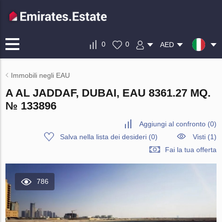
0
0
AED
Immobili negli EAU
A AL JADDAF, DUBAI, EAU 8361.27 MQ.
№ 133896
Aggiungi al confronto
(
0
)
Salva nella lista dei desideri
(
0
)
Visti (1)
Fai la tua offerta
786